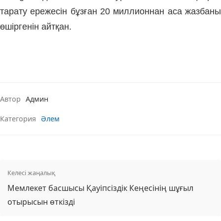
тарату ережесін бұзған 20 миллионнан аса жазбаны
өшіргенін айтқан.
Автор
Админ
Категория
Әлем
Келесі жаңалық
Мемлекет басшысы Қауіпсіздік Кеңесінің шұғыл
отырысын өткізді