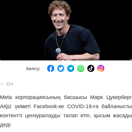
Бөлісу:
324
Meta корпорациясының басшысы Марк Цукерберг
АҚШ үкіметі Facebook-ке COVID-19-ға байланысты
контентті цензуралауды талап етіп, қысым жасады
деді