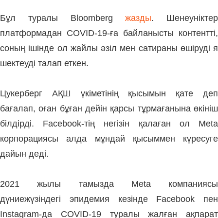
Бұл туралы Bloomberg
жазды
. Шенеуніктер
платформадан COVID-19-ға байланысты контентті,
соның ішінде ол жайлы әзіл мен сатираны өшіруді я
шектеуді талап еткен.
Цукерберг АҚШ үкіметінің қысымын қате деп
бағалап, оған бұған дейін қарсы тұрмағанына өкініш
білдірді. Facebook-тің негізін қалаған ол Meta
корпорациясы алда мұндай қысыммен күресуге
дайын деді.
2021 жылы тамызда Meta компаниясы
дүниежүзіндегі эпидемия кезінде Facebook пен
Instagram-да COVID-19 туралы жалған ақпарат