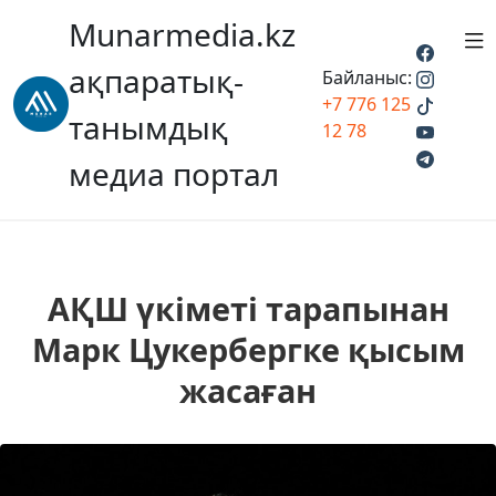
Munarmedia.kz
ақпаратық-
Байланыс:
+7 776 125
танымдық
12 78
медиа портал
АҚШ үкіметі тарапынан
Марк Цукербергке қысым
жасаған