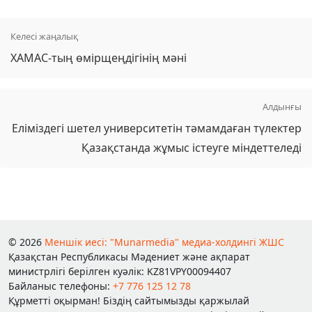
Келесі жаңалық
ХАМАС-тың өмірщеңдігінің мәні
Алдынғы
Еліміздегі шетел университетін тәмамдаған түлектер
Қазақстанда жұмыс істеуге міндеттеледі
© 2026
Меншік иесі: "Munarmedia" медиа-холдингі ЖШС
Қазақстан Республикасы Мәдениет және ақпарат
министрлігі берілген куәлік: KZ81VPY00094407
Байланыс телефоны:
+7 776 125 12 78
Құрметті оқырман! Біздің сайтымызды қаржылай