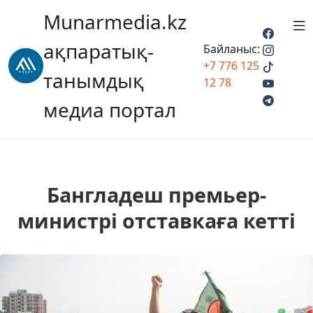
Munarmedia.kz
ақпаратық-
Байланыс:
+7 776 125
танымдық
12 78
медиа портал
Бангладеш премьер-
министрі отставкаға кетті