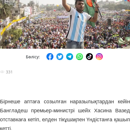
Бөлісу:
331
Бірнеше аптаға созылған наразылықтардан кейін
Бангладеш премьер-министрі шейх Хасина Вазед
отставкаға кетіп, елден тікұшақпен Үндістанға қашып
кетті.