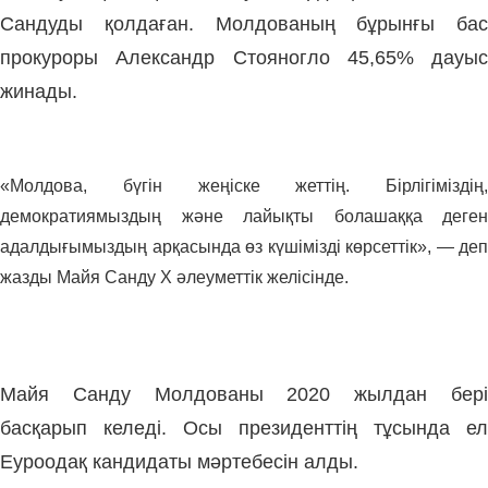
Сандуды қолдаған. Молдованың бұрынғы бас
прокуроры Александр Стояногло 45,65% дауыс
жинады.
«Молдова, бүгін жеңіске жеттің. Бірлігіміздің,
демократиямыздың және лайықты болашаққа деген
адалдығымыздың арқасында өз күшімізді көрсеттік», — деп
жазды Майя Санду Х әлеуметтік желісінде.
Майя Санду Молдованы 2020 жылдан бері
басқарып келеді. Осы президенттің тұсында ел
Еуроодақ кандидаты мәртебесін алды.