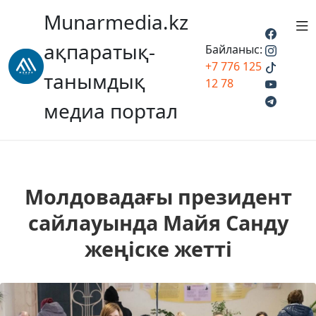
Munarmedia.kz
ақпаратық-
Байланыс:
+7 776 125
танымдық
12 78
медиа портал
Молдовадағы президент
сайлауында Майя Санду
жеңіске жетті