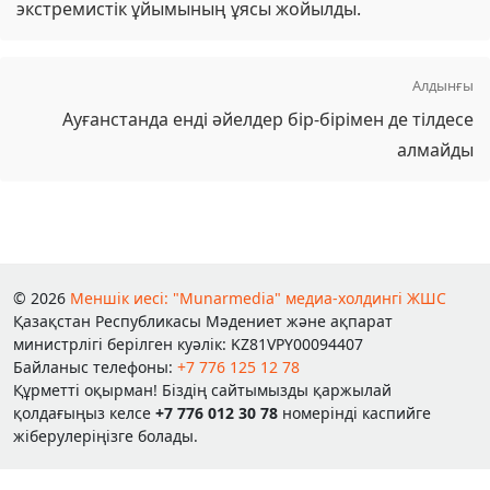
экстремистік ұйымының ұясы жойылды.
Алдынғы
Ауғанстанда енді әйелдер бір-бірімен де тілдесе
алмайды
© 2026
Меншік иесі: "Munarmedia" медиа-холдингі ЖШС
Қазақстан Республикасы Мәдениет және ақпарат
министрлігі берілген куәлік: KZ81VPY00094407
Байланыс телефоны:
+7 776 125 12 78
Құрметті оқырман! Біздің сайтымызды қаржылай
қолдағыңыз келсе
+7 776 012 30 78
номерінді каспийге
жіберулеріңізге болады.