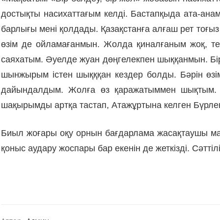
достықты насихаттағым келді. Бастапқыда ата-ан
барлығы мені қолдады. Қазақстанға алғаш рет тоғыз
өзім де ойламағанмын. Жолда қиналғаным жоқ, те
саяхатым. Әуелде жуан дөңгелекпен шыққанмын. Бір
шынжырым істен шықққан кездер болды. Бәрін өз
дайындалдым. Жолға өз қаражатыммен шықтым. М
шақырымды артқа тастап, Атажұртына келген Бүрле
Биыл жоғары оқу орнын бағдарлама жасақтаушы ма
қоныс аудару жоспары бар екенін де жеткізді. Сәттілі