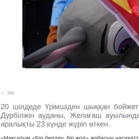
399
20 шілдеде Үрімшіден шыққан бойжетк
Дүрбілжін ауданы, Желағаш ауылында
аралықты 23 күнде жүріп өткен.
«Мақсатым «Бір белдеу, бір жол» жобасын насихат