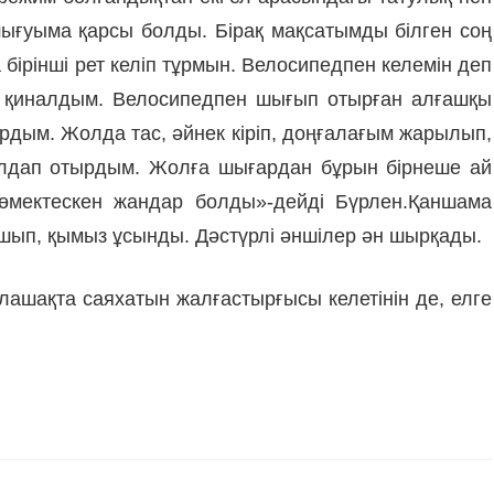
ығуыма қарсы болды. Бірақ мақсатымды білген соң
бірінші рет келіп тұрмын. Велосипедпен келемін деп
на қиналдым. Велосипедпен шығып отырған алғашқы
рдым. Жолда тас, әйнек кіріп, доңғалағым жарылып,
ялдап отырдым. Жолға шығардан бұрын бірнеше ай
өмектескен жандар болды»-дейді Бүрлен.
Қаншама
шып, қымыз ұсынды. Дәстүрлі әншілер ән шырқады.
шақта саяхатын жалғастырғысы келетінін де, елге