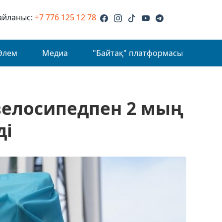
айланыс:
+7 776 125 12 78
Әлем
Медиа
"Байтақ" платформасы
 велосипедпен 2 мың
ді