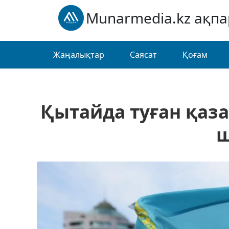
Munarmedia.kz ақп
Жаңалықтар
Саясат
Қоғам
Қытайда туған қаза
ш