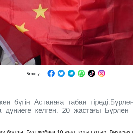
Бөлісу:
ен бүгін Астанаға табан тіреді.Бүрле
 дүниеге келген. 20 жастағы Бүрлен
тау болды. Бұл жобаға 10 жыл толып отыр. Визасыз 