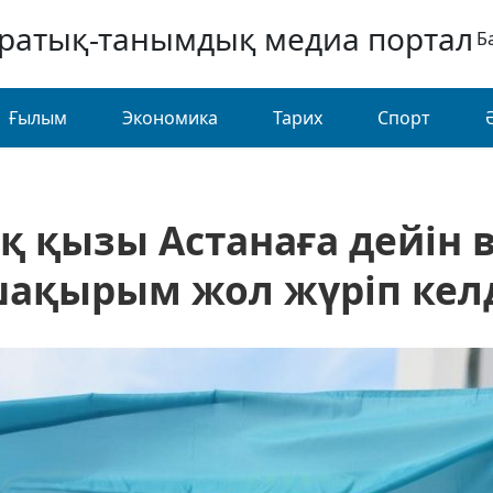
аратық-танымдық медиа портал
Б
Ғылым
Экономика
Тарих
Спорт
қ қызы Астанаға дейін
ақырым жол жүріп кел