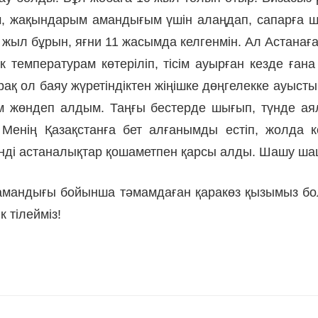
ам, жақындарым амандығым үшін алаңдап, сапарға ш
 жыл бұрын, яғни 11 жасымда келгенмін. Ал Астанаға 
к температурам көтеріліп, тісім ауырған кезде ға
ақ ол баяу жүретіндіктен жіңішке дөңгелекке ауысты
ім жөндеп алдым. Таңғы бестерде шығып, түнде а
енің Қазақстанға бет алғанымды естіп, жолда к
нді астаналықтар қошаметпен қарсы алды. Шашу ша
мандығы бойынша тәмамдаған қаракөз қызымыз бола
к тілейміз!