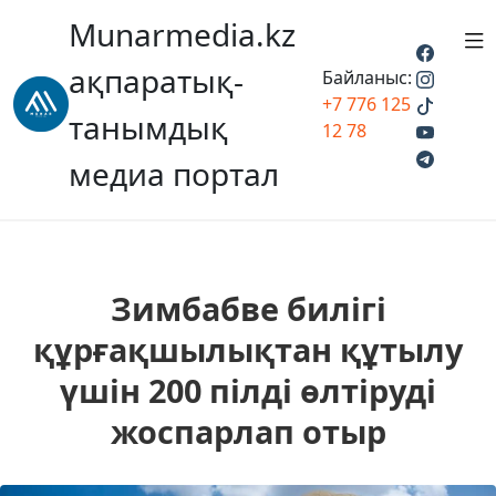
Munarmedia.kz
ақпаратық-
Байланыс:
+7 776 125
танымдық
12 78
медиа портал
Зимбабве билігі
құрғақшылықтан құтылу
үшін 200 пілді өлтіруді
жоспарлап отыр