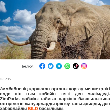
Бөлісу:
295
Зимбабвенің қоршаған ортаны қорғау министрлігі
елде піл тым көбейіп кетті деп мәлімдеді.
ZimParks жабайы табиғат паркінің басшылығына
өлтірілетін жануарларды іріктеу тапсырылды, деп
хабарлайды
BILD
басылымы.