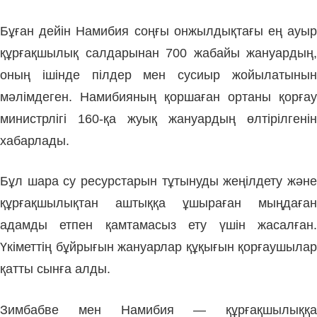
Бұған дейін Намибия соңғы онжылдықтағы ең ауыр
құрғақшылық салдарынан 700 жабайы жануардың,
оның ішінде пілдер мен сусиыр жойылатынын
мәлімдеген. Намибияның қоршаған ортаны қорғау
министрлігі 160-қа жуық жануардың өлтірілгенін
хабарлады.
Бұл шара су ресурстарын тұтынуды жеңілдету және
құрғақшылықтан аштыққа ұшыраған мыңдаған
адамды етпен қамтамасыз ету үшін жасалған.
Үкіметтің бұйрығын жануарлар құқығын қорғаушылар
қатты сынға алды.
Зимбабве мен Намибия — құрғақшылыққа