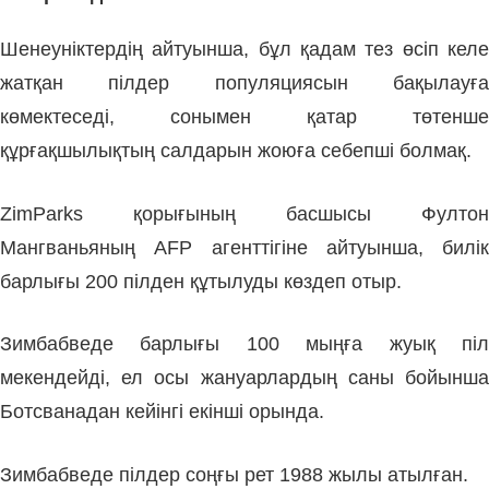
Шенеуніктердің айтуынша, бұл қадам тез өсіп келе
жатқан пілдер популяциясын бақылауға
көмектеседі, сонымен қатар төтенше
құрғақшылықтың салдарын жоюға себепші болмақ.
ZimParks қорығының басшысы Фултон
Мангваньяның AFP агенттігіне айтуынша, билік
барлығы 200 пілден құтылуды көздеп отыр.
Зимбабведе барлығы 100 мыңға жуық піл
мекендейді, ел осы жануарлардың саны бойынша
Ботсванадан кейінгі екінші орында.
Зимбабведе пілдер соңғы рет 1988 жылы атылған.