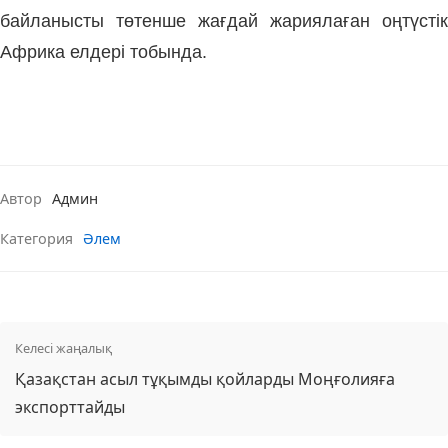
байланысты төтенше жағдай жариялаған оңтүстік
Африка елдері тобында.
Автор
Админ
Категория
Әлем
Келесі жаңалық
Қазақстан асыл тұқымды қойларды Моңғолияға
экспорттайды