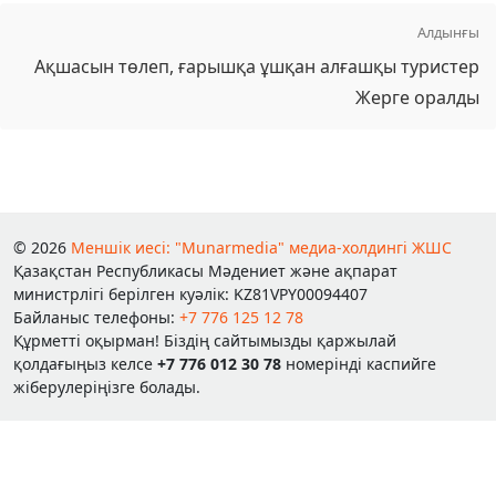
Алдынғы
Ақшасын төлеп, ғарышқа ұшқан алғашқы туристер
Жерге оралды
© 2026
Меншік иесі: "Munarmedia" медиа-холдингі ЖШС
Қазақстан Республикасы Мәдениет және ақпарат
министрлігі берілген куәлік: KZ81VPY00094407
Байланыс телефоны:
+7 776 125 12 78
Құрметті оқырман! Біздің сайтымызды қаржылай
қолдағыңыз келсе
+7 776 012 30 78
номерінді каспийге
жіберулеріңізге болады.