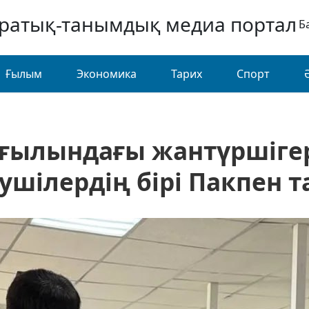
аратық-танымдық медиа портал
Б
Ғылым
Экономика
Тарих
Спорт
ғылындағы жантүршігер
ушілердің бірі Пакпен т