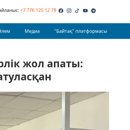
айланыс:
+7 776 125 12 78
Әлем
Медиа
"Байтақ" платформасы
лік жол апаты:
атуласқан