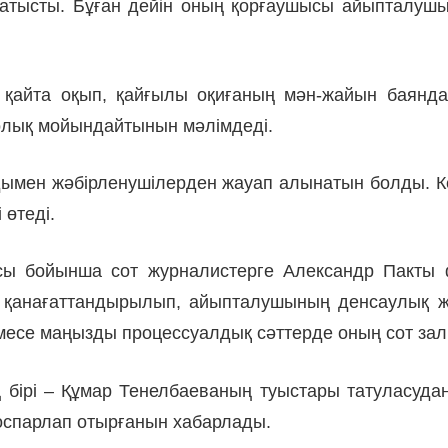
атысты. Бұған дейін оның қорғаушысы айыпталушын
н қайта оқып, қайғылы оқиғаның мән-жайын баянда
 толық мойындайтынын мәлімдеді.
лдымен жәбірленушілерден жауап алынатын болды. 
 өтеді.
сы бойынша сот журналистерге Александр Пакты ф
ра қанағаттандырылып, айыпталушының денсаулық
емесе маңызды процессуалдық сәттерде оның сот залы
ың бірі – Құмар Тенелбаеваның туыстары татуласуда
оспарлап отырғанын хабарлады.