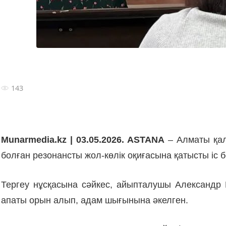
143
Munarmedia.kz | 03.05.2026. ASTANA
– Алматы қал
болған резонансты жол-көлік оқиғасына қатысты іс 
Тергеу нұсқасына сәйкес, айыпталушы Александр 
апаты орын алып, адам шығынына әкелген.