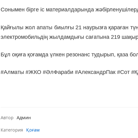
Сонымен бірге іс материалдарында жәбірленушілерді
Қайғылы жол апаты биылғы 21 наурызға қараған тү
электромобильдің жылдамдығы сағатына 219 шақырым
Бұл оқиға қоғамда үлкен резонанс тудырып, қаза бо
#Алматы #ЖКО #ӘлФараби #АлександрПак #Сот #Қ
Автор
Админ
Категория
Қоғам