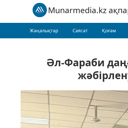
Munarmedia.kz ақп
Жаңалықтар
Саясат
Қоғам
Әл-Фараби даң
жәбірлен