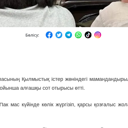
Бөлісу:
асының Қылмыстық істер жөніндегі мамандандыры
бойынша алғашқы сот отырысы өтті.
Пак мас күйінде көлік жүргізіп, қарсы қозғалыс ж