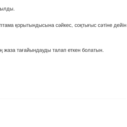
тылды.
тама қорытындысына сәйкес, соқтығыс сәтіне дейін
аң жаза тағайындауды талап еткен болатын.