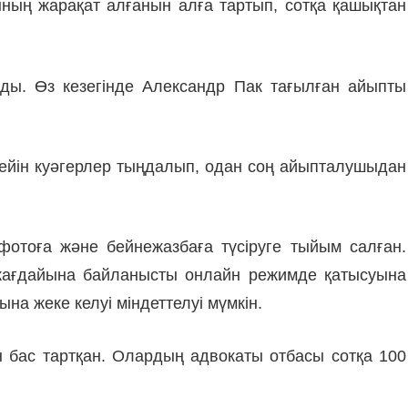
ың жарақат алғанын алға тартып, сотқа қашықтан
ды. Өз кезегінде Александр Пак тағылған айыпты
Кейін куәгерлер тыңдалып, одан соң айыпталушыдан
отоға және бейнежазбаға түсіруге тыйым салған.
 жағдайына байланысты онлайн режимде қатысуына
на жеке келуі міндеттелуі мүмкін.
н бас тартқан. Олардың адвокаты отбасы сотқа 100