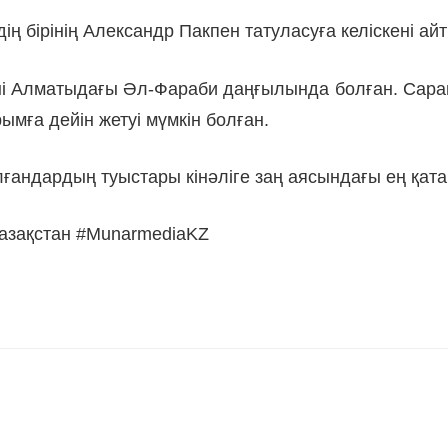
ң бірінің Александр Пакпен татуласуға келіскені ай
ні Алматыдағы Әл-Фараби даңғылында болған. Сарап
ға дейін жетуі мүмкін болған.
лғандардың туыстары кінәліге заң аясындағы ең қат
азақстан #MunarmediaKZ