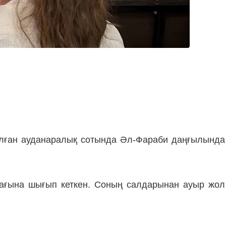
лған ауданаралық сотында Әл-Фараби даңғылында
олағына шығып кеткен. Соның салдарынан ауыр жол