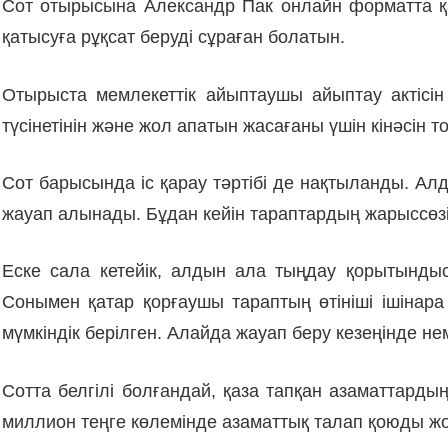
Сот отырысына Александр Пак онлайн форматта қ
қатысуға рұқсат беруді сұраған болатын.
Отырыста мемлекеттік айыптаушы айыптау актісі
түсінетінін және жол апатын жасағаны үшін кінәсін
Сот барысында іс қарау тәртібі де нақтыланды. А
жауап алынады. Бұдан кейін тараптардың жарыссөзі
Еске сала кетейік, алдын ала тыңдау қорытынды
Сонымен қатар қорғаушы тараптың өтініші ішіна
мүмкіндік берілген. Алайда жауап беру кезеңінде н
Сотта белгілі болғандай, қаза тапқан азаматтард
миллион теңге көлемінде азаматтық талап қоюды ж