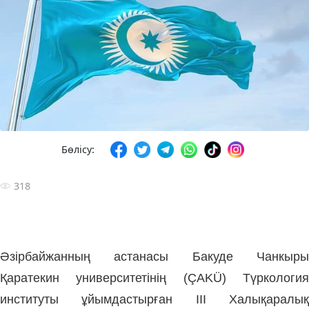
Бөлісу:
318
Әзірбайжанның астанасы Бакуде Чанкыры
Қаратекин университетінің (ÇAKÜ) Түркология
институты ұйымдастырған III Халықаралық