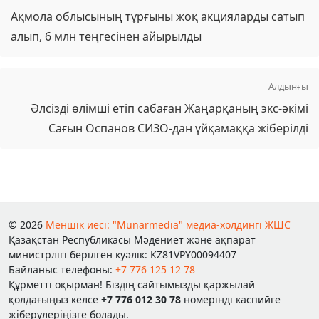
Ақмола облысының тұрғыны жоқ акцияларды сатып
алып, 6 млн теңгесінен айырылды
Алдынғы
Әлсізді өлімші етіп сабаған Жаңарқаның экс-әкімі
Сағын Оспанов СИЗО-дан үйқамаққа жіберілді
© 2026
Меншік иесі: "Munarmedia" медиа-холдингі ЖШС
Қазақстан Республикасы Мәдениет және ақпарат
министрлігі берілген куәлік: KZ81VPY00094407
Байланыс телефоны:
+7 776 125 12 78
Құрметті оқырман! Біздің сайтымызды қаржылай
қолдағыңыз келсе
+7 776 012 30 78
номерінді каспийге
жіберулеріңізге болады.