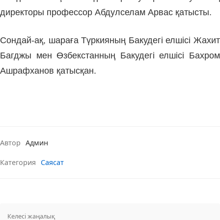
директоры профессор Абдулселам Арвас қатысты.
Сондай-ақ, шараға Түркияның Бакудегі елшісі Жахит
Багджы мен Өзбекстанның Бакудегі елшісі Бахром
Ашрафханов қатысқан.
Автор
Админ
Категория
Саясат
Келесі жаңалық