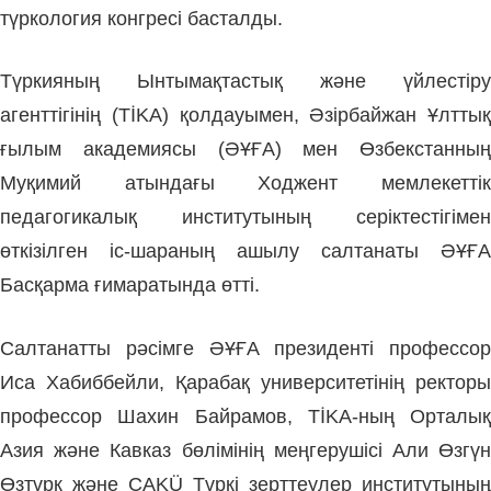
түркология конгресі басталды.
Түркияның Ынтымақтастық және үйлестіру
агенттігінің (TİKA) қолдауымен, Әзірбайжан Ұлттық
ғылым академиясы (ӘҰҒА) мен Өзбекстанның
Муқимий атындағы Ходжент мемлекеттік
педагогикалық институтының серіктестігімен
өткізілген іс-шараның ашылу салтанаты ӘҰҒА
Басқарма ғимаратында өтті.
Салтанатты рәсімге ӘҰҒА президенті профессор
Иса Хабиббейли, Қарабақ университетінің ректоры
профессор Шахин Байрамов, TİKA-ның Орталық
Азия және Кавказ бөлімінің меңгерушісі Али Өзгүн
Өзтүрк және ÇAKÜ Түркі зерттеулер институтының