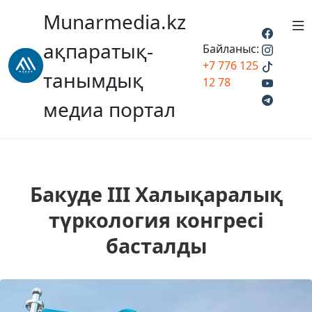
Munarmedia.kz
ақпаратық-
Байланыс:
+7 776 125
танымдық
12 78
медиа портал
Бакуде III Халықаралық
түркология конгресі
басталды