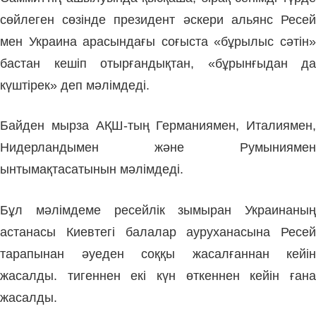
сөйлеген сөзінде президент әскери альянс Ресей
мен Украина арасындағы соғыста «бұрылыс сәтін»
бастан кешіп отырғандықтан, «бұрынғыдан да
күштірек» деп мәлімдеді.
Байден мырза АҚШ-тың Германиямен, Италиямен,
Нидерландымен және Румыниямен
ынтымақтасатынын мәлімдеді.
Бұл мәлімдеме ресейлік зымыран Украинаның
астанасы Киевтегі балалар ауруханасын
а
Ресей
тарапынан әуеден соққы жасалғаннан кейін
жасалды.
тигеннен екі күн өткеннен кейін ғана
жасалды.