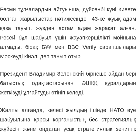
Ресми тұлғалардың айтуынша, дүйсенбі күні
Киевте
болған жарылыстар
нәтижесінде
43-ке жуық адам
қаза тауып, жүзден астам адам жарақат алған.
Ресей бұл шабуыл үшін жауапкершілікті
мойнына
алмады
, бірақ БҰҰ мен BBC Verify сарапшылар
ы
Мәскеуді кінәл
і деп танып отыр.
Президент Владимир Зеленский бірнеше айдан бері
батыстық одақтастарынан ӘШҚҚ құралдарын
жеткізуді ұлғайтуды өтініп келеді.
Жалпы алғанда, келесі жылдың ішінде НАТО әуе
шабуылына қарсы қорғаныстың бес стратегиялық
жүйесін және ондаған ұсақ стратегиялық зениттік