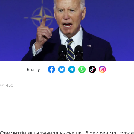
Бөлісу:
450
Саммиттің ашылуында қысқаша, бірақ сенімді түрде