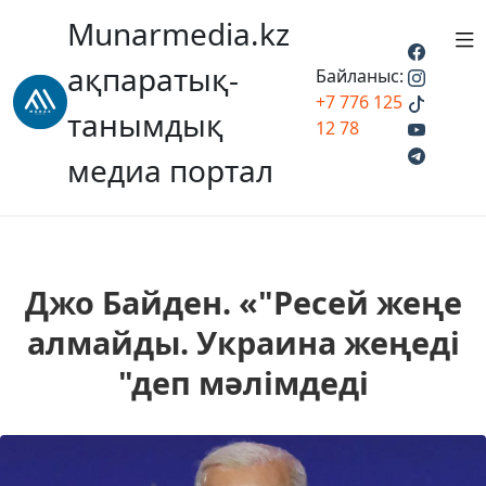
Munarmedia.kz
ақпаратық-
Байланыс:
+7 776 125
танымдық
12 78
медиа портал
Джо Байден. «"Ресей жеңе
алмайды. Украина жеңеді
"деп мәлімдеді