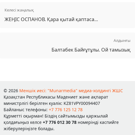
Келесі жаңалық
ЖЕҢІС ОСПАНОВ. Қара қытай қаптаса...
Алдынғы
Балтабек Байғұтұлы. Ой тамызық
© 2026
Меншік иесі: "Munarmedia" медиа-холдингі ЖШС
Қазақстан Республикасы Мәдениет және ақпарат
министрлігі берілген куәлік: KZ81VPY00094407
Байланыс телефоны:
+7 776 125 12 78
Құрметті оқырман! Біздің сайтымызды қаржылай
қолдағыңыз келсе
+7 776 012 30 78
номерінді каспийге
жіберулеріңізге болады.