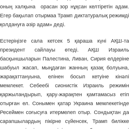
оның халқына орасан зор нұқсан келтіретін адам.
Егер бақылап отырмаа Трамп диктатуралық режимді
қолдануға әзір адам» деді.
Естеріңізге сала кетсек 5 қараша күні АҚШ-та
президент сайлауы өтеді. АҚШ Израиль
басқыншыларын Палестина, Ливан, Сирия елдеріне
шабуыл жасап, мыңдаған жанның қазақ болуына,
жарақаттануына, елінен босып кетуіне кінәлі
мемлекет. Себеебі сионистік Израиль режимін
қаржыландырып, қару-жарақпен қамтамасыз етіп
отырған ел. Сонымен қатар Украина мемлекетінде
Ресеймен соғысуға итермелеп отыр. Сондықтан да
сарапшылардың пікірне сүйенсек, Трамп билікке