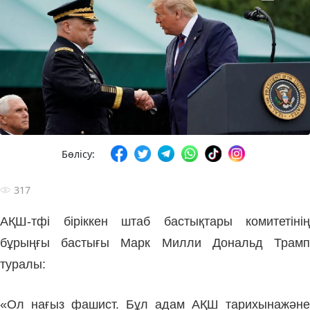
Бөлісу:
317
АҚШ-тфі біріккен штаб бастықтары комитетінің
бұрыңғы бастығы
Мapк Милли
Дональд Трам
туралы:
«Ол нағыз фашист. Бұл адам АҚШ тарихынажәне