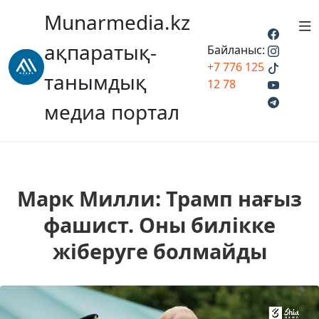
Munarmedia.kz
ақпаратық-
Байланыс:
+7 776 125
танымдық
12 78
медиа портал
Марк Милли: Трамп нағыз
фашист. Оны билікке
жіберуге болмайды