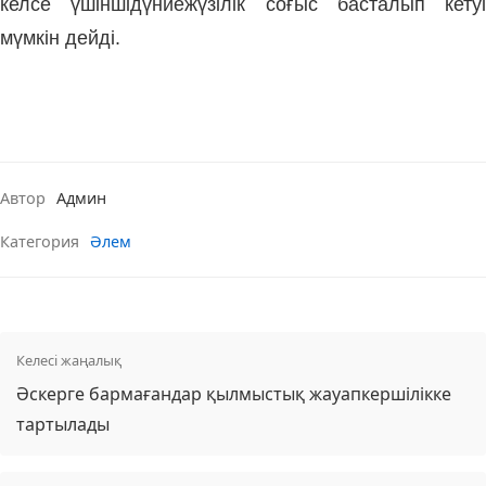
келсе үшіншідүниежүзілік соғыс басталып кетуі
мүмкін дейді.
Автор
Админ
Категория
Әлем
Келесі жаңалық
Әскерге бармағандар қылмыстық жауапкершілікке
тартылады