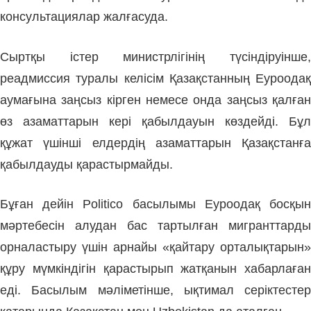
консультациялар жалғасуда.
Сыртқы істер министрлігінің түсіндіруінше,
реадмиссия туралы келісім Қазақстанның Еуроодақ
аумағына заңсыз кірген немесе онда заңсыз қалған
өз азаматтарын кері қабылдауын көздейді. Бұл
құжат үшінші елдердің азаматтарын Қазақстанға
қабылдауды қарастырмайды.
Бұған дейін Politico басылымы Еуроодақ босқын
мәртебесін алудан бас тартылған мигранттарды
орналастыру үшін арнайы «қайтару орталықтарын»
құру мүмкіндігін қарастырып жатқанын хабарлаған
еді. Басылым мәліметінше, ықтимал серіктестер