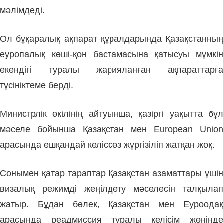
мәлімдеді.
Ол бұқаралық ақпарат құралдарында Қазақстанның
еуропалық көші-қон бастамасына қатысуы мүмкін
екендігі туралы жарияланған ақпараттарға
түсініктеме берді.
Министрлік өкілінің айтуынша, қазіргі уақытта бұл
мәселе бойынша Қазақстан мен European Union
арасында ешқандай келіссөз жүргізіліп жатқан жоқ.
Сонымен қатар тараптар Қазақстан азаматтары үшін
визалық режимді жеңілдету мәселесін талқылап
жатыр. Бұдан бөлек, Қазақстан мен Еуроодақ
арасында реадмиссия туралы келісім жөнінде