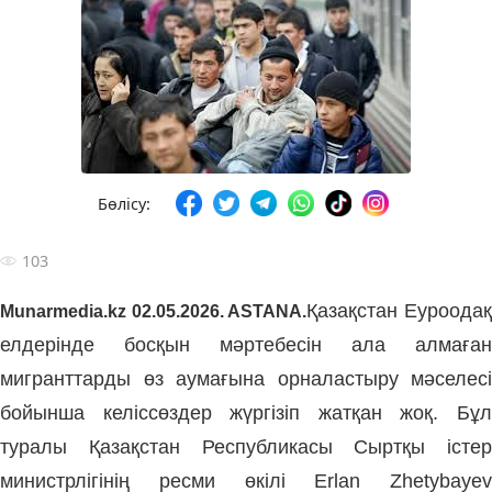
Бөлісу:
103
Қазақстан Еуроода
Munarmedia.kz
02.05.2026. ASTANA.
елдерінде босқын мәртебесін ала алмаған
мигранттарды өз аумағына орналастыру мәселесі
бойынша келіссөздер жүргізіп жатқан жоқ. Бұл
туралы Қазақстан Республикасы Сыртқы істер
министрлігінің ресми өкілі Erlan Zhetybayev