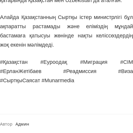
қатарында Қазақстан мен Uzbekistan да аталған.
Алайда Қазақстанның Сыртқы істер министрлігі бұл
ақпаратты растамады және еліміздің мұндай
бастамаға қатысуы жөнінде нақты келіссөздердің
жоқ екенін мәлімдеді.
#Қазақстан #Еуроодақ #Миграция #СІМ
#ЕрланЖетібаев #Реадмиссия #Виза
#СыртқыСаясат #Munarmedia
Автор
Админ