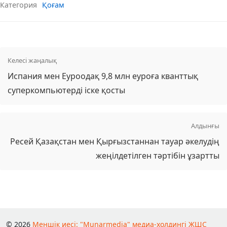
Категория
Қоғам
Келесі жаңалық
Испания мен Еуроодақ 9,8 млн еуроға кванттық
суперкомпьютерді іске қосты
Алдынғы
Ресей Қазақстан мен Қырғызстаннан тауар әкелудің
жеңілдетілген тәртібін ұзартты
© 2026
Меншік иесі: "Munarmedia" медиа-холдингі ЖШС