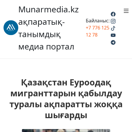
Munarmedia.kz
ақпаратық-
Байланыс:
+7 776 125
танымдық
12 78
медиа портал
Қазақстан Еуроодақ
мигранттарын қабылдау
туралы ақпаратты жоққа
шығарды