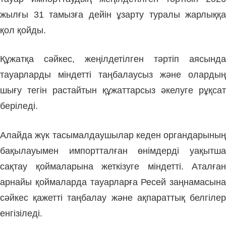
жылғы 31 тамызға дейін ұзарту туралы жарлыққа
қол қойды.
Құжатқа сәйкес, жеңілдетілген тәртіп аясында
тауарларды міндетті таңбалаусыз және олардың
шығу тегін растайтын құжаттарсыз әкелуге рұқсат
беріледі.
Алайда жүк тасымалдаушылар кеден органдарының
бақылауымен импортталған өнімдерді уақытша
сақтау қоймаларына жеткізуге міндетті. Аталған
арнайы қоймаларда тауарларға Ресей заңнамасына
сәйкес қажетті таңбалау және ақпараттық белгілер
енгізіледі.