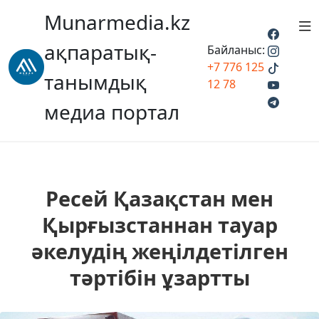
Munarmedia.kz
ақпаратық-
Байланыс:
+7 776 125
танымдық
12 78
медиа портал
Ресей Қазақстан мен
Қырғызстаннан тауар
әкелудің жеңілдетілген
тәртібін ұзартты