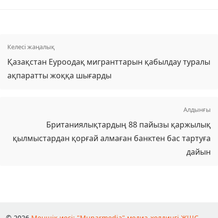
Келесі жаңалық
Қазақстан Еуроодақ мигранттарын қабылдау туралы
ақпаратты жоққа шығарды
Алдынғы
Британиялықтардың 88 пайызы қаржылық
қылмыстардан қорғай алмаған банктен бас тартуға
дайын
© 2026
Меншік иесі: "Munarmedia" медиа-холдингі ЖШС