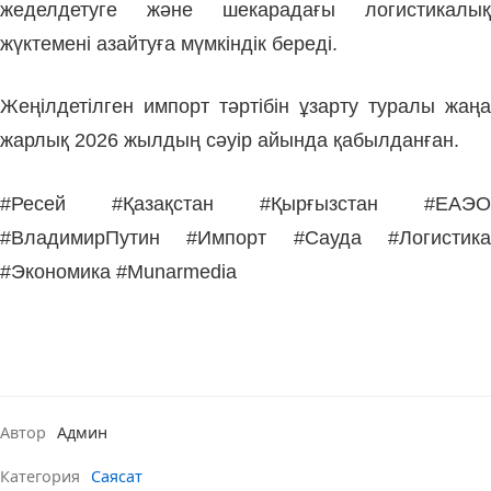
жеделдетуге және шекарадағы логистикалық
жүктемені азайтуға мүмкіндік береді.
Жеңілдетілген импорт тәртібін ұзарту туралы жаңа
жарлық 2026 жылдың сәуір айында қабылданған.
#Ресей #Қазақстан #Қырғызстан #ЕАЭО
#ВладимирПутин #Импорт #Сауда #Логистика
#Экономика #Munarmedia
Автор
Админ
Категория
Саясат