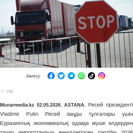
Бөлісу:
106
Ресей президенті
Munarmedia.kz
02.05.2026. ASTANA.
Vladimir Putin Ресей заңды тұлғалары үшін
Еуразиялық экономикалық одаққа мүше елдерден
тауар импорттаудың жеңілдетілген тәртібін 2026