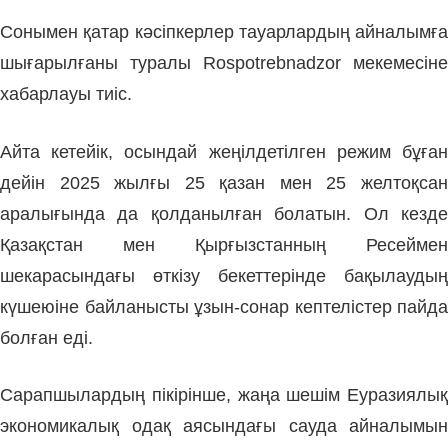
Сонымен қатар кәсіпкерлер тауарлардың айналымға
шығарылғаны туралы Rospotrebnadzor мекемесіне
хабарлауы тиіс.
Айта кетейік, осындай жеңілдетілген режим бұған
дейін 2025 жылғы 25 қазан мен 25 желтоқсан
аралығында да қолданылған болатын. Ол кезде
Қазақстан мен Қырғызстанның Ресеймен
шекарасындағы өткізу бекеттерінде бақылаудың
күшеюіне байланысты ұзын-сонар кептелістер пайда
болған еді.
Сарапшылардың пікірінше, жаңа шешім Еуразиялық
экономикалық одақ аясындағы сауда айналымын