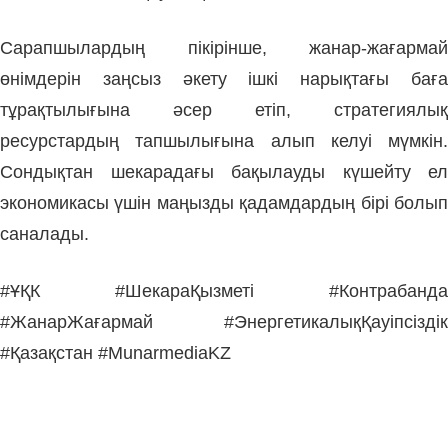
Сарапшылардың пікірінше, жанар-жағармай
өнімдерін заңсыз әкету ішкі нарықтағы баға
тұрақтылығына әсер етіп, стратегиялық
ресурстардың тапшылығына алып келуі мүмкін.
Сондықтан шекарадағы бақылауды күшейту ел
экономикасы үшін маңызды қадамдардың бірі болып
саналады.
#ҰҚК #ШекараҚызметі #Контрабанда
#ЖанарЖағармай #ЭнергетикалықҚауіпсіздік
#Қазақстан #MunarmediaKZ