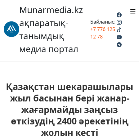
Munarmedia.kz
ақпаратық-
Байланыс:
+7 776 125
танымдық
12 78
медиа портал
Қазақстан шекарашылары
жыл басынан бері жанар-
жағармайды заңсыз
өткізудің 2400 әрекетінің
жолын кесті