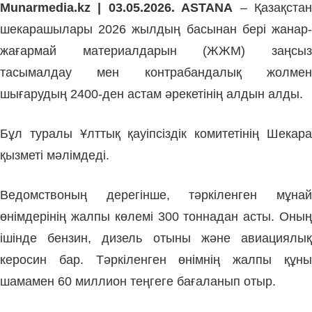
Munarmedia.kz | 03.05.2026. ASTANA
– Қазақста
шекарашылары 2026 жылдың басынан бері жанар-
жағармай материалдарын (ЖЖМ) заңсыз
тасымалдау мен контрабандалық жолмен
шығарудың 2400-ден астам әрекетінің алдын алды.
Бұл туралы Ұлттық қауіпсіздік комитетінің Шекара
қызметі мәлімдеді.
Ведомствоның дерегінше, тәркіленген мұнай
өнімдерінің жалпы көлемі 300 тоннадан асты. Оның
ішінде бензин, дизель отыны және авиациялық
керосин бар. Тәркіленген өнімнің жалпы құны
шамамен 60 миллион теңгеге бағаланып отыр.