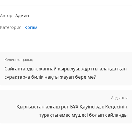
Автор
Админ
Категория
Қоғам
Келесі жаңалық
Сайғақтардың жаппай қырылуы: жұртты алаңдатқан
сұрақтарға билік нақты жауап бере ме?
Алдынғы
Қырғызстан алғаш рет БҰҰ Қауіпсіздік Кеңесінің
тұрақты емес мүшесі болып сайланды