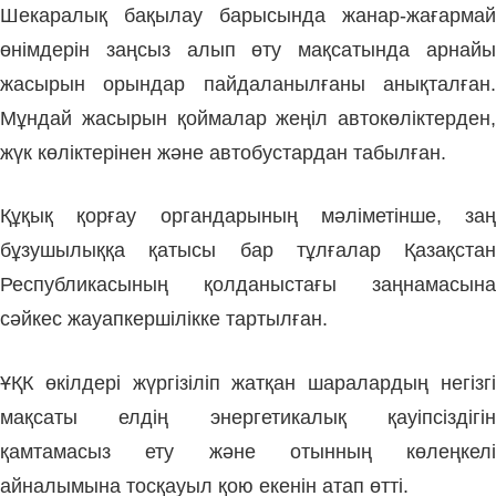
Шекаралық бақылау барысында жанар-жағармай
өнімдерін заңсыз алып өту мақсатында арнайы
жасырын орындар пайдаланылғаны анықталған.
Мұндай жасырын қоймалар жеңіл автокөліктерден,
жүк көліктерінен және автобустардан табылған.
Құқық қорғау органдарының мәліметінше, заң
бұзушылыққа қатысы бар тұлғалар Қазақстан
Республикасының қолданыстағы заңнамасына
сәйкес жауапкершілікке тартылған.
ҰҚК өкілдері жүргізіліп жатқан шаралардың негізгі
мақсаты елдің энергетикалық қауіпсіздігін
қамтамасыз ету және отынның көлеңкелі
айналымына тосқауыл қою екенін атап өтті.