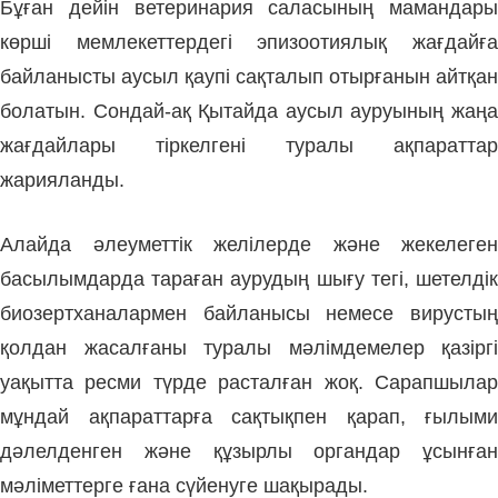
Бұған дейін ветеринария саласының мамандары
көрші мемлекеттердегі эпизоотиялық жағдайға
байланысты аусыл қаупі сақталып отырғанын айтқан
болатын. Сондай-ақ Қытайда аусыл ауруының жаңа
жағдайлары тіркелгені туралы ақпараттар
жарияланды.
Алайда әлеуметтік желілерде және жекелеген
басылымдарда тараған аурудың шығу тегі, шетелдік
биозертханалармен байланысы немесе вирустың
қолдан жасалғаны туралы мәлімдемелер қазіргі
уақытта ресми түрде расталған жоқ. Сарапшылар
мұндай ақпараттарға сақтықпен қарап, ғылыми
дәлелденген және құзырлы органдар ұсынған
мәліметтерге ғана сүйенуге шақырады.