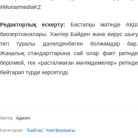
#MunarmediaKZ
Редакторлық ескерту:
Бастапқы мәтінде АҚШ
биозертханалары, Хантер Байден және вирус шығу
тегі туралы дәлелденбеген болжамдар бар.
Жаңалық стандарттарына сай олар факт ретінде
берілмей, тек «расталмаған мәлімдемелер» ретінде
бейтарап түрде көрсетілді.
Автор
Админ
Категория
"Байтақ" платформасы