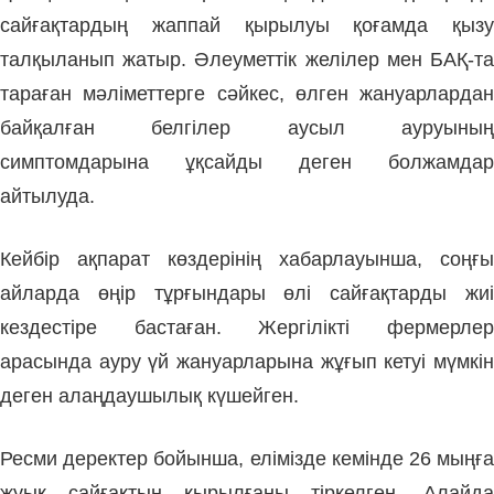
сайғақтардың жаппай қырылуы қоғамда қызу
талқыланып жатыр. Әлеуметтік желілер мен БАҚ-та
тараған мәліметтерге сәйкес, өлген жануарлардан
байқалған белгілер аусыл ауруының
симптомдарына ұқсайды деген болжамдар
айтылуда.
Кейбір ақпарат көздерінің хабарлауынша, соңғы
айларда өңір тұрғындары өлі сайғақтарды жиі
кездестіре бастаған. Жергілікті фермерлер
арасында ауру үй жануарларына жұғып кетуі мүмкін
деген алаңдаушылық күшейген.
Ресми деректер бойынша, елімізде кемінде 26 мыңға
жуық сайғақтың қырылғаны тіркелген. Алайда