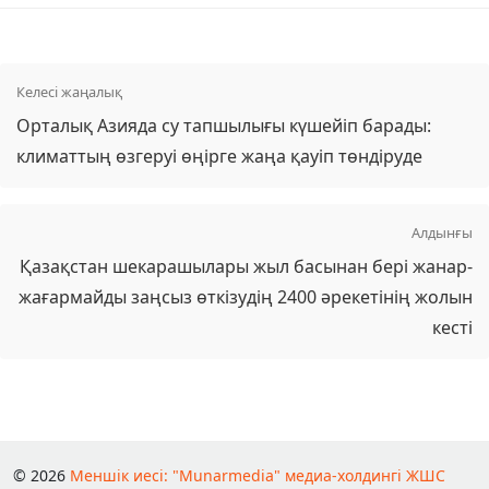
Келесі жаңалық
Орталық Азияда су тапшылығы күшейіп барады:
климаттың өзгеруі өңірге жаңа қауіп төндіруде
Алдынғы
Қазақстан шекарашылары жыл басынан бері жанар-
жағармайды заңсыз өткізудің 2400 әрекетінің жолын
кесті
© 2026
Меншік иесі: "Munarmedia" медиа-холдингі ЖШС