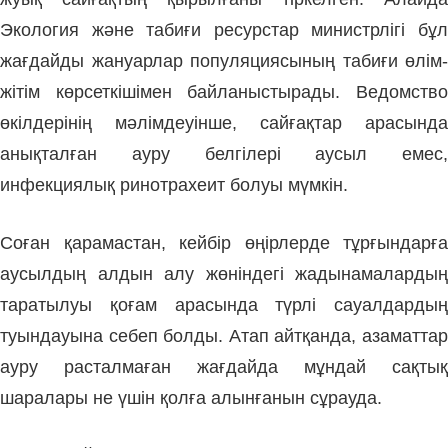
Экология және табиғи ресурстар министрлігі бұл
жағдайды жануарлар популяциясының табиғи өлім-
жітім көрсеткішімен байланыстырады. Ведомство
өкілдерінің мәлімдеуінше, сайғақтар арасында
анықталған ауру белгілері аусыл емес,
инфекциялық ринотрахеит болуы мүмкін.
Соған қарамастан, кейбір өңірлерде тұрғындарға
аусылдың алдын алу жөніндегі жадынамалардың
таратылуы қоғам арасында түрлі сауалдардың
туындауына себеп болды. Атап айтқанда, азаматтар
ауру расталмаған жағдайда мұндай сақтық
шаралары не үшін қолға алынғанын сұрауда.