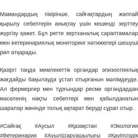
Мамандардың пікірінше, сайғақтардың жаппай
қырылу себептерін анықтау үшін кешенді зерттеу
жүргізу қажет. Бұл ретте зертханалық сараптамалар
мен ветеринариялық мониторинг нәтижелері шешуші
рөл атқарады.
Қазіргі таңда мемлекеттік органдар эпизоотиялық
жағдайды бақылауда ұстап отырғанын мәлімдеуде.
Ал фермерлер мен тұрғындар ресми органдардан
мәселенің нақты себептері мен қабылданатын
шаралар жөнінде толық ақпарат беруді сұрап отыр.
#Сайғақ #Аусыл #Қазақстан #Экология
#Ветеринария #АуылШаруашылығы #Қауіпсіздік