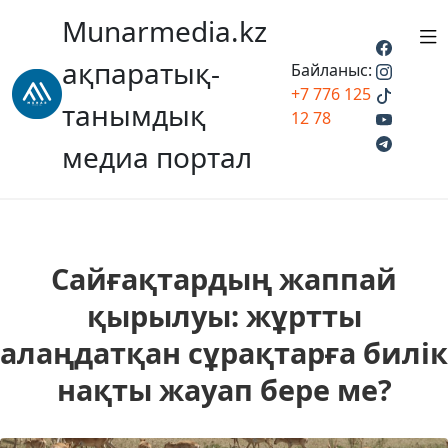
Munarmedia.kz
ақпаратық-
Байланыс:
+7 776 125
танымдық
12 78
медиа портал
Сайғақтардың жаппай
қырылуы: жұртты
алаңдатқан сұрақтарға билік
нақты жауап бере ме?