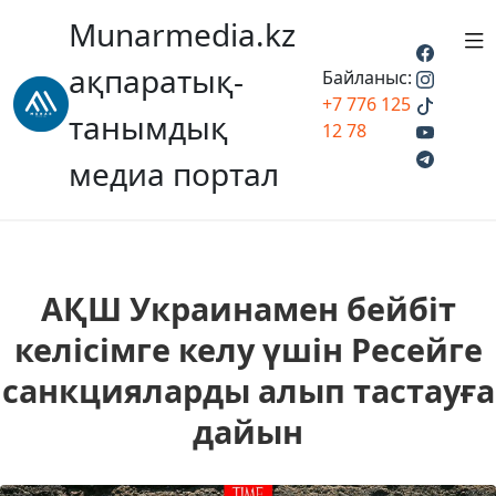
Munarmedia.kz
ақпаратық-
Байланыс:
+7 776 125
танымдық
12 78
медиа портал
АҚШ Украинамен бейбіт
келісімге келу үшін Ресейге
санкцияларды алып тастауға
дайын