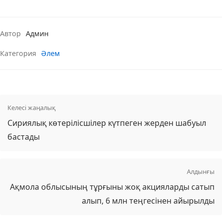
Автор
Админ
Категория
Әлем
Келесі жаңалық
Сириялық көтерілісшілер күтпеген жерден шабуыл
бастады
Алдынғы
Ақмола облысының тұрғыны жоқ акцияларды сатып
алып, 6 млн теңгесінен айырылды