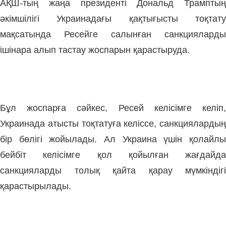
АҚШ-тың жаңа президенті Дональд Трамптың
әкімшілігі Украинадағы қақтығысты тоқтату
мақсатында Ресейге салынған санкцияларды
ішінара алып тастау жоспарын қарастыруда.
Бұл жоспарға сәйкес, Ресей келісімге келіп,
Украинада атысты тоқтатуға келіссе, санкциялардың
бір бөлігі жойылады. Ал Украина үшін қолайлы
бейбіт келісімге қол қойылған жағдайда
санкцияларды толық қайта қарау мүмкіндігі
қарастырылады.