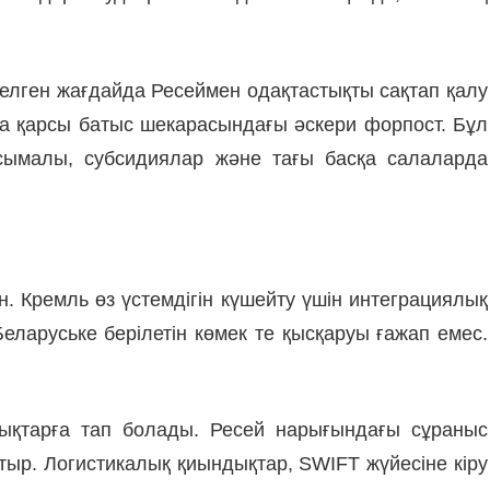
 келген жағдайда Ресеймен одақтастықты сақтап қалу
ына қарсы батыс шекарасындағы әскери форпост. Бұл
асымалы, субсидиялар және тағы басқа салаларда
кін. Кремль өз үстемдігін күшейту үшін интеграциялық
еларуське берілетін көмек те қысқаруы ғажап емес.
дықтарға тап болады. Ресей нарығындағы сұраныс
ыр. Логистикалық қиындықтар, SWIFT жүйесіне кіру