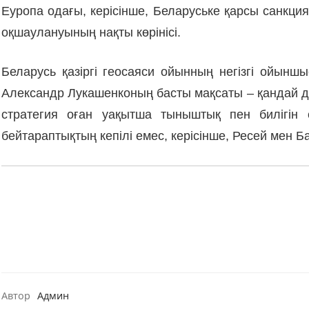
Еуропа одағы, керісінше, Беларуське қарсы санкция
оқшаулануының нақты көрінісі.
Беларусь қазіргі геосаяси ойынның негізгі ойынш
Александр Лукашенконың басты мақсаты – қандай да б
стратегия оған уақытша тыныштық пен билігін 
бейтараптықтың кепілі емес, керісінше, Ресей мен
Автор
Админ