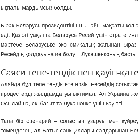
ықпалы мардымсыз болды.
Бірақ Беларусь президентінің шынайы мақсаты келіс
еді. Қазіргі уақытта Беларусь Ресей үшін стратег
мәртебе Беларуське экономикалық жағынан біраз
Ресейдің қолдауына ие болу – Лукашенконың басты
Саяси тепе-теңдік пен қауіп-қат
Алайда бұл тепе-теңдік өте нәзік. Ресейдің соғыстағ
процестерді жылдамдатуы ықтимал. Ал Украина жеңі
Осылайша, екі бағыт та Лукашенко үшін қауіпті.
Тағы бір сценарий – соғыстың ұзаруы мен күйре
төмендеген, ал Батыс санкциялары салдарынан Бел