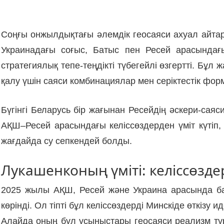
Соңғы онжылдықтағы әлемдік геосаяси ахуал айтар
Украинадағы соғыс, Батыс пен Ресей арасындағы
стратегиялық тепе-теңдікті түбегейлі өзгертті. Б
қалу үшін саяси комбинациялар мен серіктестік фо
Бүгінгі Беларусь бір жағынан Ресейдің әскери-са
АҚШ–Ресей арасындағы келіссөздерден үміт күтіп,
жағдайда су сепкендей болды.
Лукашенконың үміті: келіссөзде
2025 жылы АҚШ, Ресей және Украина арасында ба
көрінді. Ол тіпті бұл келіссөздерді Минскіде өткізу
Алайда оның бұл ұсыныстары геосаяси реализм тұр