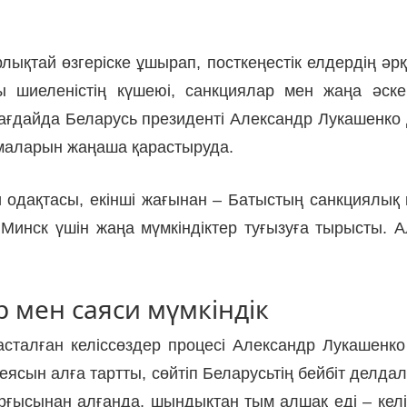
лықтай өзгеріске ұшырап, посткеңестік елдердің әр
 шиеленістің күшеюі, санкциялар мен жаңа әскери
ұл жағдайда Беларусь президенті Александр Лукашенк
рмаларын жаңаша қарастыруда.
яси одақтасы, екінші жағынан – Батыстың санкциялы
 Минск үшін жаңа мүмкіндіктер туғызуға тырысты.
р мен саяси мүмкіндік
сталған келіссөздер процесі Александр Лукашенко
 идеясын алға тартты, сөйтіп Беларусьтің бейбіт делда
ғысынан алғанда, шындықтан тым алшақ еді – келі