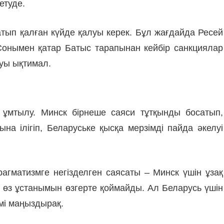
етуде.
 қатып қалған күйде қалуы керек. Бұл жағдайда Ресей
 Сонымен қатар Батыс тарапынан кейбір санкциялар
луы ықтимал.
а ұмтылу. Минск бірнеше саяси тұтқынды босатып,
а ілігіп, Беларуське қысқа мерзімді пайда әкелуі
агматизмге негізделген саясаты – Минск үшін ұзақ
 өз ұстанымын өзгерте қоймайды. Ал Беларусь үшін
мі маңыздырақ.