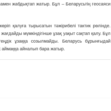
инамен жабдықтап жатыр. Бұл – Беларусьтің геосаяси
өріп қалуға тырысатын тәжірибелі тактик рөлінде.
 жағдайды мүмкіндігінше ұзақ уақыт сақтап қалу. Бұл
теңдік ұзаққа созылмайды. Беларусь бұрынғыдай
к аймаққа айналып бара жатыр.