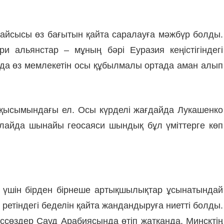
қайсысы өз бағытын қайта саралауға мәжбүр болды.
 альянстар – мұның бәрі Еуразия кеңістігіндегі
о да өз мемлекетін осы құбылмалы ортада аман алып
қ қысымындағы ел. Осы күрделі жағдайда Лукашенко
 Алайда шынайы геосаяси шындық бұл үміттерге көп
 үшін бірден бірнеше артықшылықтар ұсынатындай
л ретіндегі беделін қайта жандандыруға ниетті болды.
ссөздер Сауд Арабиясында өтіп жатқанда, Минсктің