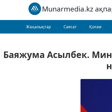
Munarmedia.kz ақп
Жаңалықтар
Саясат
Қоғам
Баяжума Асылбек. Минс
н