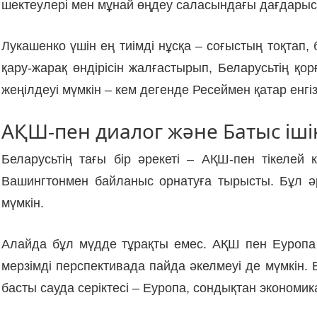
шектеулері мен мұнай өңдеу саласындағы дағдарыс 
Лукашенко үшін ең тиімді нұсқа – соғыстың тоқтап, 
қару-жарақ өндірісін жалғастырып, Беларусьтің қ
жеңілдеуі мүмкін – кем дегенде Ресеймен қатар енг
АҚШ-пен диалог және Батыс іш
Беларусьтің тағы бір әрекеті – АҚШ-пен тікелей
Вашингтонмен байланыс орнатуға тырысты. Бұл әре
мүмкін.
Алайда бұл мүдде тұрақты емес. АҚШ пен Еуропа а
мерзімді перспективада пайда әкелмеуі де мүмкін
басты сауда серіктесі – Еуропа, сондықтан эконом