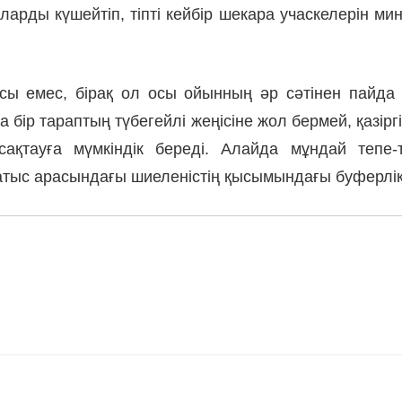
ларды күшейтіп, тіпті кейбір шекара учаскелерін м
ысы емес, бірақ ол осы ойынның әр сәтінен пайда к
ір тараптың түбегейлі жеңісіне жол бермей, қазіргі
сақтауға мүмкіндік береді. Алайда мұндай тепе-
 Батыс арасындағы шиеленістің қысымындағы буферлі