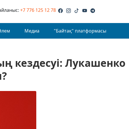
айланыс:
+7 776 125 12 78
Әлем
Медиа
"Байтақ" платформасы
ың кездесуі: Лукашенко
ы?