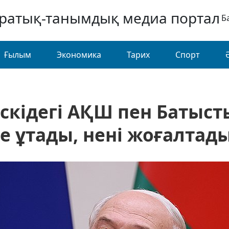
аратық-танымдық медиа портал
Б
Ғылым
Экономика
Тарих
Спорт
кідегі АҚШ пен Батыст
е ұтады, нені жоғалтад