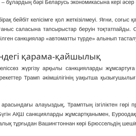
– бұлардың бәрі Беларусь экономикасына кері әсер 
бірақ бейбіт келісімге қол жеткізілмеуі. Яғни, соғыс
орғаныс саласына тапсырыстар беруін тоқтатпайды.
ізілген санкциялар «автоматты түрде» алынып таста
індегі қарама-қайшылық
 келіссөз жүргізу арқылы санкцияларды жұмсартуғ
кеттер Трамп әкімшілігінің уақытша қызығушылығын
расындағы алауыздық, Трамптың ізгіліктен гөрі пр
. Бүгін АҚШ санкцияларды жұмсартқанымен, Еуроодақ
икалық тұрғыдан Вашингтоннан көрі Брюссельдің шеші