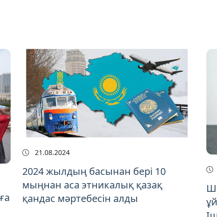
21.08.2024
2024 жылдың басынан бері 10
мыңнан аса этникалық қазақ
Шо
ға
қандас мәртебесін алды
ұ
Іш