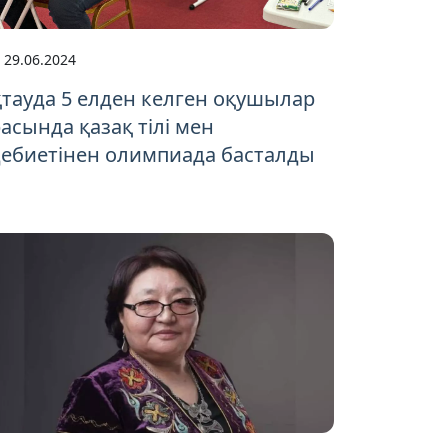
29.06.2024
тауда 5 елден келген оқушылар
асында қазақ тілі мен
дебиетінен олимпиада басталды