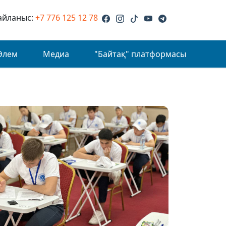
айланыс:
+7 776 125 12 78
Әлем
Медиа
"Байтақ" платформасы