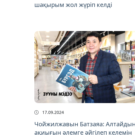
шақырым жол жүріп келді
17.09.2024
Чойжилжавын Батзаяа: Алтайды
ақиығын әлемге әйгілеп келемін