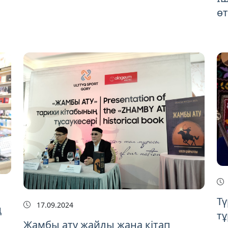
өт
Тү
17.09.2024
ң
тұ
Жамбы ату жайлы жаңа кітап