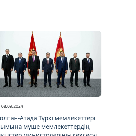
08.09.2024
лпан-Атада Түркі мемлекеттері
йымына мүше мемлекеттердің
кі істер министрлерінің кездесуі