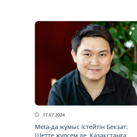
17.07.2024
Meta-да жұмыс істейтін Бекзат:
Шетте жүрсем де, Қазақстанға