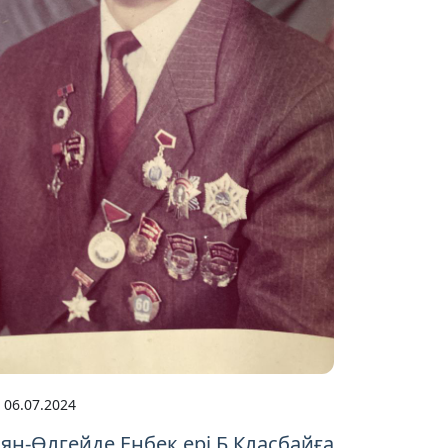
06.07.2024
ян-Өлгейде Еңбек ері Б.Класбайға