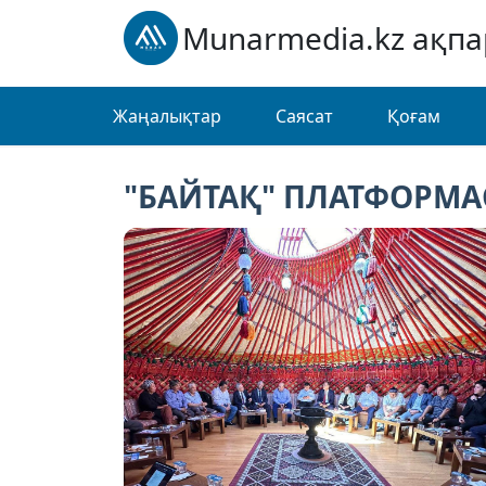
Munarmedia.kz ақп
Жаңалықтар
Саясат
Қоғам
"БАЙТАҚ" ПЛАТФОРМ