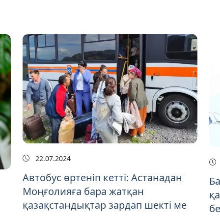
22.07.2024
Автобус өртеніп кетті: Астанадан
Ба
Моңғолияға бара жатқан
қа
қазақстандықтар зардап шекті ме
бе