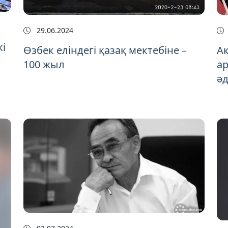
29.06.2024
кі
Өзбек еліндегі қазақ мектебіне –
Ақ
100 жыл
ар
ә