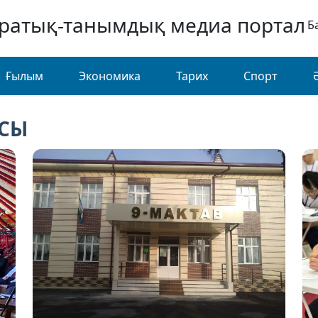
аратық-танымдық медиа портал
Б
Ғылым
Экономика
Тарих
Спорт
АСЫ