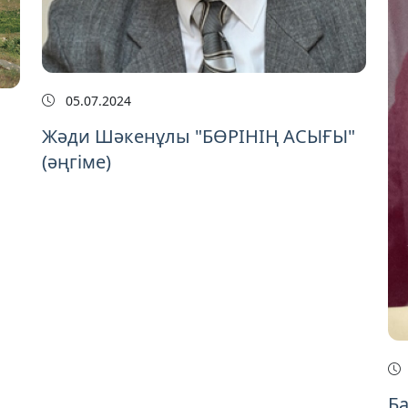
05.07.2024
Жәди Шәкенұлы "БӨРІНІҢ АСЫҒЫ"
(әңгіме)
Ба