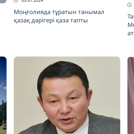
03.07.2024
Моңғолияда тұратын танымал
Та
қазақ дәрігері қаза тапты
М
а