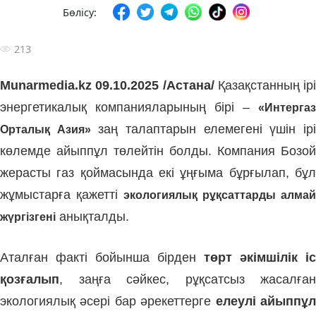
Бөлісу:
213
Munarmedia.kz 09.10.2025 /Астана/
Қазақстанның ірі
энергетикалық компанияларының бірі –
«Интергаз
заң талаптарын елемегені үшін ір
Орталық Азия»
көлемде айыппұл төлейтін болды. Компания Бозой
жерасты газ қоймасында екі ұңғыма бұрғылап, бұл
жұмыстарға қажетті
экологиялық рұқсаттарды алмай
анықталды.
жүргізгені
Аталған факті бойынша бірден
төрт әкімшілік іс
қозғалып
, заңға сәйкес, рұқсатсыз жасалған
экологиялық әсері бар әрекеттерге
елеулі айыппұ