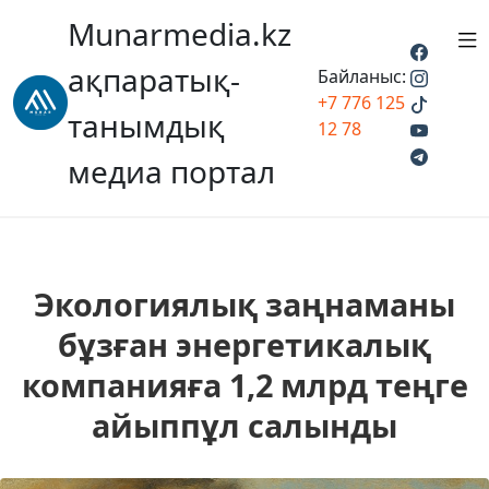
Munarmedia.kz
ақпаратық-
Байланыс:
+7 776 125
танымдық
12 78
медиа портал
Экологиялық заңнаманы
бұзған энергетикалық
компанияға 1,2 млрд теңге
айыппұл салынды