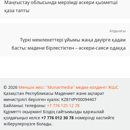
Маңғыстау облысында мерзімді әскери қызметші
қаза тапты
Алдынғы
Түркі мемлекеттері ұйымы жаңа дәуірге қадам
басты: мәдени бірлестіктен – әскери-саяси одаққа
© 2026
Меншік иесі: "Munarmedia" медиа-холдингі ЖШС
Қазақстан Республикасы Мәдениет және ақпарат
министрлігі берілген куәлік: KZ81VPY00094407
Байланыс телефоны:
+7 776 125 12 78
Құрметті оқырман! Біздің сайтымызды қаржылай
қолдағыңыз келсе
+7 776 012 30 78
номерінді каспийге
жіберулеріңізге болады.