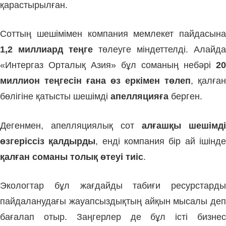
қарастырылған.
Соттың шешімімен компания мемлекет пайдасына
1,2 миллиард теңге
төлеуге міндеттелді. Алайда
«Интергаз Орталық Азия» бұл соманың небәрі
20
миллион теңгесін ғана өз еркімен төлеп
, қалған
бөлігіне қатысты шешімді
апелляцияға
берген.
Дегенмен, апелляциялық сот
алғашқы шешімді
өзгеріссіз қалдырды
, енді компания бір ай ішінд
қалған соманы толық өтеуі тиіс
.
Экологтар бұл жағдайды табиғи ресурстарды
пайдаланудағы жауапсыздықтың айқын мысалы деп
бағалап отыр. Заңгерлер де бұл істі бизнес