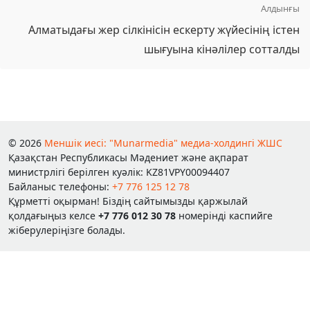
Алдынғы
Алматыдағы жер сілкінісін ескерту жүйесінің істен
шығуына кінәлілер сотталды
© 2026
Меншік иесі: "Munarmedia" медиа-холдингі ЖШС
Қазақстан Республикасы Мәдениет және ақпарат
министрлігі берілген куәлік: KZ81VPY00094407
Байланыс телефоны:
+7 776 125 12 78
Құрметті оқырман! Біздің сайтымызды қаржылай
қолдағыңыз келсе
+7 776 012 30 78
номерінді каспийге
жіберулеріңізге болады.