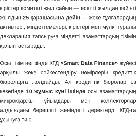
кірістер комитеті жыл сайын — есепті жылдан кейінгі
жылдың
25 қарашасына дейін
— жеке тұлғаларды
активтері, міндеттемелері, кірістері мен мүлкі туралы
декларация тапсыруға міндетті азаматтардың тізімін
қалыптастырады.
Осы тізім негізінде КГД
«Smart Data Finance»
жүйес
арқылы жеке сәйкестендіру нөмірлерін кредиттік
бюроларға жолдайды. Ал кредиттік бюролар өз
кезегінде
10 жұмыс күні ішінде
осы азаматтардың
микрокқаржы ұйымдары мен коллекторлар
алдындағы берешегі жөніндегі деректерді КГД-ға
ұсынуға тиіс.