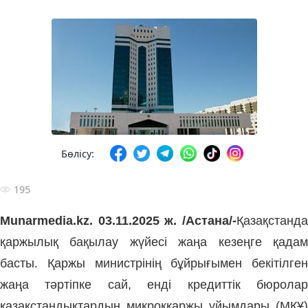
Бөлісу:
195
Munarmedia.kz. 03.11.2025 ж. /Астана/-
Қазақстанда
қаржылық бақылау жүйесі жаңа кезеңге қадам
басты. Қаржы министрінің бұйрығымен бекітілген
жаңа тәртіпке сай, енді кредиттік бюролар
қазақстандықтардың микрокқаржы ұйымдары (МҚҰ)