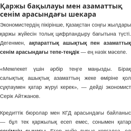
Қаржы бақылауы мен азаматтық
сенім арасындағы шекара
Экономистердің пікірінше, Қазақстан соңғы жылдары
қаржы жүйесін толық цифрландыру бағытына түсті.
Дегенмен,
ақпараттық ашықтық пен азаматтық
сенім арасындағы тепе-теңдік
— ең нәзік мәселе.
«Мемлекет үшін әрбір теңге маңызды. Бірақ
салықтық ашықтық азаматтың жеке өміріне қол
сұқпаумен қатар жүруі керек», — дейді экономист
Серік Айтжанов.
Кредиттік бюролар мен КГД арасындағы байланыс
— бұл тек қаржылық есеп емес, сонымен қатар
сенімнің сынағы
. Егер жүйе дұрыс қорғалса, о