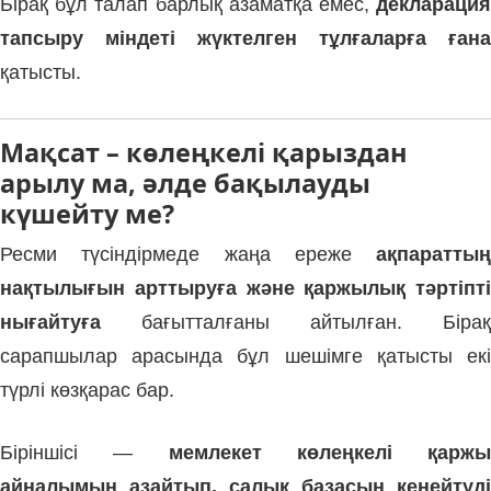
Бірақ бұл талап барлық азаматқа емес,
декларация
тапсыру міндеті жүктелген тұлғаларға ғана
қатысты.
Мақсат – көлеңкелі қарыздан
арылу ма, әлде бақылауды
күшейту ме?
Ресми түсіндірмеде жаңа ереже
ақпараттың
нақтылығын арттыруға және қаржылық тәртіпті
нығайтуға
бағытталғаны айтылған. Бірақ
сарапшылар арасында бұл шешімге қатысты екі
түрлі көзқарас бар.
Біріншісі —
мемлекет көлеңкелі қаржы
айналымын азайтып, салық базасын кеңейтуді