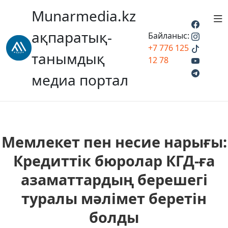
Munarmedia.kz
ақпаратық-
Байланыс:
+7 776 125
танымдық
12 78
медиа портал
Мемлекет пен несие нарығы:
Кредиттік бюролар КГД-ға
азаматтардың берешегі
туралы мәлімет беретін
болды