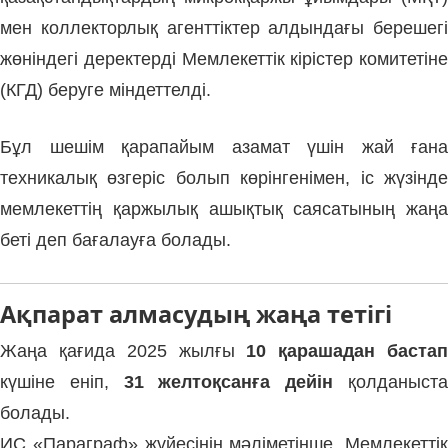
мен коллекторлық агенттіктер алдындағы берешегі
жөніндегі деректерді Мемлекеттік кірістер комитетіне
(КГД) беруге міндеттелді.
Бұл шешім қарапайым азамат үшін жай ғана
техникалық өзгеріс болып көрінгенімен, іс жүзінде
мемлекеттің қаржылық ашықтық саясатының жаңа
беті деп бағалауға болады.
Ақпарат алмасудың жаңа тетігі
Жаңа қағида 2025 жылғы
10 қарашадан баста
күшіне еніп,
31 желтоқсанға дейін
қолданыст
болады.
ИС «Параграф» жүйесінің мәліметінше, Мемлекеттік