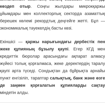
көздеп отыр
. Соңғы жылдары микрокқаржы
ұйымдары мен коллекторлық секторда азаматтық
берешек көлемі рекордтық деңгейге жетті. Бұл —
экономикалық тәуекелдің басты көзі.
Екіншісі —
қаржы нарығындағы дербестік пе
жеке құпияның бұзылу қаупі
. Егер КГД мен
кредиттік бюролар арасындағы ақпарат алмасу
жүйесі толық қорғалмаса, жеке деректердің таралу
қаупі арта түседі. Сондықтан да бұйрықта арнайы
пункт енгізіліп, тараптар
салықтық, банк және өзге
де заңмен қорғалатын құпияларды сақтау
міндетін алды.