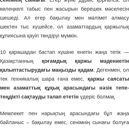
көлеңкелі табыс пен жасырын берешек мәселесін
шешеді. Ал егер бақылау мен мәлімет алмасу
шектен тыс күшейсе, ол азаматтардың қаржылық
құпиясына қауіп төндіруі мүмкін.
10 қарашадан бастап күшіне енетін жаңа тетік —
Қазақстанның
қоғамдық қаржы мәдениетін
қалыптастырудағы маңызды қадам
. Дегенмен, ол
тек техникалық шара ғана емес,
қаржы саясат
мен азаматтық құқық арасындағы нәзік тепе-
теңдікті сақтауды талап ететін
үдеріс болмақ.
Мемлекет пен нарықтың арасындағы бұл жаңа
байланыс – бақылау емес, сенімнің сынағы болуға