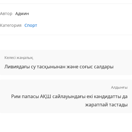
Автор
Админ
Категория
Спорт
Келесі жаңалық
Ливиядағы су тасқынынан және соғыс салдары
Алдынғы
Рим папасы АҚШ сайлауындағы екі кандидатты да
жаратпай тастады