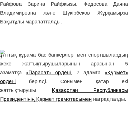
Райфова Зарина Райфқызы
,
Федосова Даяна
Владимировна
және
Шүкірбеков Жұрқамырз
Бақытұлы
марапатталды.
Ұлттық құрама бас бапкерлері мен спортшылардың
жеке жаттықтырушыларының арасынан
5
азаматқа
«Парасат» ордені
,
7 адамға
«Құрмет»
ордені
берілді. Сонымен қатар
екі
жаттықтырушы
Қазақстан Республикасы 
Президентінің Құрмет грамотасымен
наградталды.