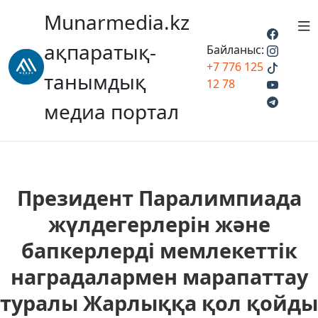
Munarmedia.kz
ақпаратық-
Байланыс:
+7 776 125
танымдық
12 78
медиа портал
Президент Паралимпиада
жүлдегерлерін және
бапкерлерді мемлекеттік
наградалармен марапаттау
туралы Жарлыққа қол қойды