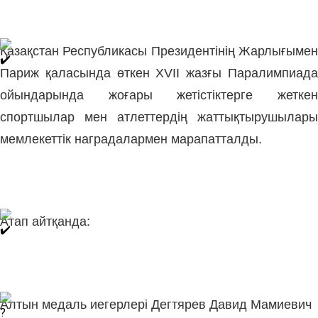
Қазақстан Республикасы Президентінің Жарлығымен
Париж қаласында өткен XVII жазғы Паралимпиада
ойындарында жоғары жетістіктерге жеткен
спортшылар мен атлеттердің жаттықтырушылары
мемлекеттік наградалармен марапатталды.
Атап айтқанда:
Алтын медаль иегерлері
Дегтярев Давид Мамиевич