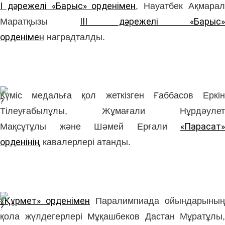
І дәрежелі «Барыс» орденімен
,
Науатбек Ақмара
Маратқызы
ІІІ дәрежелі «Барыс» 
орденімен
наградталды.
Күміс медальға қол жеткізген
Ғаббасов Еркі
Тілеуғабылұлы
,
Жұмағали Нұрдәулет
Мақсұтұлы
және
Шәмей Ерғали
«Парасат» 
орденінің
кавалерлері атанды.
«Құрмет» орденімен
Паралимпиада ойындарының
қола жүлдегерлері
Мұқашбеков Дастан Мұратұлы
,