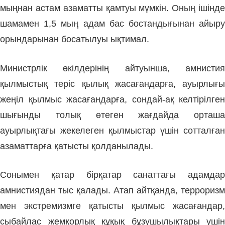
мыңнан астам азаматты қамтуы мүмкін. Оның ішінде
шамамен 1,5 мың адам бас бостандығынан айыру
орындарынан босатылуы ықтимал.
Министрлік өкілдерінің айтуынша, амнистия
қылмыстық теріс қылық жасағандарға, ауырлығы
жеңіл қылмыс жасағандарға, сондай-ақ келтірілген
шығынды толық өтеген жағдайда орташа
ауырлықтағы жекелеген қылмыстар үшін сотталған
азаматтарға қатысты қолданылады.
Сонымен қатар бірқатар санаттағы адамдар
амнистиядан тыс қалады. Атап айтқанда, терроризм
мен экстремизмге қатысты қылмыс жасағандар,
сыбайлас жемқорлық құқық бұзушылықтары үшін