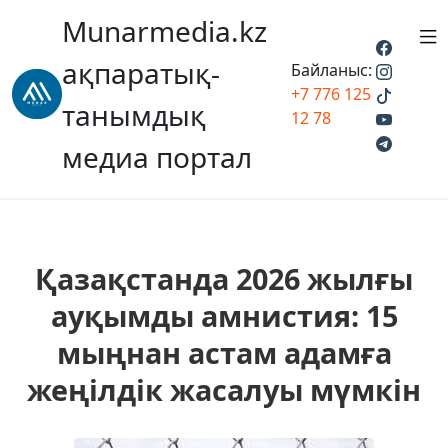
Munarmedia.kz
ақпаратық-
Байланыс:
+7 776 125
танымдық
12 78
медиа портал
Қазақстанда 2026 жылғы
ауқымды амнистия: 15
мыңнан астам адамға
жеңілдік жасалуы мүмкін