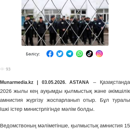
Бөлісу:
93
– Қазақстанд
Munarmedia.kz | 03.05.2026. ASTANA
2026 жылы кең ауқымды қылмыстық және әкімшілік
амнистия жүргізу жоспарланып отыр. Бұл туралы
Ішкі істер министрлігінде мәлім болды.
Ведомствоның мәліметінше, қылмыстық амнистия 15