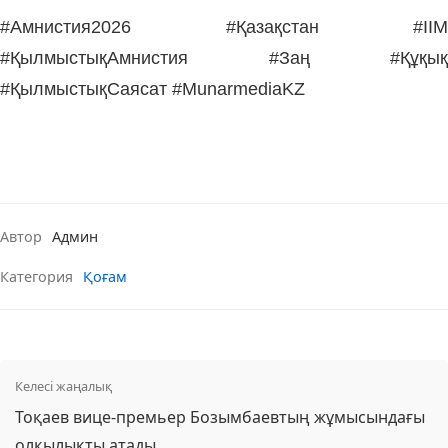
#Амнистия2026 #Қазақстан #ІІМ
#ҚылмыстықАмнистия #Заң #Құқық
#ҚылмыстықСаясат #MunarmediaKZ
Автор
Админ
Категория
Қоғам
Келесі жаңалық
Тоқаев вице-премьер Бозымбаевтың жұмысындағы
олқылықты атады