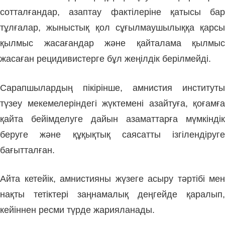
сотталғандар, азаптау фактілеріне қатысы бар
тұлғалар, жыныстық қол сұғылмаушылыққа қарсы
қылмыс жасағандар және қайталама қылмыс
жасаған рецидивистерге бұл жеңілдік берілмейді.
Сарапшылардың пікірінше, амнистия институты
түзеу мекемелеріндегі жүктемені азайтуға, қоғамға
қайта бейімделуге дайын азаматтарға мүмкіндік
беруге және құқықтық саясатты ізгілендіруге
бағытталған.
Айта кетейік, амнистияны жүзеге асыру тәртібі мен
нақты тетіктері заңнамалық деңгейде қаралып,
кейіннен ресми түрде жарияланады.