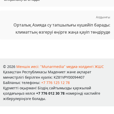
Алдынғы
Орталық Азияда су тапшылығы күшейіп барады:
климаттың өзгеруі өңірге жаңа қауіп төндіруде
© 2026
Меншік иесі: "Munarmedia" медиа-холдингі ЖШС
Қазақстан Республикасы Мәдениет және ақпарат
министрлігі берілген куәлік: KZ81VPY00094407
Байланыс телефоны:
+7 776 125 12 78
Құрметті оқырман! Біздің сайтымызды қаржылай
қолдағыңыз келсе
+7 776 012 30 78
номерінді каспийге
жіберулеріңізге болады.