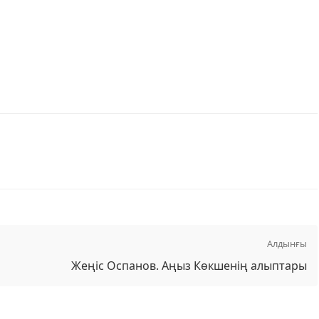
Алдынғы
Жеңіс Оспанов. Аңыз Көкшенің алыптары