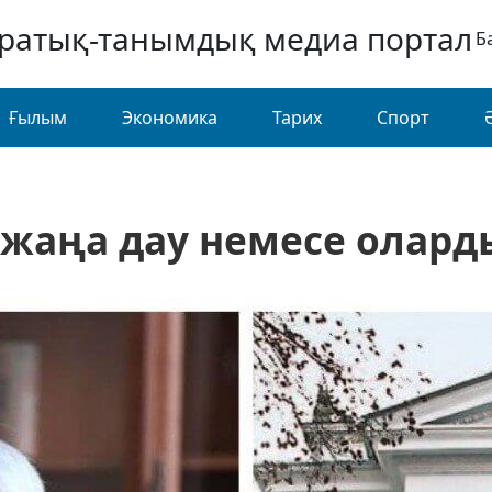
аратық-танымдық медиа портал
Б
Ғылым
Экономика
Тарих
Спорт
аңа дау немесе оларды