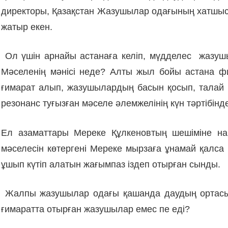
директоры, Қазақстан Жазушылар одағының хатшысы
жатыр екен.
Ол үшін арнайы астанаға келіп, мүдделес жазушыс
Мәселенің мәнісі неде? Алты жыл бойы астана фи
ғимарат алып, жазушылардың басын қосып, талай і
резонанс туғызған мәселе әлемжелінің күн тәртібінд
Ел азаматтары Мереке Құлкеновтың шешіміне нар
мәселесін көтергені Мереке мырзаға ұнамай қалса 
ұшып күтіп алатын жағымпаз іздеп отырған сынды.
Жалпы жазушылар одағы қашанда даудың ортасында
ғимаратта отырған жазушылар емес пе еді?