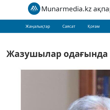
Munarmedia.kz ақп
Жаңалықтар
Саясат
Қоғам
Жазушылар одағында ж