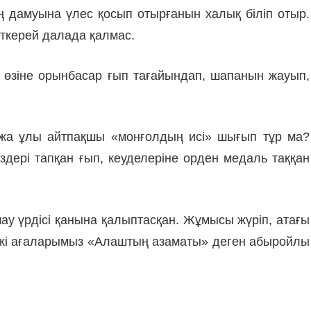
 дамуына үлес қосып отырғанын халық біліп отыр.
еткерей далада қалмас.
у өзіне орынбасар ғып тағайындап, шапанын жауып,
қожа ұлы айтпақшы «монғолдың исі» шығып тұр ма?
өздері тапқан ғып, кеуделеріне орден медаль таққан
ау үрдісі қанына қалыптасқан. Жұмысы жүріп, атағы
 әккі ағаларымыз «Алаштың азаматы» деген абыройлы