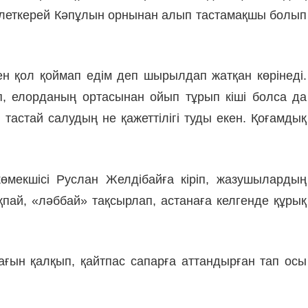
әулеткерей Кәпұлын орнынан алып тастамақшы болып
ен қол қоймап едім деп шырылдап жатқан көрінеді.
п, елорданың ортасынан ойып тұрып кіші болса да
астай салудың не қажеттілігі туды екен. Қоғамдық
өмекшісі Руслан Желдібайға кіріп, жазушылардың
қпай, «ләббай» тақсырлап, астанаға келгенде құрық
ғын қалқып, қайтпас сапарға аттандырған тап осы