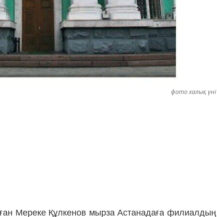
фото халық үні
рған Мереке Құлкенов мырза Астанадаға филиалдың