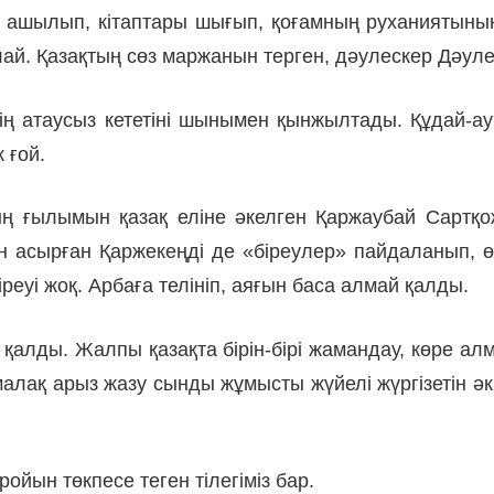
ашылып, кітаптары шығып, қоғамның руханиятының
лай. Қазақтың сөз маржанын терген, дәулескер Дәул
ің атаусыз кететіні шынымен қынжылтады. Құдай-а
 ғой.
 оның ғылымын қазақ еліне әкелген Қаржаубай Сарт
йін асырған Қаржекеңді де «біреулер» пайдаланып, 
іреуі жоқ. Арбаға телініп, аяғын баса алмай қалды.
қалды. Жалпы қазақта бірін-бірі жамандау, көре алм
омалақ арыз жазу сынды жұмысты жүйелі жүргізетін
ройын төкпесе теген тілегіміз бар.