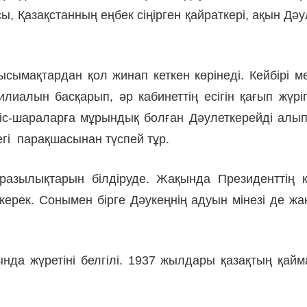
, Қазақстанның еңбек сіңірген қайраткері, ақын Д
ымақтардан қол жинап кеткен көрінеді. Кейбірі м
лиалын басқарып, әр кабинеттің есігін қағып жүрі
с-шараларға мұрындық болған Дәулеткерейді алып т
егі парақшасынан түспей тұр.
азылықтарын білдіруде. Жақында Президенттің к
керек. Сонымен бірге Дәукеңнің адуын мінезі де жа
 жүретіні белгілі. 1937 жылдары қазақтың қайма