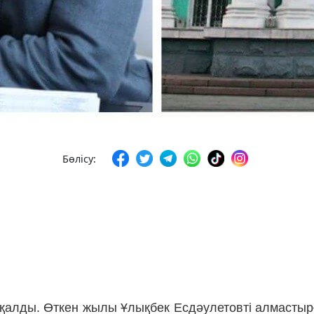
Бөлісу:
е қалды. Өткен жылы Ұлықбек Есдәулетовті алмасты