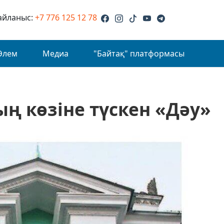
айланыс:
+7 776 125 12 78
Әлем
Медиа
"Байтақ" платформасы
ң көзіне түскен «Дәу»