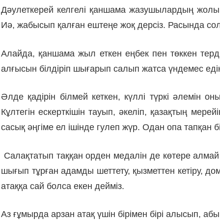
Дәулеткерей келгелі қаншама жазушылардың жолы 
Иә, жабысып қалған ештеңе жоқ дерсіз. Расында со
Алайда, қаншама жыл еткен еңбек пен төккен терд
алғысын білдіріп шығарып салып жатса үндемес едік
Әлде қадірін білмей кеткен, күллі түркі әлемін
Кұлтегін ескерткішін тауып, әкеліп, қазақтың мере
сасық әңгіме ел ішінде гулеп жүр. Одан опа тапқан б
Салақтатып таққан орден медалін де көтере алмай 
шығып тұрған адамды шеттету, қызметтен кетіру, д
атаққа сай болса екен дейміз.
Аз ғұмырда арзан атақ үшін бірімен бірі алысып, абы