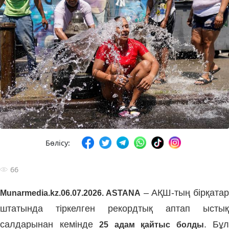
Бөлісу:
66
– АҚШ-тың бірқатар
Munarmedia.kz.
06.07.2026. ASTANA
штатында тіркелген рекордтық аптап ыстық
салдарынан кемінде
. Бұл
25 адам қайтыс болды