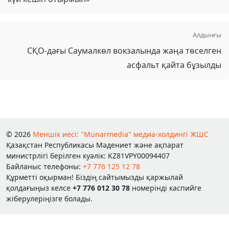
Алдынғы
СҚО-дағы Саумалкөл вокзалында жаңа төселген
асфальт қайта бұзылды
© 2026
Меншік иесі: "Munarmedia" медиа-холдингі ЖШС
Қазақстан Республикасы Мәдениет және ақпарат
министрлігі берілген куәлік: KZ81VPY00094407
Байланыс телефоны:
+7 776 125 12 78
Құрметті оқырман! Біздің сайтымызды қаржылай
қолдағыңыз келсе
+7 776 012 30 78
номерінді каспийге
жіберулеріңізге болады.