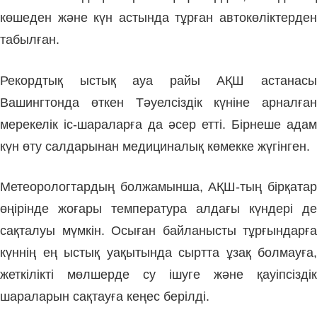
көшеден және күн астында тұрған автокөліктерден
табылған.
Рекордтық ыстық ауа райы АҚШ астанасы
Вашингтонда өткен Тәуелсіздік күніне арналған
мерекелік іс-шараларға да әсер етті. Бірнеше адам
күн өту салдарынан медициналық көмекке жүгінген.
Метеорологтардың болжамынша, АҚШ-тың бірқатар
өңірінде жоғары температура алдағы күндері де
сақталуы мүмкін. Осыған байланысты тұрғындарға
күннің ең ыстық уақытында сыртта ұзақ болмауға,
жеткілікті мөлшерде су ішуге және қауіпсіздік
шараларын сақтауға кеңес берілді.