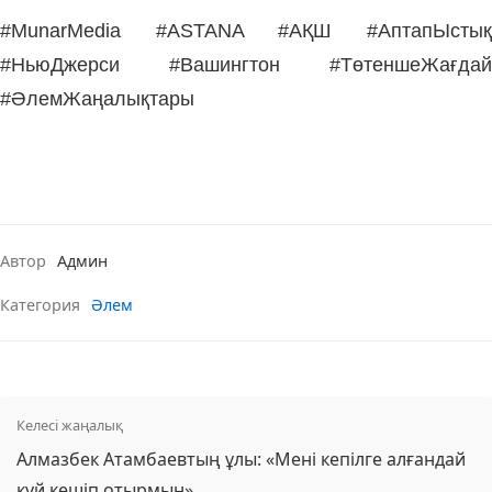
#MunarMedia #ASTANA #АҚШ #АптапЫстық
#НьюДжерси #Вашингтон #ТөтеншеЖағдай
#ӘлемЖаңалықтары
Автор
Админ
Категория
Әлем
Келесі жаңалық
Алмазбек Атамбаевтың ұлы: «Мені кепілге алғандай
күй кешіп отырмын»