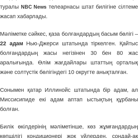
туралы
телеарнасы штат билігіне сілтем
NBC News
жасап хабарлады.
Мәліметке сәйкес, қаза болғандардың басым бөлігі –
22 адам
Нью-Джерси штатында тіркелген. Қайты
болғандардың жасы негізінен 30 бен 80 жас
аралығында. Өлім жағдайлары штаттың орталық
және солтүстік бөлігіндегі 10 округте анықталған.
Сонымен қатар Иллинойс штатында бір адам, ал
Миссисипиде екі адам аптап ыстықтың құрбаны
болған.
Билік өкілдерінің мәліметінше, көз жұмғандардың
көпшілігі кондиционері жоқ үйлерден, сондай-ақ