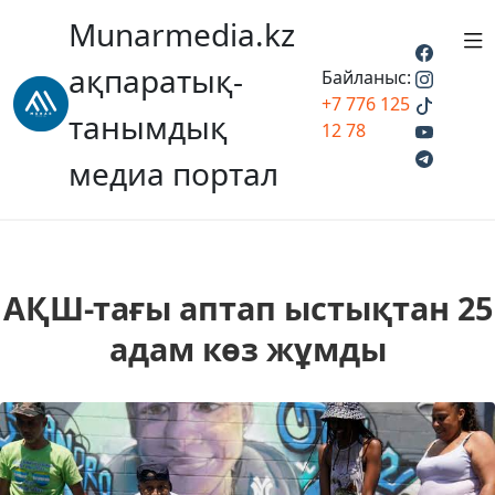
Munarmedia.kz
ақпаратық-
Байланыс:
+7 776 125
танымдық
12 78
медиа портал
АҚШ-тағы аптап ыстықтан 25
адам көз жұмды