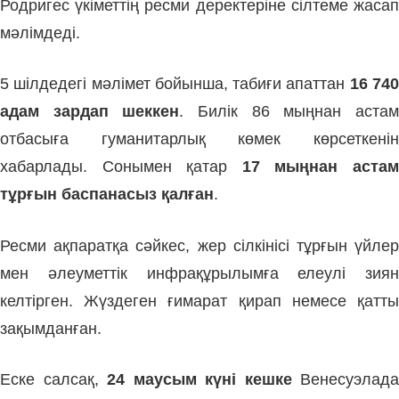
Родригес үкіметтің ресми деректеріне сілтеме жасап
мәлімдеді.
5 шілдедегі мәлімет бойынша, табиғи апаттан
16 74
адам зардап шеккен
. Билік 86 мыңнан аста
отбасыға гуманитарлық көмек көрсеткенін
хабарлады. Сонымен қатар
17 мыңнан аста
тұрғын баспанасыз қалған
.
Ресми ақпаратқа сәйкес, жер сілкінісі тұрғын үйлер
мен әлеуметтік инфрақұрылымға елеулі зиян
келтірген. Жүздеген ғимарат қирап немесе қатты
зақымданған.
Еске салсақ,
24 маусым күні кешке
Венесуэлада