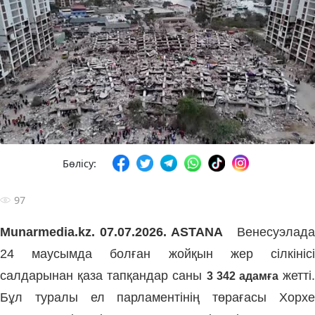
Бөлісу:
97
Munarmedia.kz.
07.07.2026. ASTANA
Венесуэлад
24 маусымда болған жойқын жер сілкінісі
салдарынан қаза тапқандар саны
жетті
3 342 адамға
Бұл туралы ел парламентінің төрағасы Хорхе