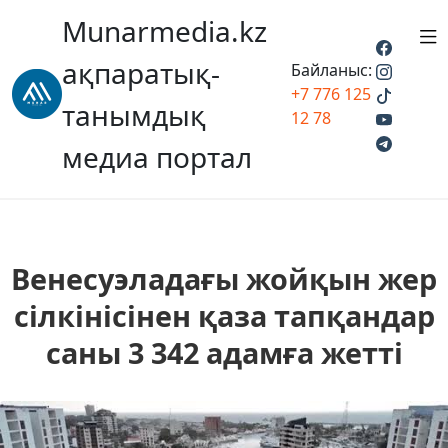
Munarmedia.kz
ақпаратық-
Байланыс:
+7 776 125
танымдық
12 78
медиа портал
Венесуэладағы жойқын жер
сілкінісінен қаза тапқандар
саны 3 342 адамға жетті