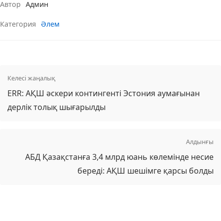
Автор
Админ
Категория
Әлем
Келесі жаңалық
ERR: АҚШ әскери контингенті Эстония аумағынан
дерлік толық шығарылды
Алдынғы
АБД Қазақстанға 3,4 млрд юань көлемінде несие
береді: АҚШ шешімге қарсы болды