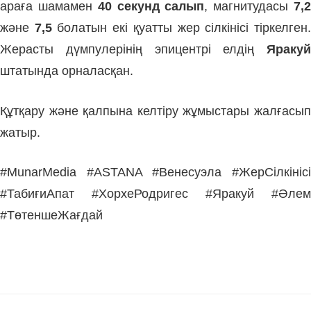
араға шамамен
40 секунд салып
, магнитудасы
7,
және
7,5
болатын екі қуатты жер сілкінісі тіркелген
Жерасты дүмпулерінің эпицентрі елдің
Яракуй
штатында орналасқан.
Құтқару және қалпына келтіру жұмыстары жалғасып
жатыр.
#MunarMedia #ASTANA #Венесуэла #ЖерСілкінісі
#ТабиғиАпат #ХорхеРодригес #Яракуй #Әлем
#ТөтеншеЖағдай