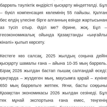
баррель тәуліктік өндірісті қысқарту міндеттелді. Бұл
– бүкіл компенсация көлемінің 55 пайызы. Қалған
бес елдің үлесіне бірге алғанның өзінде жартысынан
аз түсіп отыр. Әділ ме? Әрине, жоқ. Бұл –
геоэкономикалық ойында Қазақстанды «ыңғайлы
кінәлі» қылып көрсету.
Кестеге көз салсақ, 2025 жылдың соңына дейін
қысқарту шамалы ғана – айына 10-35 мың баррель.
Бірақ 2026 жылдан бастап пышақ салғандай өседі:
қаңтарда – жүздеген мың, маусымға қарай – күніне
650 мың баррельге жетпек. Яғни, басты соққыны
Қазақстан экономикасы 2026 жылдан сезінеді. Бұл
тек мұнай экспортына ғана емес, теңгенің