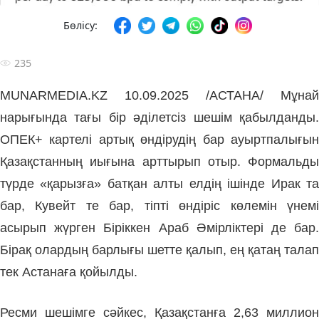
Бөлісу:
235
MUNARMEDIA.KZ 10.09.2025 /АСТАНА/
Мұнай
нарығында тағы бір әділетсіз шешім қабылданды.
ОПЕК+ картелі артық өндірудің бар ауыртпалығын
Қазақстанның иығына арттырып отыр. Формальды
түрде «қарызға» батқан алты елдің ішінде Ирак та
бар, Кувейт те бар, тіпті өндіріс көлемін үнемі
асырып жүрген Біріккен Араб Әмірліктері де бар.
Бірақ олардың барлығы шетте қалып, ең қатаң талап
тек Астанаға қойылды.
Ресми шешімге сәйкес, Қазақстанға 2,63 миллион