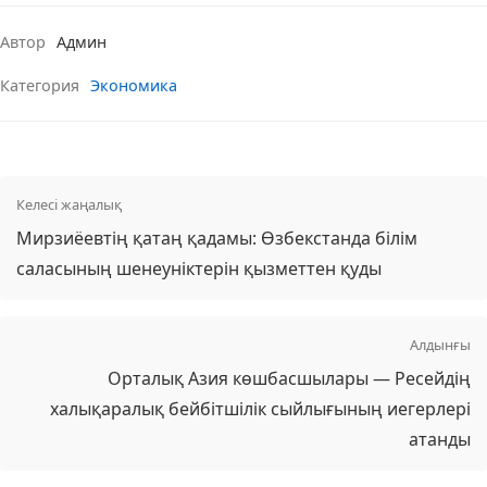
Автор
Админ
Категория
Экономика
Келесі жаңалық
Мирзиёевтің қатаң қадамы: Өзбекстанда білім
саласының шенеуніктерін қызметтен қуды
Алдынғы
Орталық Азия көшбасшылары — Ресейдің
халықаралық бейбітшілік сыйлығының иегерлері
атанды