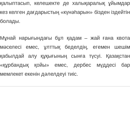
қалыптасып, келешекте де халықаралық ұйымдар
кез келген дағдарыстың «күнәһарын» бізден іздейтін
болады.
Мұнай нарығындағы бұл қадам – жай ғана квота
мәселесі емес, ұлттық беделдің, егемен шешім
қабылдай алу құқығының сынға түсуі. Қазақстан
«құрбандық қойы» емес, дербес мүддесі бар
мемлекет екенін дәлелдеуі тиіс.