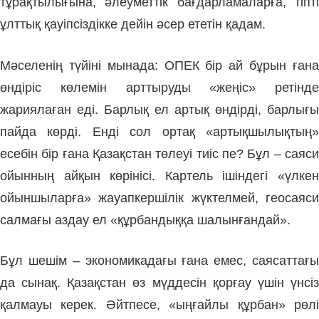
тұрақтылығына, әлеуметтік бағдарламаларға, тіпті
ұлттық қауіпсіздікке дейін әсер ететін қадам.
Мәселенің түйіні мынада: ОПЕК бір ай бұрын ғана
өндіріс көлемін арттыруды «жеңіс» ретінде
жариялаған еді. Барлық ел артық өндірді, барлығы
пайда көрді. Енді сол ортақ «артықшылықтың»
есебін бір ғана Қазақстан төлеуі тиіс пе? Бұл – саяси
ойынның айқын көрінісі. Картель ішіндегі «үлкен
ойыншыларға» жауапкершілік жүктелмей, геосаяси
салмағы аздау ел «құрбандыққа шалынғандай».
Бұл шешім – экономикадағы ғана емес, саясаттағы
да сынақ. Қазақстан өз мүддесін қорғау үшін үнсіз
қалмауы керек. Әйтпесе, «ыңғайлы құрбан» рөлі