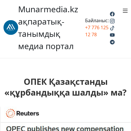
Munarmedia.kz
ақпаратық-
Байланыс:
+7 776 125
танымдық
12 78
медиа портал
ОПЕК Қазақстанды
«құрбандыққа шалды» ма?