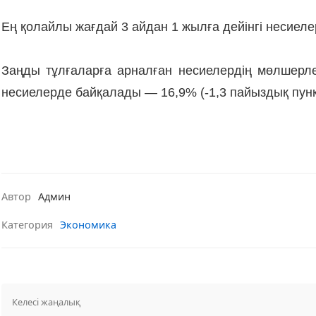
Ең қолайлы жағдай 3 айдан 1 жылға дейінгі несиелер
Заңды тұлғаларға арналған несиелердің мөлшерле
несиелерде байқалады — 16,9% (-1,3 пайыздық пунк
Автор
Админ
Категория
Экономика
Келесі жаңалық