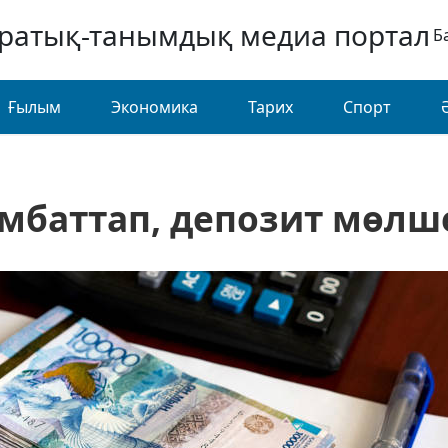
аратық-танымдық медиа портал
Б
Ғылым
Экономика
Тарих
Спорт
мбаттап, депозит мөлше