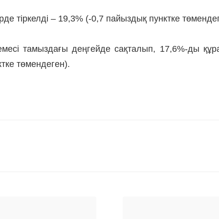
де тіркелді – 19,3% (-0,7 пайыздық пунктке төмендег
месі тамыздағы деңгейде сақталып, 17,6%-ды құр
тке төмендеген).