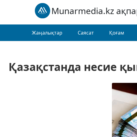
Munarmedia.kz ақп
Жаңалықтар
Саясат
Қоғам
Қазақстанда несие қы