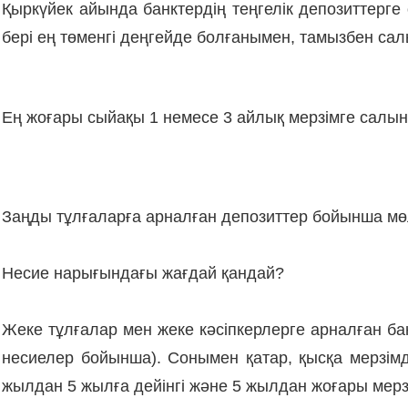
Қыркүйек айында банктердің теңгелік депозиттерг
бері ең төменгі деңгейде болғанымен, тамызбен сал
Ең жоғары сыйақы 1 немесе 3 айлық мерзімге салын
Заңды тұлғаларға арналған депозиттер бойынша мөл
Несие нарығындағы жағдай қандай?
Жеке тұлғалар мен жеке кәсіпкерлерге арналған ба
несиелер бойынша). Сонымен қатар, қысқа мерзімд
жылдан 5 жылға дейінгі және 5 жылдан жоғары мерз