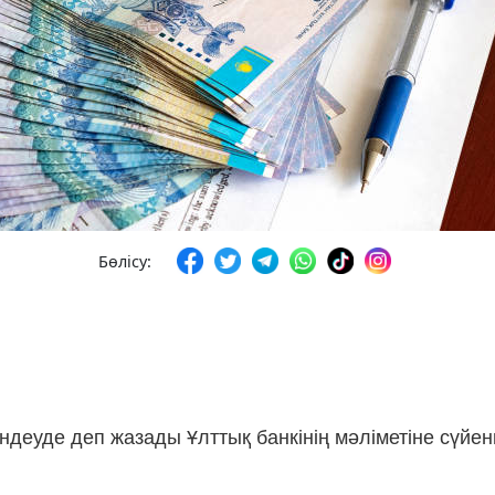
Бөлісу:
деуде деп жазады Ұлттық банкінің мәліметіне сүйе