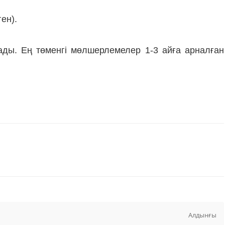
ен).
ады. Ең төменгі мөлшерлемелер 1-3 айға арналған
Алдынғы