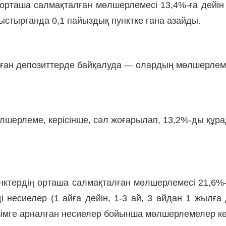
е орташа салмақталған мөлшерлемесі 13,4%-ға дейін
ыстырғанда 0,1 пайыздық пунктке ғана азайды.
ған депозиттерде байқалуда — олардың мөлшерлемес
шерлеме, керісінше, сәл жоғарылап, 13,2%-ды құрад
нктердің орташа салмақталған мөлшерлемесі 21,6%-ғ
і несиелер (1 айға дейін, 1-3 ай, 3 айдан 1 жылға
імге арналған несиелер бойынша мөлшерлемелер кер