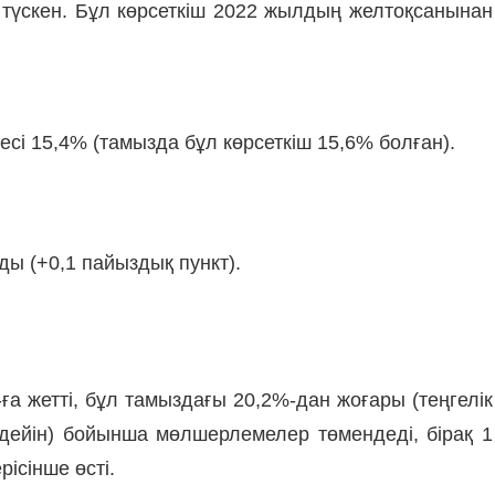
 түскен. Бұл көрсеткіш 2022 жылдың желтоқсанынан
і 15,4% (тамызда бұл көрсеткіш 15,6% болған).
ы (+0,1 пайыздық пункт).
а жетті, бұл тамыздағы 20,2%-дан жоғары (теңгелік
 дейін) бойынша мөлшерлемелер төмендеді, бірақ 1
ісінше өсті.