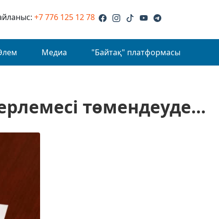
айланыс:
+7 776 125 12 78
Әлем
Медиа
"Байтақ" платформасы
рлемесі төмендеуде...