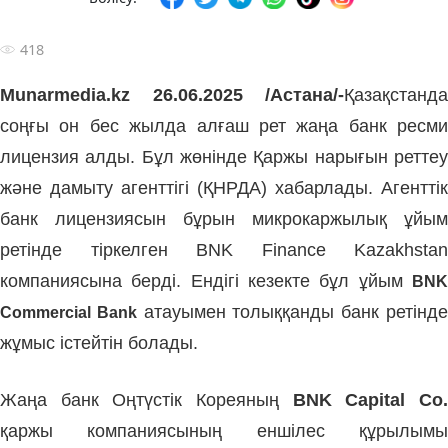
418
Munarmedia.kz 26.06.2025 /Астана/-
Қазақстанда
соңғы он бес жылда алғаш рет жаңа банк ресми
лицензия алды. Бұл жөнінде Қаржы нарығын реттеу
және дамыту агенттігі (ҚНРДА) хабарлады. Агенттік
банк лицензиясын бұрын микрокаржылық ұйым
ретінде тіркелген BNK Finance Kazakhstan
компаниясына берді. Ендігі кезекте бұл ұйым
BNK
атауымен толыққанды банк ретінд
Commercial Bank
жұмыс істейтін болады.
Жаңа банк Оңтүстік Кореяның
BNK Capital Co
қаржы компаниясының еншілес құрылымы