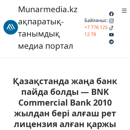
Munarmedia.kz
ақпаратық-
Байланыс:
+7 776 125
танымдық
12 78
медиа портал
Қазақстанда жаңа банк
пайда болды — BNK
Commercial Bank 2010
жылдан бері алғаш рет
лицензия алған қаржы