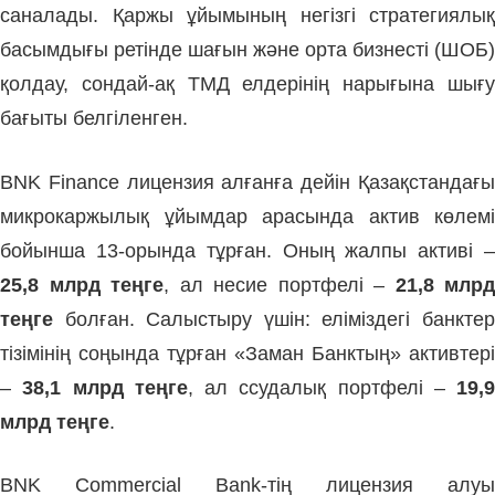
саналады. Қаржы ұйымының негізгі стратегиялық
басымдығы ретінде шағын және орта бизнесті (ШОБ)
қолдау, сондай-ақ ТМД елдерінің нарығына шығу
бағыты белгіленген.
BNK Finance лицензия алғанға дейін Қазақстандағы
микрокаржылық ұйымдар арасында актив көлемі
бойынша 13-орында тұрған. Оның жалпы активі –
25,8 млрд теңге
, ал несие портфелі –
21,8 млрд
теңге
болған. Салыстыру үшін: еліміздегі банктер
тізімінің соңында тұрған «Заман Банктың» активтері
–
38,1 млрд теңге
, ал ссудалық портфелі –
19,9
млрд теңге
.
BNK Commercial Bank-тің лицензия алуы