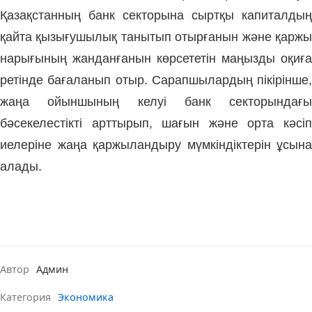
Қазақстанның банк секторына сыртқы капиталдың
қайта қызығушылық танытып отырғанын және қаржы
нарығының жанданғанын көрсететін маңызды оқиға
ретінде бағаланып отыр. Сарапшылардың пікірінше,
жаңа ойыншының келуі банк секторындағы
бәсекелестікті арттырып, шағын және орта кәсіп
иелеріне жаңа қаржыландыру мүмкіндіктерін ұсына
алады.
Автор
Админ
Категория
Экономика