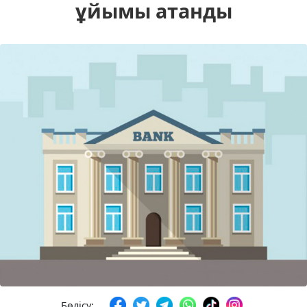
ұйымы атанды
Бөлісу: