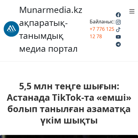
Munarmedia.kz
ақпаратық-
Байланыс:
+7 776 125
танымдық
12 78
медиа портал
5,5 млн теңге шығын:
Астанада TikTok-та «емші»
болып танылған азаматқа
үкім шықты