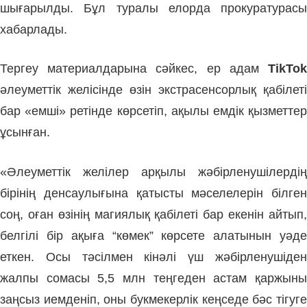
шығарылды. Бұл туралы елорда прокуратурасы
хабарлады.
Тергеу материалдарына сәйкес, ер адам
TikTok
әлеуметтік желісінде өзін экстрасенсорлық қабілеті
бар «емші» ретінде көрсетіп, ақылы емдік қызметтер
ұсынған.
«Әлеуметтік желілер арқылы жәбірленушілердің
бірінің денсаулығына қатысты мәселелерін білген
соң, оған өзінің магиялық қабілеті бар екенін айтып,
белгілі бір ақыға “көмек” көрсете алатынын уәде
еткен. Осы тәсілмен кінәлі үш жәбірленушіден
жалпы сомасы 5,5 млн теңгеден астам қаржыны
заңсыз иемденіп, оны букмекерлік кеңседе бәс тігуге