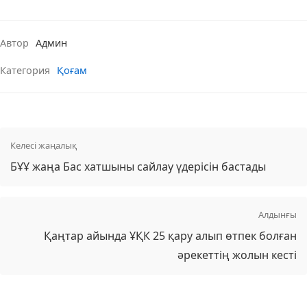
Автор
Админ
Категория
Қоғам
Келесі жаңалық
БҰҰ жаңа Бас хатшыны сайлау үдерісін бастады
Алдынғы
Қаңтар айында ҰҚК 25 қару алып өтпек болған
әрекеттің жолын кесті