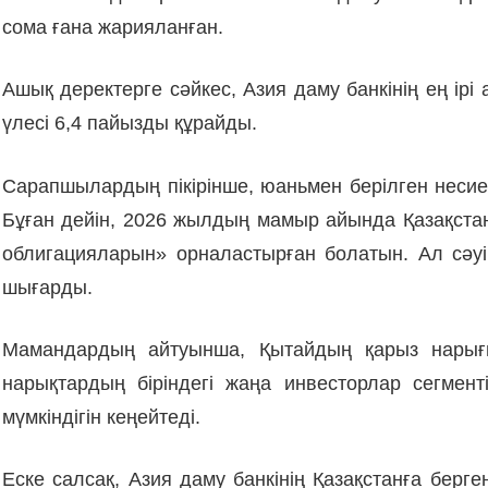
сома ғана жарияланған.
Ашық деректерге сәйкес, Азия даму банкінің ең ір
үлесі 6,4 пайызды құрайды.
Сарапшылардың пікірінше, юаньмен берілген несие
Бұған дейін, 2026 жылдың мамыр айында Қазақста
облигацияларын» орналастырған болатын. Ал сә
шығарды.
Мамандардың айтуынша, Қытайдың қарыз нарығы
нарықтардың біріндегі жаңа инвесторлар сегме
мүмкіндігін кеңейтеді.
Еске салсақ, Азия даму банкінің Қазақстанға бер