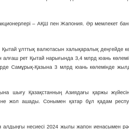
і акционерлері – АҚШ пен Жапония. Әр мемлекет ба
 Қытай ұлттық валютасын халықаралық деңгейде кең
н алғаш рет Қытай нарығында 3,4 млрд юань көле
уірде Самұрық-Қазына 3 млрд юань көлемінде жыл
на шығу Қазақстанның Азиядағы қаржы жүйесінд
нтіне жол ашады. Сонымен қатар бұл қадам респу
ген алдыңғы несиесі 2024 жылы жапон иенасымен р