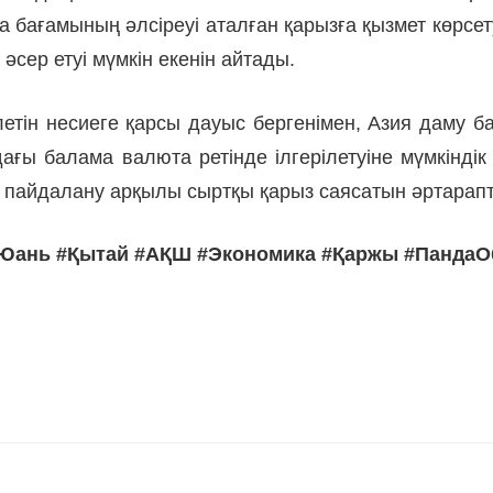
а бағамының әлсіреуі аталған қарызға қызмет көрсе
әсер етуі мүмкін екенін айтады.
н несиеге қарсы дауыс бергенімен, Азия даму банк
ы балама валюта ретінде ілгерілетуіне мүмкіндік 
ы пайдалану арқылы сыртқы қарыз саясатын әртара
 #Юань #Қытай #АҚШ #Экономика #Қаржы #Панда