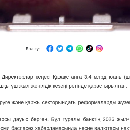
Бөлісу:
 Директорлар кеңесі Қазақстанға 3,4 млрд юань 
шқы үш жыл жеңілдік кезеңі ретінде қарастырылған.
діруге және қаржы секторындағы реформаларды жүзе
рсы дауыс берген. Бұл туралы банктің 2026 жыл
 ресми баспасөз хабарламасында несие валютасы н