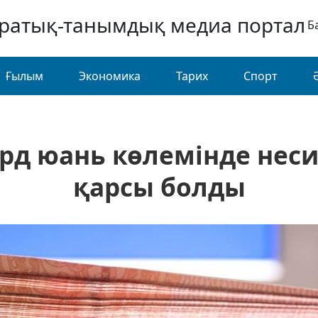
аратық-танымдық медиа портал
Б
Ғылым
Экономика
Тарих
Спорт
лрд юань көлемінде нес
қарсы болды