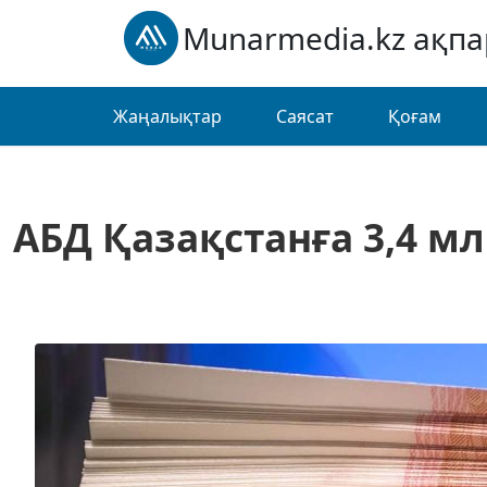
Munarmedia.kz ақп
Жаңалықтар
Саясат
Қоғам
АБД Қазақстанға 3,4 м