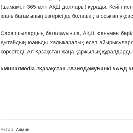
(шамамен 365 млн АҚШ доллары) құрады. Кейін иен
юань бағамының өзгерісі де болашақта осыған ұқсас 
Сарапшылардың бағалауынша, АҚШ юаньмен берілеті
Қытайдың юаньды халықаралық есеп айырысулардағ
көрсетеді. Ал Қазақстан жаңа қаржылық құралдард
#MunarMedia #Қазақстан #АзияДамуБанкі #АБД
Автор
Админ