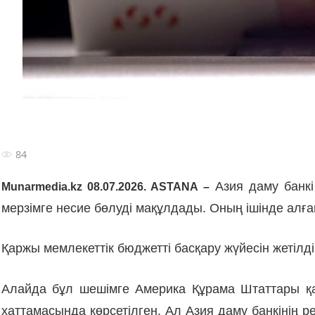
84
Азия даму банкі
Munarmedia.kz 08.07.2026. ASTANA –
мерзімге несие бөлуді мақұлдады. Оның ішінде алға
Қаржы мемлекеттік бюджетті басқару жүйесін жетіл
Алайда бұл шешімге Америка Құрама Штаттары қа
хаттамасында көрсетілген. Ал Азия даму банкінің