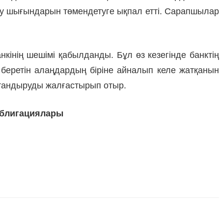
ту шығындарын төмендетуге ықпал етті. Сарапшылар
інің шешімі қабылданды. Бұл өз кезегінде банктің
беретін алаңдардың біріне айналып келе жатқанын
птандыруды жалғастырып отыр.
Облигациялары