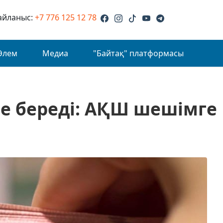
айланыс:
+7 776 125 12 78
Әлем
Медиа
"Байтақ" платформасы
ие береді: АҚШ шешімге