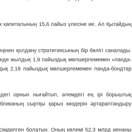
нк капиталының 15,6 пайыз үлесіне ие. Ал Қытайдың
інен қолдану стратегиясының бір бөлігі саналады.
мінде жылдық 1,9 пайыздық мөлшерлемемен «панда-
дық 2,18 пайыздық мөлшерлемемен панда-бондтар
егі орнын нығайтып, әлемдегі ең ірі борыштық
бликаның сыртқы қарыз көздерін әртараптандыру
әсімделген болатын. Оның көлемі 52,3 млрд иенаны