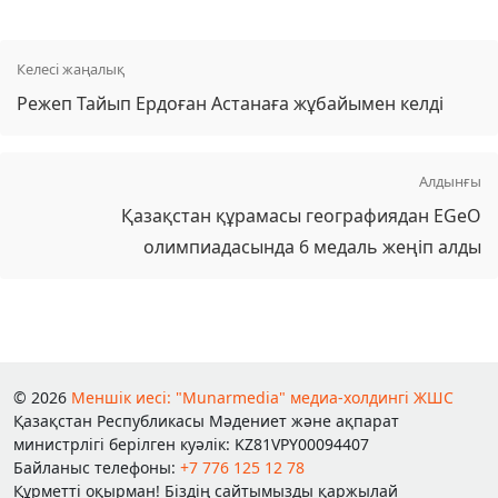
Келесі жаңалық
Режеп Тайып Ердоған Астанаға жұбайымен келді
Алдынғы
Қазақстан құрамасы географиядан EGeO
олимпиадасында 6 медаль жеңіп алды
© 2026
Меншік иесі: "Munarmedia" медиа-холдингі ЖШС
Қазақстан Республикасы Мәдениет және ақпарат
министрлігі берілген куәлік: KZ81VPY00094407
Байланыс телефоны:
+7 776 125 12 78
Құрметті оқырман! Біздің сайтымызды қаржылай