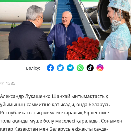
Бөлісу:
1385
Александр Лукашенко Шанхай ынтымақтастық
ұйымының саммитіне қатысады, онда Беларусь
Республикасының мемлекетаралық бірлестікке
толыққанды мүше болу мәселесі қаралады. Сонымен
қатар Қазақстан мен Беларусь екіжақты сауда-