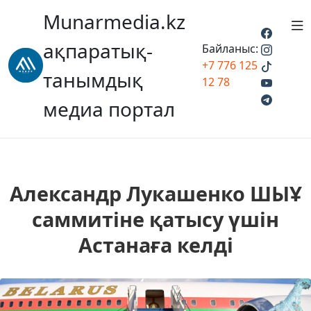
Munarmedia.kz
ақпаратық-
Байланыс:
+7 776 125
танымдық
12 78
медиа портал
Александр Лукашенко ШЫҰ
саммитіне қатысу үшін
Астанаға келді