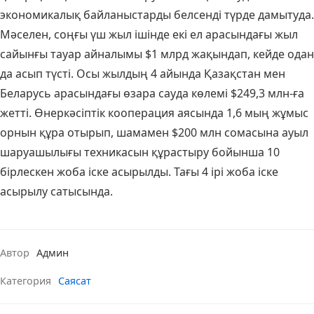
экономикалық байланыстарды белсенді түрде дамытуда.
Мәселен, соңғы үш жыл ішінде екі ел арасындағы жыл
сайынғы тауар айналымы $1 млрд жақындап, кейде одан
да асып түсті. Осы жылдың 4 айында Қазақстан мен
Беларусь арасындағы өзара сауда көлемі $249,3 млн-ға
жетті. Өнеркәсіптік кооперация аясында 1,6 мың жұмыс
орнын құра отырып, шамамен $200 млн сомасына ауыл
шаруашылығы техникасын құрастыру бойынша 10
бірлескен жоба іске асырылды. Тағы 4 ірі жоба іске
асырылу сатысында.
Автор
Админ
Категория
Саясат