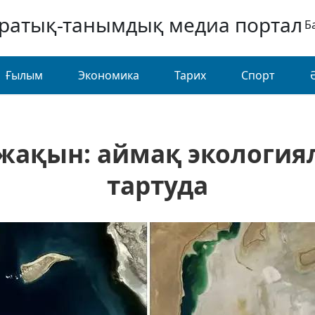
аратық-танымдық медиа портал
Б
Ғылым
Экономика
Тарих
Спорт
 жақын: аймақ экологи
тартуда