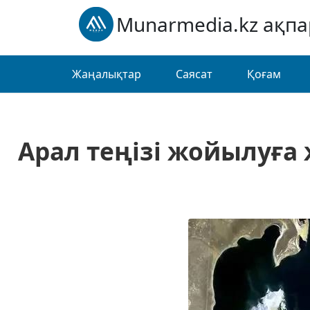
Munarmedia.kz ақп
Жаңалықтар
Саясат
Қоғам
Арал теңізі жойылуға