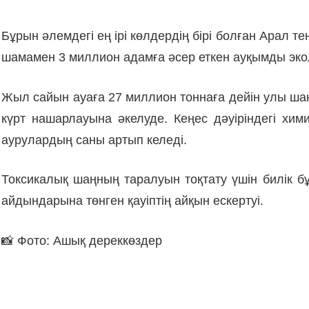
Бұрын әлемдегі ең ірі көлдердің бірі болған Арал 
шамамен 3 миллион адамға әсер еткен ауқымды эк
Жыл сайын ауаға 27 миллион тоннаға дейін улы ша
күрт нашарлауына әкелуде. Кеңес дәуіріндегі х
аурулардың саны артып келеді.
Токсикалық шаңның таралуын тоқтату үшін билік бұ
айдындарына төнген қауіптің айқын ескертуі.
📸 Фото: Ашық дереккөздер