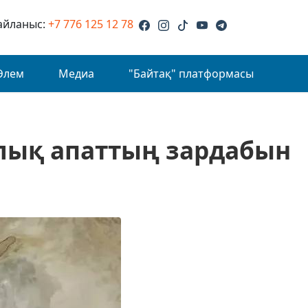
айланыс:
+7 776 125 12 78
Әлем
Медиа
"Байтақ" платформасы
ялық апаттың зардабын