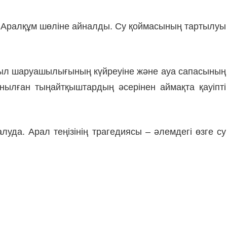
іп, Аралқұм шөліне айналды. Су қоймасының тартылуы
ауыл шаруашылығының күйреуіне және ауа сапасының
ылған тыңайтқыштардың әсерінен аймақта қауіпті
уда. Арал теңізінің трагедиясы – әлемдегі өзге су