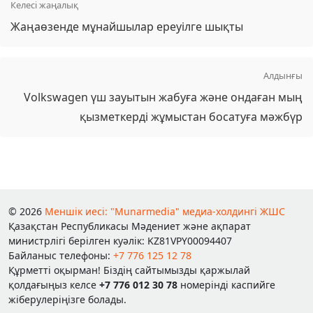
Келесі жаңалық
Жаңаөзенде мұнайшылар ереуілге шықты
Алдынғы
Volkswagen үш зауытын жабуға және ондаған мың
қызметкерді жұмыстан босатуға мәжбүр
© 2026
Меншік иесі: "Munarmedia" медиа-холдингі ЖШС
Қазақстан Республикасы Мәдениет және ақпарат
министрлігі берілген куәлік: KZ81VPY00094407
Байланыс телефоны:
+7 776 125 12 78
Құрметті оқырман! Біздің сайтымызды қаржылай
қолдағыңыз келсе
+7 776 012 30 78
номерінді каспийге
жіберулеріңізге болады.