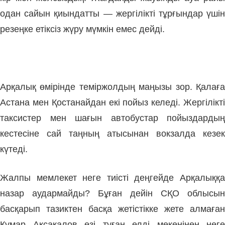
одан сайын қиындатты — жергілікті тұрғындар үшін
резеңке етіксіз жүру мүмкін емес дейді.
Арқалық өмірінде теміржолдың маңызы зор. Қалаға
Астана мен Қостанайдан екі пойыз келеді. Жергілікті
таксистер мен шағын автобустар пойыздардың
кестесіне сай таңның атысынан вокзалда кезек
күтеді.
Жалпы мемлекет неге тиісті деңгейде Арқалыққа
назар аудармайды? Бұған дейін СҚО облысын
басқарып тазиктен басқа жетістікке жете алмаған
Құмар Ақсақалов өзі туған елді мекенінен неге