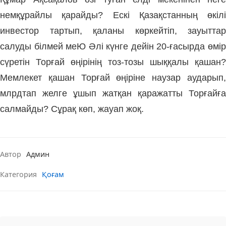
немқұрайлы қарайды? Ескі Қазақстанның өкілі
инвестор тартып, қаланы көркейтіп, зауыттар
салуды білмей меЮ Әлі күнге дейін 20-ғасырда өмір
сүретін Торғай өңірінің тоз-тозы шыққалы қашан?
Мемлекет қашан Торғай өңіріне наузар аударып,
млрдтап желге ұшып жатқан қаражатты Торғайға
салмайды? Сұрақ көп, жауап жоқ.
Автор
Админ
Категория
Қоғам