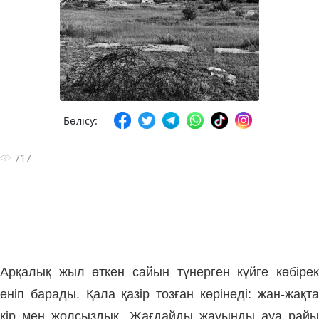
Бөлісу:
717
Арқалық жыл өткен сайын түнерген күйге көбірек
еніп барады. Қала қазір тозған көрінеді: жан-жақта
кір мен жолсыздық. Жағдайды жауынды ауа райы