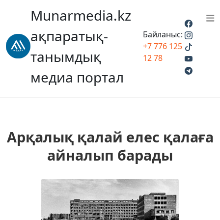
Munarmedia.kz
ақпаратық-
Байланыс:
+7 776 125
танымдық
12 78
медиа портал
Арқалық қалай елес қалаға
айналып барады