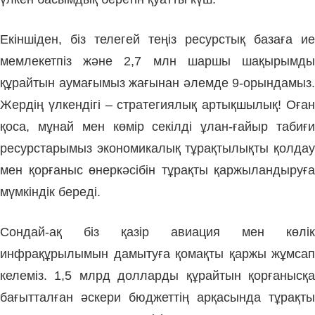
Екіншіден, біз телегей теңіз ре­сурстық базаға ие
мем­лекет­піз және 2,7 млн шаршы ша­қырымды
құрайтын аумағымыз жағынан әлемде 9-орындамыз.
Жердің үлкендігі – стратегиялық артықшы­лық! Оған
қоса, мұнай мен көмір секілді ұлан-­ғайыр табиғи
ресурстарымыз эко­но­микалық тұрақтылықты қолдау
мен қор­ғаныс өнеркәсібін тұрақ­ты қар­жыландыруға
мүмкіндік береді.
Сондай-ақ біз қазір авиация мен көлік
инфрақұрылымын да­мытуға қомақты қаржы жұм­сап
келеміз. 1,5 млрд доллар­ды құрайтын қорғанысқа
бағыт­талған әскери бюджеттің арқа­сын­да тұрақты