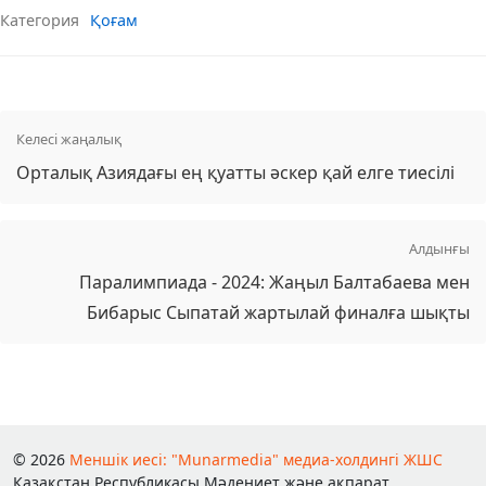
Категория
Қоғам
Келесі жаңалық
Орталық Азиядағы ең қуатты әскер қай елге тиесілі
Алдынғы
Паралимпиада - 2024: Жаңыл Балтабаева мен
Бибарыс Сыпатай жартылай финалға шықты
© 2026
Меншік иесі: "Munarmedia" медиа-холдингі ЖШС
Қазақстан Республикасы Мәдениет және ақпарат