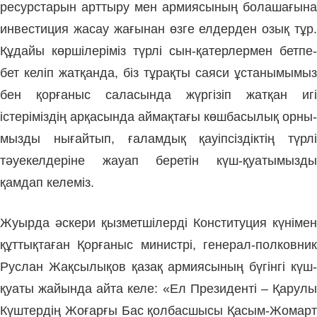
ре­сурстарын арттыру мен армиясының болашағына
инвестиция жасау жағынан өзге ел­дерден озық тұр.
Құдайы көр­шілеріміз түрлі сын-қатерлермен бетпе-
бет келіп жатқанда, біз тұрақты саяси ұста­нымымыз
бен қорғаныс саласында жүр­гізіп жатқан игі
істеріміздің арқа­сын­да аймақтағы көшбасылық орны­
мыз­ды нығайтып, ғаламдық қауіп­сіз­дік­тің түрлі
тәуекелдеріне жауап бере­тін күш-қуатымызды
қамдап келеміз.
Жуырда әскери қызметшілер­ді Конституция күнімен
құттықта­ған Қор­ғаныс министрі, генерал-полковник
Руслан Жақсылықов қазақ армиясының бүгінгі күш-
қуаты жайында айта келе: «Ел Президенті – Қарулы
Күштердің Жоғарғы Бас қолбасшысы Қасым-Жомарт