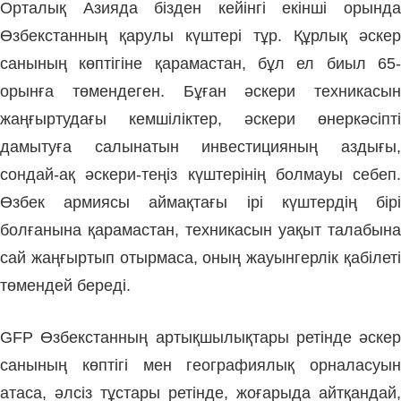
Орталық Азияда бізден кейін­гі екін­ші орында
Өзбекстан­ның қарулы күш­тері тұр. Құр­лық әскер
санының көп­тігіне қа­рамастан, бұл ел биыл 65-
орынға төмендеген. Бұған әскери техни­касын
жаңғыртудағы кемшіліктер, әскери өнеркәсіпті
дамытуға салынатын инвестицияның аз­дығы,
сондай-ақ әскери-теңіз күштерінің болмауы себеп.
Өзбек армиясы аймақтағы ірі күштердің бірі
болғанына қарамастан, техникасын уақыт талабына
сай жаңғыртып отырмаса, оның жауынгерлік қабілеті
төмендей береді.
GFP Өзбекстанның артық­шылық­та­ры ретінде әскер
са­ны­ның көптігі мен географиялық орналасуын
атаса, әлсіз тұстары ретінде, жоғарыда айтқан­дай,