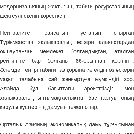
модернизацияның жоқтығын, табиғи ресурстарының
шектеулі еке­нін көрсеткен.
Нейтралитет саясатын ұс­та­нып отыр­ған
Түрікменстан халықаралық әс­кери альянс­тар­дан
оқшауланған мемлекет болғандықтан, аталған
рейтингте бар болғаны 86-орыннан көрініпті.
Әлемдегі ең ірі табиғи газ қорына ие елдің өз әскерін
уақыт талабына сай жаңғыртуға мүмкіндігі зор.
Алайда бұл бағыттағы әрекетсіздігі мен
халықаралық ынтымақтастықтан бас тартуы оның
қарулы күштерінің дамуын тежеп отыр.
Орталық Азияның экономика­лық даму тұрғысынан
соңғы 4 және 5-орындарда тұрған Қырғызстан мен