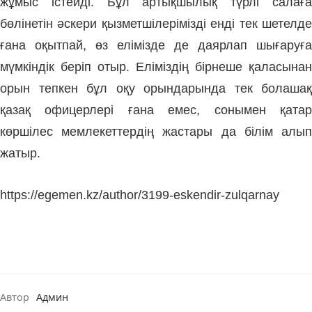
жұмыс істейді. Бұл артықшылық түрлі салаға
бөлінетін әс­кери қызметшілерімізді енді тек шетел­де
ғана оқытпай, өз елімізде де даярлап шығаруға
мүмкіндік беріп отыр. Елі­міздің бірнеше қаласынан
орын тепкен бұл оқу орындарында тек болашақ
қазақ офи­церлері ғана емес, сонымен қатар
көршілес мемлекеттердің жастары да білім алып
жатыр.
https://egemen.kz/author/3199-eskendir-zulqarnay
Автор
Админ