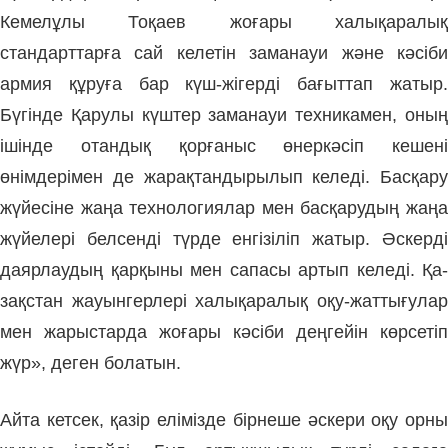
Кемелұлы Тоқаев жоғары халықаралық
стандарттарға сай келетін заманауи және кәсіби
армия құруға бар күш-жігерді бағыттап жатыр.
Бүгінде Қарулы күштер заманауи техникамен, оның
ішінде отандық қорғаныс өнеркәсіп кешені
өнімдерімен де жарақтандырылып келеді. Басқару
жүйесіне жаңа технологиялар мен басқарудың жаңа
жүйелері белсенді түрде енгізіліп жатыр. Әскерді
даярлаудың қар­қыны мен сапасы артып келеді. Қа­
зақстан жауынгер­лері халық­аралық оқу-жаттығулар
мен жа­рыс­тарда жоғары кәсіби деңгейін көрсетіп
жүр», деген болатын.
Айта кетсек, қазір елімізде бірнеше әскери оқу орны