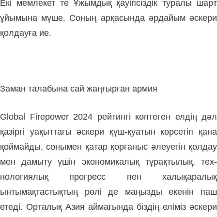
Екі мемлекет те Ұжымдық қауіп­сіздік туралы шарт
ұйымына мүше. Соның арқасында әрдайым әскери
қолдауға ие.
Заман талабына сай жаңғырған армия
Global Firepower 2024 рейтингі көп­теген елдің дәл
қа­зіргі уақыттағы әскери қүш-қуа­тын көрсетіп қана
қоймайды, сонымен қатар қорғаныс әлеуе­тін қол­дау
мен дамыту үшін экономикалық тұ­рақ­тылық, тех­
нологиялық прогресс пен халық­аралық
ынтымақтастықтың рөлі де маңызды екенін паш
етеді. Орталық Азия аймағында біздің еліміз әскери