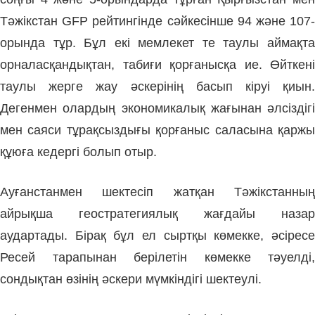
Тәжікстан GFP рейтингінде сәйкесінше 94 және 107-
орында тұр. Бұл екі мемлекет те таулы аймақта
орналасқандықтан, табиғи қорғанысқа ие. Өйткені
таулы жерге жау әскерінің басып кіруі қиын.
Дегенмен олар­дың экономикалық жағынан әлсіздігі
мен саяси тұрақсыздығы қорғаныс саласына қаржы
құюға кедергі болып отыр.
Ауғанстанмен шектесіп жатқан Тәжікстанның
айрықша геостратегиялық жағдайы назар
аудартады. Бірақ бұл ел сырт­қы көмекке, әсіресе
Ресей та­рапынан берілетін көмекке тәуелді,
сондықтан өзінің әскери мүм­кіндігі шектеулі.