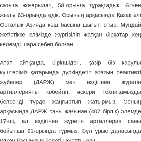
сатыға жоғарылап, 58-орын­ға тұрақтадық. Өткен
жылы 63-орында едік. Осының арқа­сында Қазақ елі
Орталық Азияда көш басына шығып отыр. Мұндай
же­тістікке елімізде жүргізіліп жат­қан бірқатар кең
көлемді шара себеп болған.
Атап айтқанда, біріншіден, қазір біз қарулы
күштеріміз қатарында дүр­кіндетіп ататын реактивті
жүйелер (ДАРЖ) мен өздігінен жүретін
артиллерияны көбейтіп, әскери техникамызды
белсенді түрде жаңғыртып жатырмыз. Соның
арқасында ДАРЖ саны жағынан (407 бірлік) әлемде
17-ші, ал өздігінен жүретін артиллерия саны
бойынша 21-орында тұр­мыз. Бұл ұрыс даласында
үл­кен басымдық беретін қуатты күш.