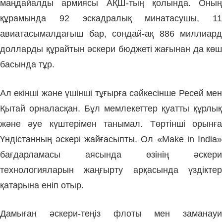
маңдайалды армиясы АҚШ-тың қолында. Оның
құрамында 92 эскадра­лық минатасушы, 11
авиатасымалдағыш бар, сондай-ақ 886 миллиард
долларды құрайтын әскери бюджеті жағынан да көш
басында тұр.
Ал екінші және үшінші тұ­ғырға сәйкесінше Ресей мен
Қы­тай орналасқан. Бұл мемлекеттер қуатты құрлық
және әуе күштерімен танымал. Төртінші орынға
Үндістанның әскері жайғасыпты. Ол «Make in India»
бағдарламасы аясында өзінің әскери
технологияларын жаңғырту арқасында үздіктер
қатарына еніп отыр.
Дамыған әскери-теңіз флоты мен заманауи