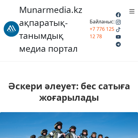
Munarmedia.kz
ақпаратық-
Байланыс:
+7 776 125
танымдық
12 78
медиа портал
Әскери әлеует: бес сатыға
жоғарылады