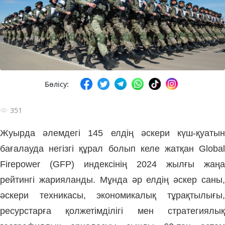
Бөлісу:
351
Жуырда әлемдегі 145 елдің әскери күш-қуатын
бағалауда негізгі құрал болып келе жатқан Global
Firepower (GFP) индексінің 2024 жылғы жаңа
рейтингі жарияланды. Мұнда әр елдің әскер саны,
әскери техникасы, экономикалық тұрақтылығы,
ресурстарға қолжетімділігі мен стратегиялық