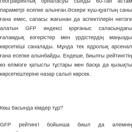
географиялық орналасуы сынды 60-тан астам
параметрі есепке алынған.
Әскери күш-қуаттың саны
ғана емес, сапа­сы жағынан да аспекті­лерін негізге
алатын GFP индексі қорғаныс саласындағы
ғаламдық өзгерістер мен үрдістердің ма­ңызды
көрсеткіші саналады. Мұнда тек ядролық арсенал
ғана есепке алынбайды. Ендеше, биыл­ғы рейтингтің
өз елімізге қа­тысты тұстары мен басқа да қы­зықты
көрсеткіштеріне назар са­лып көрсек.
Көш басында кімдер тұр?
GFP рейтингі бойынша биыл да әлемнің