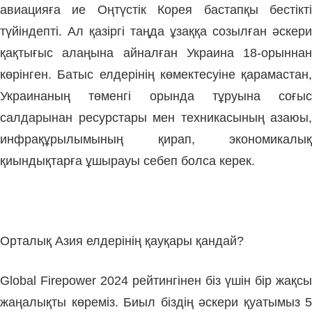
авиацияға ие Оңтүстік Корея бастапқы бестік­ті
түйіндепті. Ал қазіргі таңда ұзаққа созылған әскери
қақ­тығыс алаңына айналған Украи­на 18-орыннан
көрінген. Батыс ел­дері­нің көмектесуіне қа­ра­мастан,
Украинаның төменгі орында тұруына соғыс
салдарынан ресурстары мен техникасының азаюы,
инфрақұрылымының қирап, экономикалық
қиындықтарға ұшырауы себеп болса керек.
Орталық Азия елдерінің қауқары қандай?
Global Firepower 2024 рейтингі­нен біз үшін бір жақсы
жаңалықты көреміз. Биыл біздің әскери қуа­тымыз 5