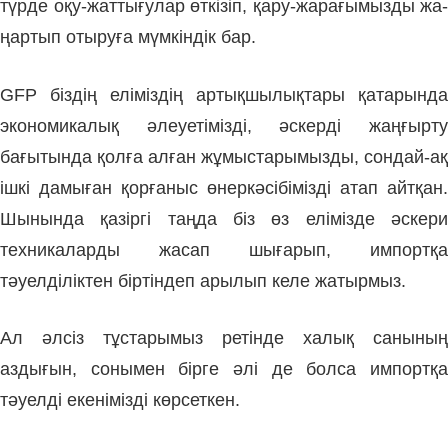
түр­де оқу-жат­ты­ғулар өткізіп, қару-жа­ра­ғымызды жа­
ңартып отыруға мүмкін­дік бар.
GFP біздің еліміздің артық­шылық­та­ры қатарында
эко­номикалық әлеуе­тімізді, әс­керді жаңғырту
бағытында қол­ға алған жұмыстарымызды, сон­дай-ақ
ішкі дамыған қорғаныс өнер­кәсібімізді атап айтқан.
Шынында қазіргі таңда біз өз елімізде әскери
техникаларды жасап шығарып, импортқа
тәуелділіктен біртіндеп арылып келе жатырмыз.
Ал әлсіз тұстарымыз ретінде халық санының
аздығын, сонымен бірге әлі де болса импортқа
тәуелді екенімізді көрсеткен.