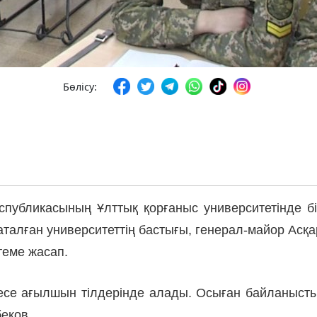
Бөлісу:
спубликасының Ұлттық қорғаныс университетінде б
ы аталған университеттің бастығы, генерал-майор Ас
еме жасап.
есе ағылшын тілдерінде алады. Осыған байланысты 
беков.