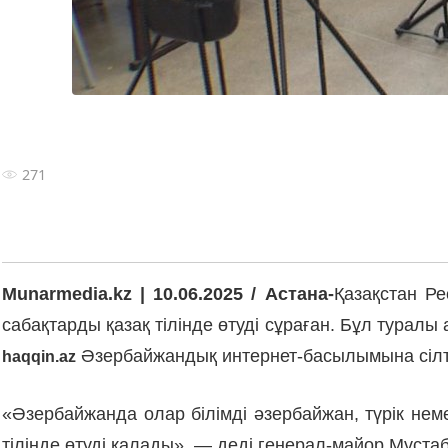
271
Munarmedia.kz | 10.06.2025 / Астана-
Қазақстан Ре
сабақтарды қазақ тілінде өтуді сұраған. Бұл турал
Әзербайжандық интернет-басылымына сілт
haqqin.az
«Әзербайжанда олар білімді әзербайжан, түрік нем
тілінде өтуді қалады», — деді генерал-майор Мұста