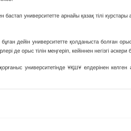
н бастап университетте арнайы қазақ тілі курстары
ұған дейін университетте қолданыста болған орыс т
ері де орыс тілін меңгеріп, кейіннен негізгі әскери
ық қорғаныс университетінде ҰҚШҰ елдерінен келген