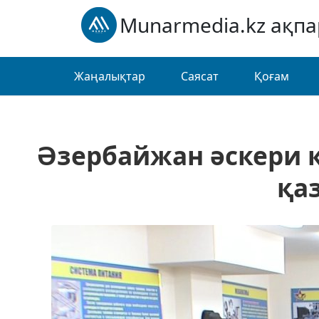
Munarmedia.kz ақп
Жаңалықтар
Саясат
Қоғам
Әзербайжан әскери қ
қаз