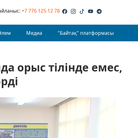
айланыс:
+7 776 125 12 78
Әлем
Медиа
"Байтақ" платформасы
а орыс тілінде емес,
өрді