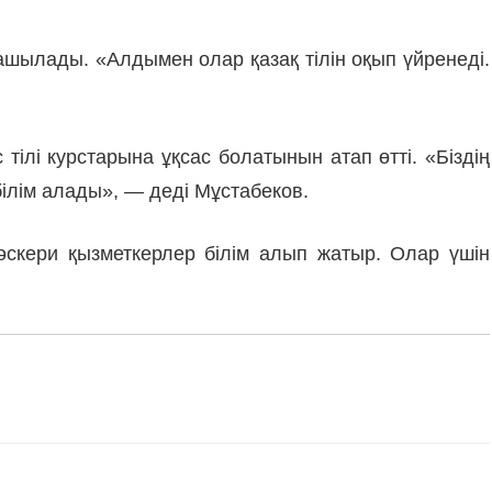
 ашылады. «Алдымен олар қазақ тілін оқып үйренеді.
ілі курстарына ұқсас болатынын атап өтті. «Біздің
 білім алады», — деді Мұстабеков.
 әскери қызметкерлер білім алып жатыр. Олар үшін