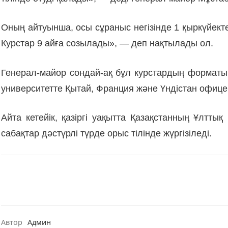
Оның айтуынша, осы сұраныс негізінде 1 қыркүйекте
Курстар 9 айға созылады», — деп нақтылады ол.
Генерал-майор сондай-ақ бұл курстардың форматы б
университетте Қытай, Франция және Үндістан офицерл
Айта кетейік, қазіргі уақытта Қазақстанның Ұлтт
сабақтар дәстүрлі түрде орыс тілінде жүргізіледі.
Автор
Админ