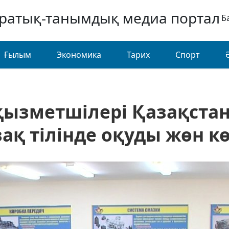
аратық-танымдық медиа портал
Б
Ғылым
Экономика
Тарих
Спорт
ызметшілері Қазақстанд
ақ тілінде оқуды жөн к