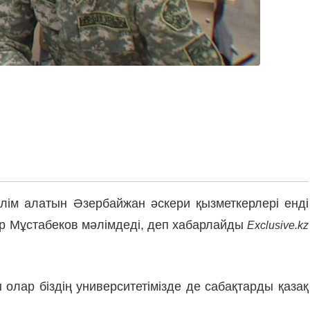
ілім алатын Әзербайжан әскери қызметкерлері енді
қар Мұстабеков мәлімдеді, деп хабарлайды
Exclusive.kz
олар біздің университетімізде де сабақтарды қазақ