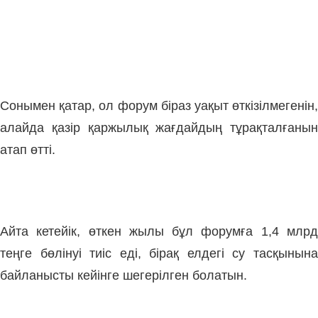
Сонымен қатар, ол форум біраз уақыт өткізілмегенін,
алайда қазір қаржылық жағдайдың тұрақталғанын
атап өтті.
Айта кетейік, өткен жылы бұл форумға 1,4 млрд
теңге бөлінуі тиіс еді, бірақ елдегі су тасқынына
байланысты кейінге шегерілген болатын.