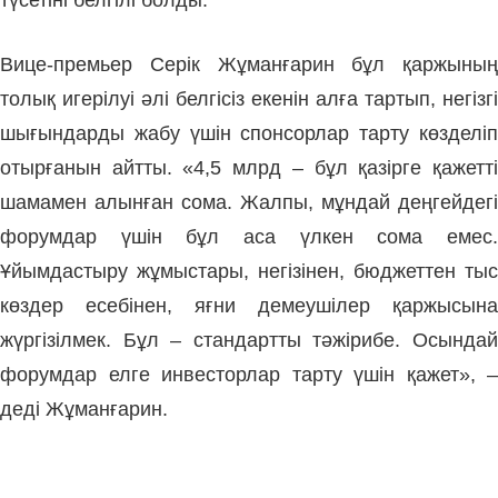
түсетіні белгілі болды.
Вице-премьер Серік Жұманғарин бұл қаржының
толық игерілуі әлі белгісіз екенін алға тартып, негізгі
шығындарды жабу үшін спонсорлар тарту көзделіп
отырғанын айтты.
«4,5 млрд – бұл қазірге қажетт
шамамен алынған сома. Жалпы, мұндай деңгейдегі
форумдар үшін бұл аса үлкен сома емес.
Ұйымдастыру жұмыстары, негізінен, бюджеттен тыс
көздер есебінен, яғни демеушілер қаржысына
жүргізілмек. Бұл – стандартты тәжірибе. Осындай
форумдар елге инвесторлар тарту үшін қажет», –
деді Жұманғарин.