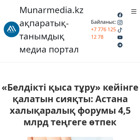
Munarmedia.kz
ақпаратық-
Байланыс:
+7 776 125
танымдық
12 78
медиа портал
«Белдікті қыса тұру» кейінге
қалатын сияқты: Астана
халықаралық форумы 4,5
млрд теңгеге өтпек