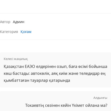
Автор
Админ
Категория
Қоғам
Келесі жаңалық
Қазақстан ЕАЭО елдерінен озып, баға өсімі бойынша
көш бастады: автокөлік, аяқ киім және теледидар ең
қымбаттаған тауарлар қатарында
Алдынғы
Токаевтің сөзінен кейін Үкімет ойлана ма?