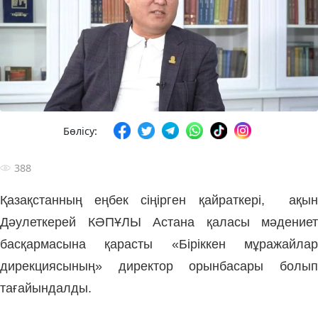
Бөлісу:
388
Қазақстанның еңбек сіңірген қайраткері, ақын
Дәулеткерей КӘПҰЛЫ Астана қаласы мәдениет
басқармасына қарасты «Біріккен мұражайлар
дирекциясының» директор орынбасары болып
тағайындалды.