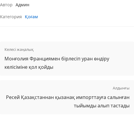
Автор
Админ
Категория
Қоғам
Келесі жаңалық
Монғолия Франциямен бірлесіп уран өндіру
келісіміне қол қойды
Алдынғы
Ресей Қазақстаннан қызанақ импорттауға салынған
тыйымды алып тастады