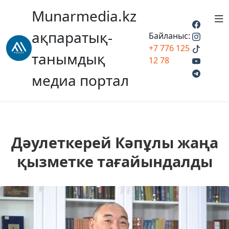
Munarmedia.kz
ақпаратық-
Байланыс:
+7 776 125
танымдық
12 78
медиа портал
Дәулеткерей Кәпұлы жаңа
қызметке тағайындалды