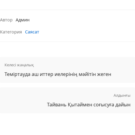
Автор
Админ
Категория
Саясат
Келесі жаңалық
Теміртауда аш иттер иелерінің мәйітін жеген
Алдынғы
Тайвань Қытаймен соғысуға дайын