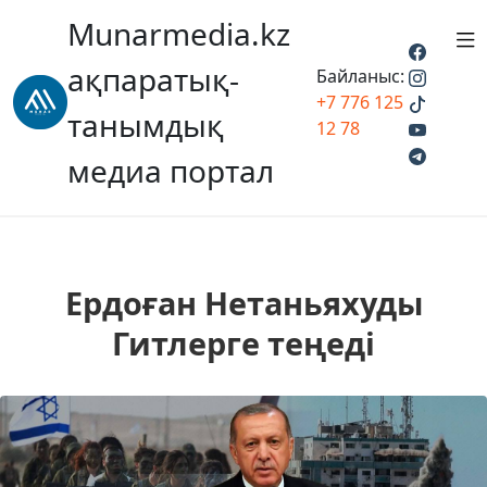
Munarmedia.kz
ақпаратық-
Байланыс:
+7 776 125
танымдық
12 78
медиа портал
Ердоған Нетаньяхуды
Гитлерге теңеді