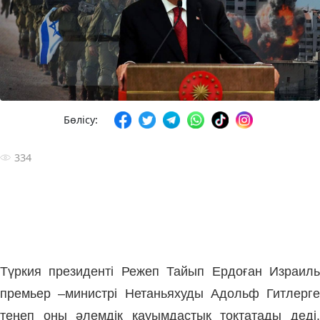
Бөлісу:
334
Түркия президенті Режеп Тайып Ердоған Израиль
премьер –министрі Нетаньяхуды Адольф Гитлерге
теңеп оны әлемдік қауымдастық тоқтатады деді.