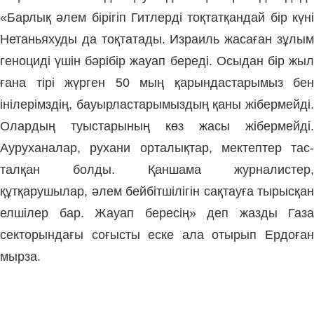
«Барлық әлем бірігіп Гитлерді тоқтатқандай бір күні
Нетаньяхуды да тоқтатады. Израиль жасаған зұлым
геноциді үшін бәрібір жауап береді. Осыдан бір жыл
ғана тірі жүрген 50 мың қарындастарымыз бен
інілерімздің, бауырластарымыздың қаны жібермейді.
Олардың туыстарының көз жасы жібермейді.
Ауруханалар, рухани орталықтар, мектептер тас-
талқан болды. Қаншама журналистер,
құтқарушылар, әлем бейбітшілігін сақтауға тырысқан
елшілер бар. Жауап бересің» деп жазды Газа
секторындағы соғысты еске ала отырып Ердоған
мырза.