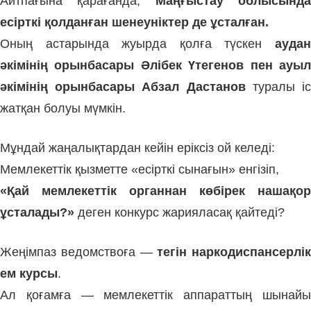
Айтпағына қарағанда,
Маңғыстау облысынд
есірткі қолданған шенеуніктер де ұсталған.
Оның астарында жуырда қолға түскен
аудан
әкімінің орынбасары Әлібек Үтегенов пен ауыл
әкімінің орынбасары Абзал Дастанов
туралы і
жатқан болуы мүмкін.
Мұндай жаңалықтардан кейін еріксіз ой келеді:
Мемлекеттік қызметте «есірткі сынағын» енгізіп,
«Қай мемлекеттік органнан көбірек нашақор
ұсталады?»
деген конкурс жарияласақ қайтеді?
Жеңімпаз ведомствоға —
тегін наркодиспансерлік
ем курсы
.
Ал қоғамға — мемлекеттік аппараттың шынайы