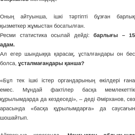
Оның айтуынша, ішкі тәртіпті бұзған барлық
қызметкер жұмыстан босатылған.
Ресми статистика осылай дейді:
барлығы – 15
адам.
Ал егер шындыққа қарасақ, ұсталғандары он бес
болса,
ұсталмағандары қанша?
«Бұл тек ішкі істер органдарының өкілдері ғана
емес. Мұндай фактілер басқа мемлекеттік
құрылымдарда да кездеседі», – деді Әмірханов, сөз
арасында «басқа құрылымдарға» да саусағын
шошайтып.