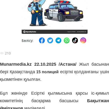
Бөлісу:
210
Munarmedia.kz 22.10.2025 /Астана/
Жыл басынан
бері Қазақстанда
есірткі қолданғаны үші
15 полицей
қызметінен қуылған.
Бұл жөнінде Есірткі қылмысына қарсы іс-қимыл
комитетінің басқарма басшысы
Бақытжан
Әмірханов
мәлімдеді.