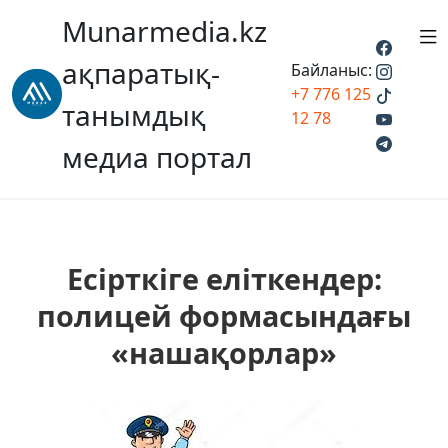
Munarmedia.kz
ақпаратық-
Байланыс:
+7 776 125
танымдық
12 78
медиа портал
Есірткіге еліткендер:
полицей формасындағы
«нашақорлар»