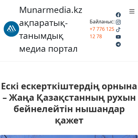
Munarmedia.kz
ақпаратық-
Байланыс:
+7 776 125
танымдық
12 78
медиа портал
Ескі ескерткіштердің орнына
– Жаңа Қазақстанның рухын
бейнелейтін нышандар
қажет