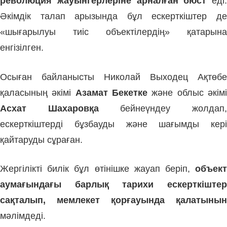
революция жауынгерлеріне арналған бюст
еді.
Әкімдік талап арызында бұл ескерткіштер де
«шығарылуы тиіс объектілердің» қатарына
енгізілген.
Осыған байланысты Николай Выходец Ақтөбе
қаласының әкімі
Азамат Бекетке
және облыс әкім
Асхат Шахаровқа
бейнеүндеу жолдап
ескерткіштерді бұзбауды және шағымды кері
қайтаруды сұраған.
Жергілікті билік бұл өтінішке жауап беріп,
объект
аумағындағы барлық тарихи ескерткіштер
сақталып, мемлекет қорғауында қалатынын
мәлімдеді.