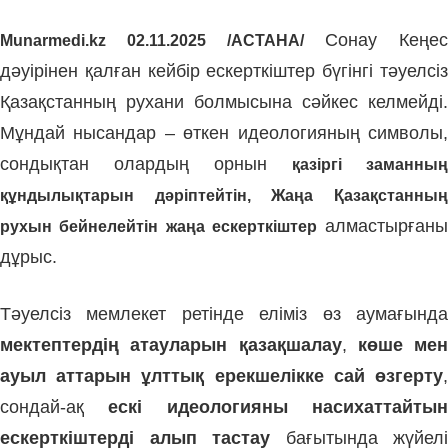
Сонау Кеңес
Munarmedi.kz 02.11.2025 /АСТАНА/
дәуірінен қалған кейбір ескерткіштер бүгінгі тәуелсіз
Қазақстанның рухани болмысына сәйкес келмейді.
Мұндай нысандар – өткен идеологияның символы,
сондықтан олардың орнын
қазіргі заманның
құндылықтарын дәріптейтін, Жаңа Қазақстанның
алмастырғаны
рухын бейнелейтін жаңа ескерткіштер
дұрыс.
Тәуелсіз мемлекет ретінде еліміз өз аумағында
мектептердің атауларын қазақшалау
,
көше мен
ауыл аттарын ұлттық ерекшелікке сай өзгерту
,
сондай-ақ
ескі идеологияны насихаттайты
ескерткіштерді алып тастау
бағытында жүйелі