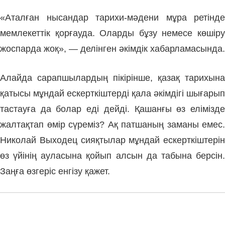
«Аталған нысандар тарихи-мәдени мұра ретінде
мемлекеттік қорғауда. Оларды бұзу немесе көшіру
жоспарда жоқ», — делінген әкімдік хабарламасында.
Алайда сарапшылардың пікірінше, қазақ тарихына
қатысы мұндай ескерткіштерді қала әкімдігі шығарып
тастауға да болар еді дейді. Қашанғы өз елімізде
жалтақтап өмір сүреміз? Ақ патшаның заманы емес.
Николай Выходец сияқтылар мұндай ескерткіштерін
өз үйінің ауласына қойып алсын да табына берсін.
Заңға өзгеріс енгізу қажет.