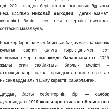
еді. 2021 жылдан бері аталған нысанның бұрынғы
иесі, кәсіпкер
Николай Выходец
деген азама
жергілікті билік пен осы ескерткіш аясында
соттасып мазалауда.
Кәсіпкер бірнеше жыл бойы саябақ аумағына меншік
құқығын сақтап қалуға тырысқанымен, сот
шешімімен жер телімі
әкімдік балансына
өтті. 2025
жылы оған саябақтағы барлық мүлікті –
аттракциондар, сахна, орындықтар және өзге де
нысандарды алып шығу керектігі хабарланған.
Даудың басты себептерінің бірі — саябақ
аумағындағы
1919 жылы орнатылған обелиск пен