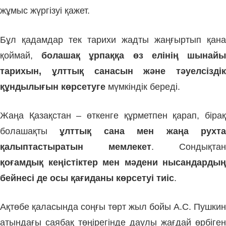
жұмыс жүргізуі қажет.
Бұл қадамдар тек тарихи жадты жаңғыртып қана
қоймай,
болашақ ұрпаққа өз елінің шынай
тарихын, ұлттық санасын және тәуелсіздік
құндылығын көрсетуге
мүмкіндік береді.
Жаңа Қазақстан – өткенге құрметпен қарап, бірақ
болашақты
ұлттық сана мен жаңа рухт
қалыптастыратын мемлекет
. Сондықтан
қоғамдық кеңістіктер мен мәдени нысандардың
бейнесі де осы қағиданы көрсетуі тиіс
.
Ақтөбе қаласында соңғы төрт жыл бойы А.С. Пушкин
атындағы саябақ төңірегінде даулы жағдай өрбіген