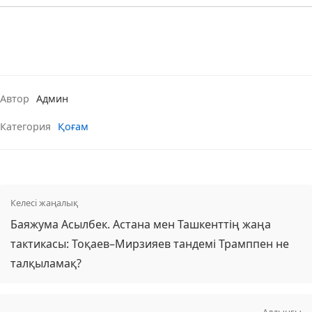
Автор
Админ
Категория
Қоғам
Келесі жаңалық
Баяжума Асылбек. Астана мен Ташкенттің жаңа
тактикасы: Тоқаев–Мирзияев тандемі Трамппен не
талқыламақ?
Алдынғы