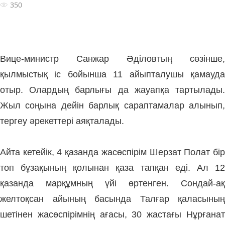
350
Вице-министр Санжар Әділовтың сөзінше,
қылмыстық іс бойынша 11 айыпталушы қамауда
отыр. Олардың барлығы да жауапқа тартылады.
Жыл соңына дейін барлық сараптамалар алынып,
тергеу әрекеттері аяқталады.
Айта кетейік, 4 қазанда жасөспірім Шерзат Полат бір
топ бұзақының қолынан қаза тапқан еді. Ал 12
қазанда марқұмның үйі өртенген. Сондай-ақ
желтоқсан айының басында Талғар қаласының
шетінен жасөспірімнің ағасы, 30 жастағы Нұрғанат