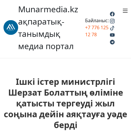
Munarmedia.kz
ақпаратық-
Байланыс:
+7 776 125
танымдық
12 78
медиа портал
Ішкі істер министрлігі
Шерзат Болаттың өліміне
қатысты тергеуді жыл
соңына дейін аяқтауға уәде
берді