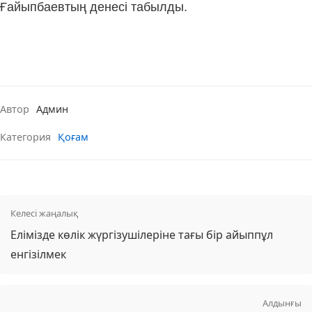
Ғайыпбаевтың денесі табылды.
Автор
Админ
Категория
Қоғам
Келесі жаңалық
Елімізде көлік жүргізушілеріне тағы бір айыппұл
енгізілмек
Алдынғы