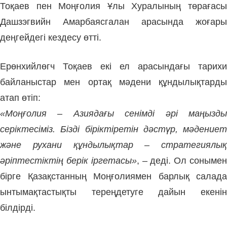
Тоқаев пен Моңғолия Ұлы Хуралының төрағасы
Дашзэгвийн Амарбаясгалан арасында жоғары
деңгейдегі кездесу өтті.
Ерөнхийлөгч Тоқаев екі ел арасындағы тарихи
байланыстар мен ортақ мәдени құндылықтарды
атап өтіп:
«Моңғолия – Азиядағы сенімді әрі маңызды
серіктесіміз. Бізді біріктіретін дәстүр, мәдениет
және рухани құндылықтар – стратегиялық
әріптестіктің берік іргетасы»
, – деді. Ол соныме
бірге Қазақстанның Моңғолиямен барлық салада
ынтымақтастықты тереңдетуге дайын екенін
білдірді.