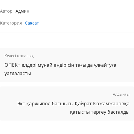
Автор
Админ
Категория
Саясат
Келесі жаңалық
ОПЕК+ елдері мұнай өндірісін тағы да ұлғайтуға
уағдаласты
Алдынғы
Экс-қаржыпол басшысы Қайрат Қожамжаровқа
қатысты тергеу басталды