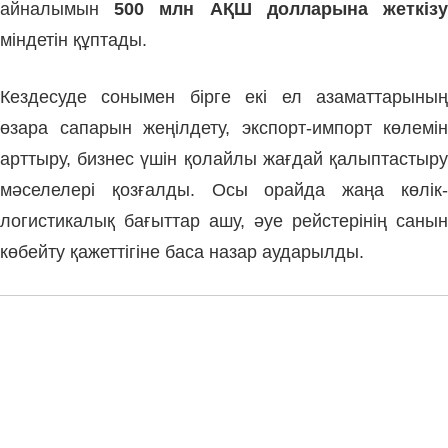
айналымын
500 млн АҚШ долларына жеткіз
міндетін құптады.
Кездесуде сонымен бірге екі ел азаматтарының
өзара сапарын жеңілдету, экспорт-импорт көлемін
арттыру, бизнес үшін қолайлы жағдай қалыптастыру
мәселелері қозғалды. Осы орайда жаңа көлік-
логистикалық бағыттар ашу, әуе рейстерінің санын
көбейту қажеттігіне баса назар аударылды.