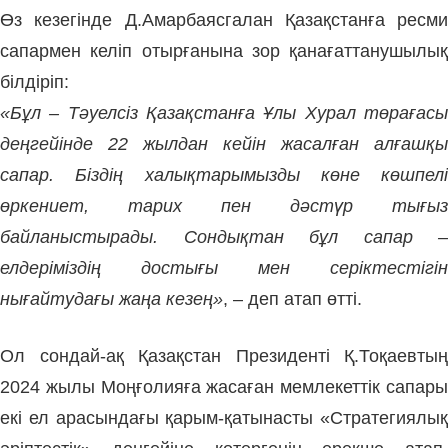
Өз кезегінде Д.Амарбаясгалан Қазақстанға ресми
сапармен келіп отырғанына зор қанағаттанушылық
білдіріп:
«Бұл – Тәуелсіз Қазақстанға Ұлы Хурал төрағасы
деңгейінде 22 жылдан кейін жасалған алғашқы
сапар. Біздің халықтарымызды көне көшпелі
өркениет, тарих пен дәстүр тығыз
байланыстырады. Сондықтан бұл сапар –
елдеріміздің достығы мен серіктестігін
нығайтудағы жаңа кезең»
, – деп атап өтті.
Ол сондай-ақ Қазақстан Президенті Қ.Тоқаевтың
2024 жылы Моңғолияға жасаған мемлекеттік сапары
екі ел арасындағы қарым-қатынасты «Стратегиялық