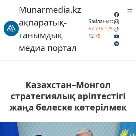
Munarmedia.kz
ақпаратық-
Байланыс:
+7 776 125
танымдық
12 78
медиа портал
Казахстан–Монгол
стратегиялық әріптестігі
жаңа белеске көтерілмек