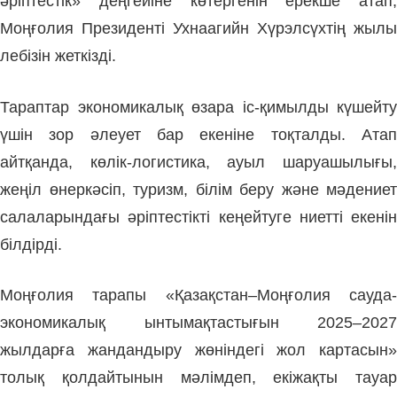
әріптестік» деңгейіне көтергенін ерекше атап,
Моңғолия Президенті Ухнаагийн Хүрэлсүхтің жылы
лебізін жеткізді.
Тараптар экономикалық өзара іс-қимылды күшейту
үшін зор әлеует бар екеніне тоқталды. Атап
айтқанда, көлік-логистика, ауыл шаруашылығы,
жеңіл өнеркәсіп, туризм, білім беру және мәдениет
салаларындағы әріптестікті кеңейтуге ниетті екенін
білдірді.
Моңғолия тарапы «Қазақстан–Моңғолия сауда-
экономикалық ынтымақтастығын 2025–2027
жылдарға жандандыру жөніндегі жол картасын»
толық қолдайтынын мәлімдеп, екіжақты тауар