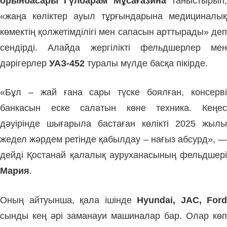
орынбасары Гүлбарам Мұсағазина
таныстырып
«жаңа көліктер ауыл тұрғындарына медициналық
көмектің қолжетімділігі мен сапасын арттырады» деп
сендірді. Алайда жергілікті фельдшерлер мен
дәрігерлер
УАЗ-452
туралы мүлде басқа пікірде.
«Бұл – жай ғана сары түске боялған, консерві
банкасын еске салатын көне техника. Кеңес
дәуірінде шығарыла бастаған көлікті 2025 жылы
жедел жәрдем ретінде қабылдау – нағыз абсурд», —
дейді Қостанай қалалық ауруханасының фельдшері
Мария
.
Оның айтуынша, қала ішінде
Hyundai, JAC, Ford
сынды кең әрі заманауи машиналар бар. Олар көп