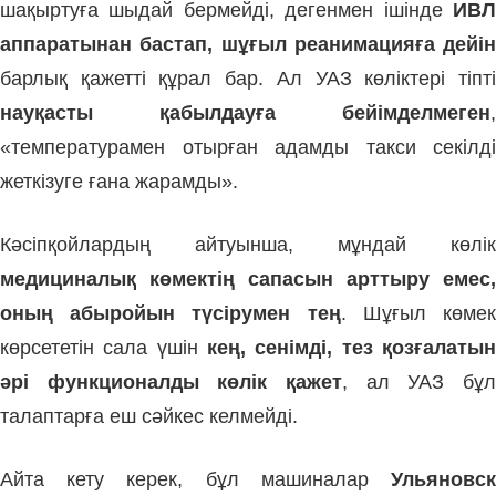
шақыртуға шыдай бермейді, дегенмен ішінде
ИВЛ
аппаратынан бастап, шұғыл реанимацияға дейін
барлық қажетті құрал бар. Ал УАЗ көліктері тіпті
науқасты қабылдауға бейімделмеген
,
«температурамен отырған адамды такси секілді
жеткізуге ғана жарамды».
Кәсіпқойлардың айтуынша, мұндай көлік
медициналық көмектің сапасын арттыру емес,
оның абыройын түсірумен тең
. Шұғыл көме
көрсететін сала үшін
кең, сенімді, тез қозғалатын
әрі функционалды көлік қажет
, ал УАЗ бұл
талаптарға еш сәйкес келмейді.
Айта кету керек, бұл машиналар
Ульяновск