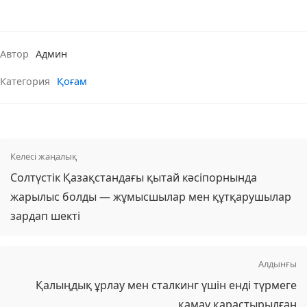
Автор
Админ
Категория
Қоғам
Келесі жаңалық
Солтүстік Қазақстандағы қытай кәсіпорнында
жарылыс болды — жұмысшылар мен құтқарушылар
зардап шекті
Алдынғы
Қалыңдық ұрлау мен сталкинг үшін енді түрмеге
қамау қарастырылған