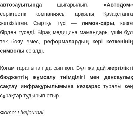
автозауытында
шығарылып,
«Автодом»
серіктестік компаниясы арқылы Қазақстанға
жеткізілген. Сыртқы түсі —
лимон-сары
, көзг
бірден түседі. Бірақ медицина мамандары үшін бұл
тек бояу емес,
реформалардың кері кеткеніні
символы
секілді.
Қоғам тарапынан да сын көп. Бұл жағдай
жергілікті
бюджеттің жұмсалу тиімділігі мен денсаулық
сақтау инфрақұрылымына көзқарас
туралы кең
сұрақтар тудырып отыр.
Фото: Livejournal.