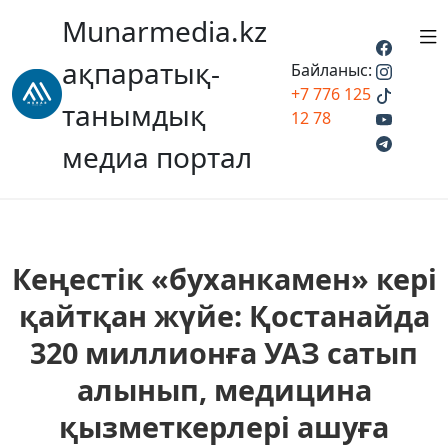
Munarmedia.kz
ақпаратық-
Байланыс:
+7 776 125
танымдық
12 78
медиа портал
Кеңестік «буханкамен» кері
қайтқан жүйе: Қостанайда
320 миллионға УАЗ сатып
алынып, медицина
қызметкерлері ашуға