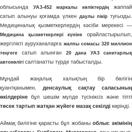
облысында
жаппай
УАЗ-452 маркалы көліктердің
сатып алынуы қоғамда үлкен
туғызды
даулы пікір
Медициналық қызметкерлердің кәсіби мерекесі —
орайластырылып
Медицина қызметкерлері күніне
жергілікті ауруханаларға
жалпы сомасы 320 миллио
сатып алынған
теңгеге
20 дана УАЗ санитарлық
салтанатты түрде табысталды.
автокөлігі
Мұндай жаңалық халықтың бір бөлігін
қуантқанымен,
денсаулық сақтау саласыны
өкілдеріне
бұл шешім мүлде түсініксіз және тіпті
төсек тартып жатқан жүйеге мазақ секілді
көрінді.
Аймақ билігіне қарасты бұл жобаны
облыс әкіміні