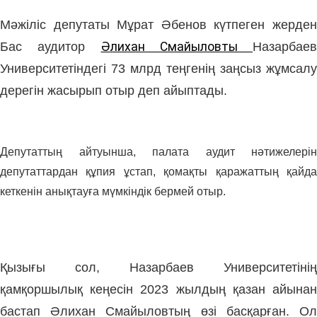
Мәжіліс депутаты Мұрат Әбенов күтпеген жерден
Бас аудитор
Әлихан Смайыловты
Назарбаев
Университетіндегі 73 млрд теңгенің заңсыз жұмсалу
дерегін жасырып отыр деп айыптады.
Депутаттың айтуынша, палата аудит нәтижелерін
депутаттардан құпия ұстап, қомақты қаражаттың қайда
кеткенін анықтауға мүмкіндік бермей отыр.
Қызығы сол, Назарбаев Университетінің
қамқоршылық кеңесін 2023 жылдың қазан айынан
бастап Әлихан Смайыловтың өзі басқарған. Ол