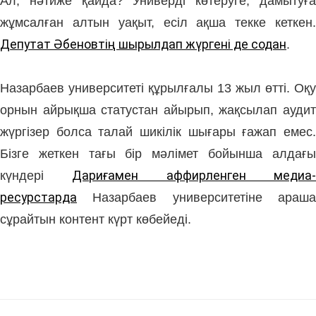
Ал, нәтиже қайда? Универді көтеруге, дамытуға
жұмсалған алтын уақыт, есіл ақша текке кеткен.
Депутат Әбеновтің шырылдап жүргені де содан
.
Назарбаев университеті құрылғалы 13 жыл өтті. Оқу
орнын айрықша статустан айырып, жақсылап аудит
жүргізер болса талай шикілік шығары ғажап емес.
Бізге жеткен тағы бір мәлімет бойынша алдағы
күндері
Дариғамен аффирленген медиа
ресурстарда
Назарбаев университетіне араша
сұрайтын контент күрт көбейеді.