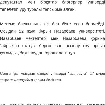
депутаттар мен бірқатар блогерлер универді
төпелетіп ұру туралы тапсырма алған.
Мекеме басшылығы сіз бен бізге есеп бермейді.
Осыдан 12 жыл бұрын Назарбаев университеті,
Назарбаев мектептері мен Назарбаева қорына
"айрықша статус" берген заң осынау оқу орнын
қоғамдық бақылаудан "арашалап" тұр.
Соңғы үш жылдың өзінде универді "асырауға" 17 млрд
теңгеге жетеқабыл қаржы бөлінген.