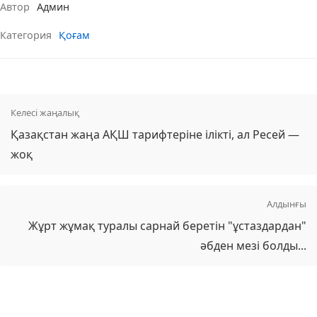
Автор
Админ
Категория
Қоғам
Келесі жаңалық
Қазақстан жаңа АҚШ тарифтеріне ілікті, ал Ресей —
жоқ
Алдынғы
Жұрт жұмақ туралы сарнай беретін "ұстаздардан"
әбден мезі болды...