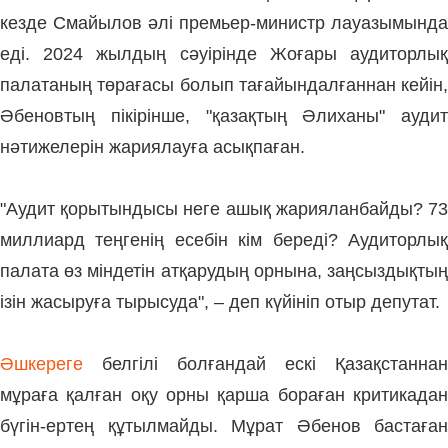
кезде Смайылов әлі премьер-министр лауазымында
еді. 2024 жылдың сәуірінде Жоғары аудиторлық
палатаның төрағасы болып тағайындалғаннан кейін,
Әбеновтың пікірінше, "қазақтың Әлиханы" аудит
нәтижелерін жариялауға асықпаған.
"Аудит қорытындысы неге ашық жарияланбайды? 73
миллиард теңгенің есебін кім береді? Аудиторлық
палата өз міндетін атқарудың орнына, заңсыздықтың
ізін жасыруға тырысуда", – деп күйініп отыр депутат.
Әшкереге
белгілі болғандай ескі Қазақстаннан
мұраға қалған оқу орны қарша бораған критикадан
бүгін-ертең құтылмайды. Мұрат Әбенов бастаған