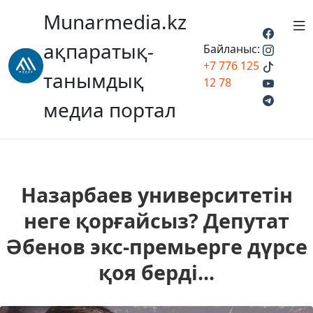
Munarmedia.kz
ақпаратық-
Байланыс:
+7 776 125
танымдық
12 78
медиа портал
Назарбаев университетін
неге қорғайсыз? Депутат
Әбенов экс-премьерге дүрсе
қоя берді...