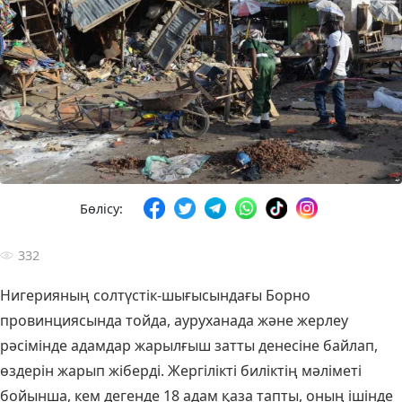
Бөлісу:
332
Нигерияның солтүстік-шығысындағы Борно
провинциясында тойда, ауруханада және жерлеу
рәсімінде адамдар жарылғыш затты денесіне байлап,
өздерін жарып жіберді. Жергілікті биліктің мәліметі
бойынша, кем дегенде 18 адам қаза тапты, оның ішінде