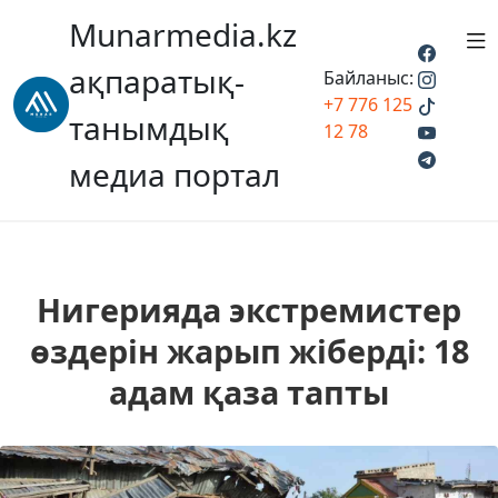
Munarmedia.kz
ақпаратық-
Байланыс:
+7 776 125
танымдық
12 78
медиа портал
Нигерияда экстремистер
өздерін жарып жіберді: 18
адам қаза тапты