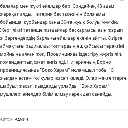
балалар мен жүкті әйелдер бар. Сондай-ақ 48 адам
жарақат алды. Нигерия баспасөзінің болжамы
бойынша, құрбандар саны 30-ға жуық болуы мүмкін.
Жергілікті төтенше жағдайлар басқармасы өзін жарып
жібергендердің барлығы әйелдер екенін айтты. Әзірге
аймақтағы радикалды топтардың ешқайсысы терактіні
мойнына алған жоқ. Провинцияда іздестіру жүргізіліп,
коменданттық сағат енгізілді. Нигерияның Борно
провинциясында "Боко Харам" исламшыл тобы 15
жылдан астам толқулар жасап келеді. Олар мектептерге
шабуыл жасап, қыздарды ұрлайды. “Боко Харам”
мүшелері әйелдер білім алмау керек деп санайды.
Автор
Админ