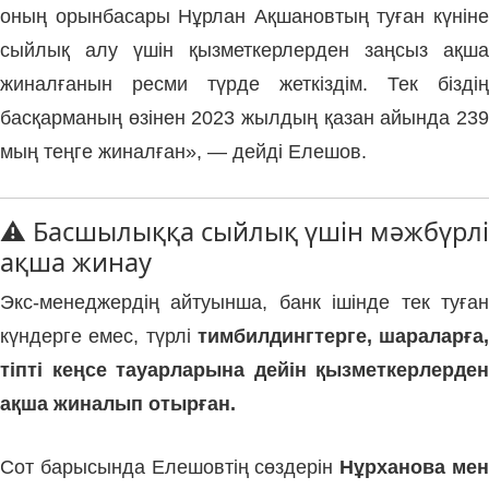
оның орынбасары Нұрлан Ақшановтың туған күніне
сыйлық алу үшін қызметкерлерден заңсыз ақша
жиналғанын ресми түрде жеткіздім. Тек біздің
басқарманың өзінен 2023 жылдың қазан айында 239
мың теңге жиналған», — дейді Елешов.
⚠️ Басшылыққа сыйлық үшін мәжбүрлі
ақша жинау
Экс-менеджердің айтуынша, банк ішінде тек туған
күндерге емес, түрлі
тимбилдингтерге, шараларға,
тіпті кеңсе тауарларына дейін қызметкерлерден
ақша жиналып отырған.
Сот барысында Елешовтің сөздерін
Нұрханова ме