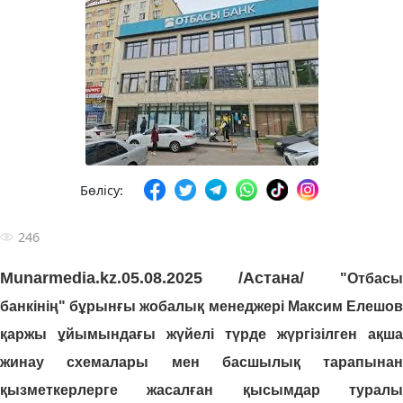
Бөлісу:
246
Munarmedia.kz.05.08.2025 /Астана/
"Отбасы
банкінің" бұрынғы жобалық менеджері Максим Елешов
қаржы ұйымындағы жүйелі түрде жүргізілген ақша
жинау схемалары мен басшылық тарапынан
қызметкерлерге жасалған қысымдар туралы