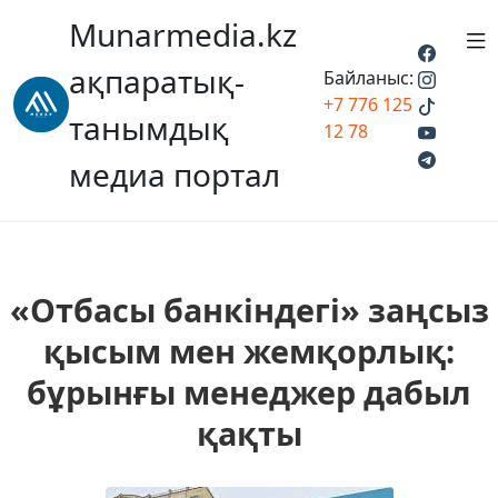
Munarmedia.kz
ақпаратық-
Байланыс:
+7 776 125
танымдық
12 78
медиа портал
«Отбасы банкіндегі» заңсыз
қысым мен жемқорлық:
бұрынғы менеджер дабыл
қақты