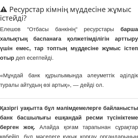
⚠️ Ресурстар кімнің мүддесіне жұмыс
істейді?
Елешов "Отбасы банкінің" ресурстары
барша
халықтың баспанаға қолжетімділігін арттыру
үшін емес, тар топтың мүддесіне жұмыс істеп
отыр
деп есептейді.
«Мұндай банк құрылымында әлеуметтік әділдік
туралы айтудың өзі артық», — дейді ол.
Қазіргі уақытта бұл мәлімдемелерге байланысты
банк басшылығы ешқандай ресми түсініктеме
берген жоқ.
Алайда қоғам тарапынан сұрақта
көбейіп, бұл мәселеге құқық қорғау органдарының