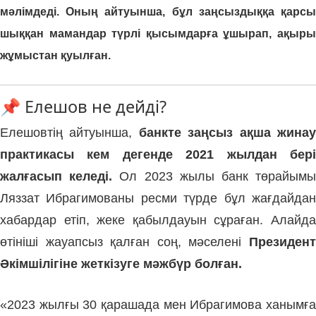
мәлімдеді. Оның айтуынша, бұл заңсыздыққа қарсы
шыққан мамандар түрлі қысымдарға ұшырап, ақыры
жұмыстан қуылған.
📌 Елешов не дейді?
Елешовтің айтуынша,
банкте заңсыз ақша жина
практикасы кем дегенде 2021 жылдан бері
жалғасып келеді.
Ол 2023 жылы банк төрайым
Ляззат Ибрагимованы ресми түрде бұл жағдайдан
хабардар етіп, жеке қабылдауын сұраған. Алайда
өтініші жауапсыз қалған соң, мәселені
Президент
Әкімшілігіне жеткізуге мәжбүр болған.
«2023 жылғы 30 қарашада мен Ибрагимова ханымға