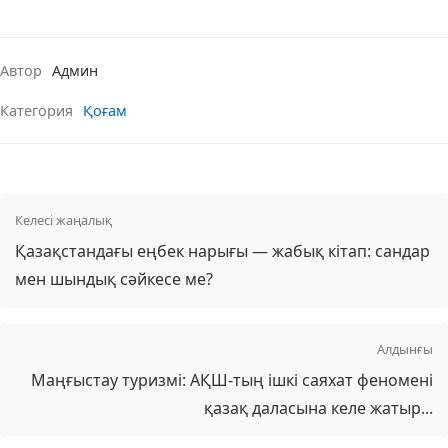
Автор
Админ
Категория
Қоғам
Келесі жаңалық
Қазақстандағы еңбек нарығы — жабық кітап: сандар
мен шындық сәйкесе ме?
Алдынғы
Маңғыстау туризмі: АҚШ-тың ішкі саяхат феномені
қазақ даласына келе жатыр...