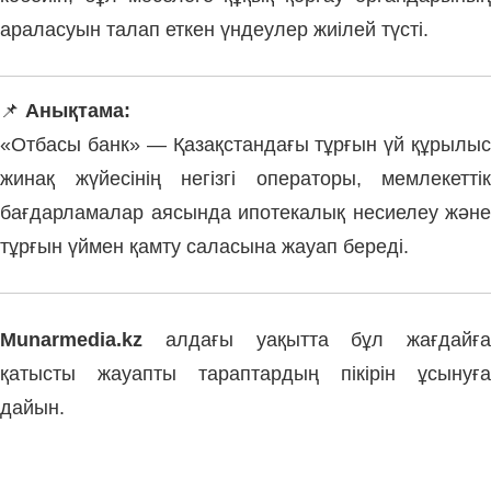
араласуын талап еткен үндеулер жиілей түсті.
📌
Анықтама:
«Отбасы банк» — Қазақстандағы тұрғын үй құрылыс
жинақ жүйесінің негізгі операторы, мемлекеттік
бағдарламалар аясында ипотекалық несиелеу және
тұрғын үймен қамту саласына жауап береді.
Munarmedia.kz
алдағы уақытта бұл жағдайға
қатысты жауапты тараптардың пікірін ұсынуға
дайын.