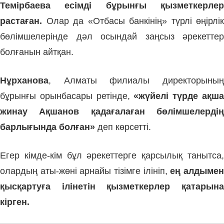
Темірбаева есімді бұрынғы қызметкерлер
растаған.
Олар да «Отбасы банкінің» түрлі өңірлік
бөлімшелерінде дәл осындай заңсыз әрекеттер
болғанын айтқан.
Нұрханова
, Алматы филиалы директорының
бұрынғы орынбасары ретінде,
«жүйелі түрде ақш
жинау Ақшанов қадағалаған бөлімшелердің
барлығында болған»
деп көрсетті.
Егер кімде-кім бұл әрекеттерге қарсылық танытса,
олардың аты-жөні арнайы тізімге ілініп,
ең алдыме
қысқартуға ілінетін қызметкерлер қатарына
кірген.