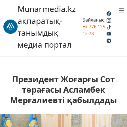
Munarmedia.kz
ақпаратық-
Байланыс:
+7 776 125
танымдық
12 78
медиа портал
Президент Жоғарғы Сот
төрағасы Асламбек
Мерғалиевті қабылдады