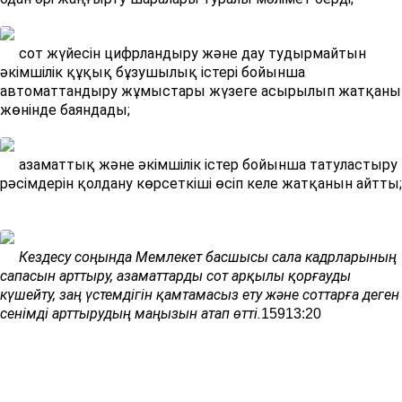
сот жүйесін цифрландыру және дау тудырмайтын
әкімшілік құқық бұзушылық істері бойынша
автоматтандыру жұмыстары жүзеге асырылып жатқаны
жөнінде баяндады;
азаматтық және әкімшілік істер бойынша татуластыру
рәсімдерін қолдану көрсеткіші өсіп келе жатқанын айтты;
Кездесу соңында Мемлекет басшысы сала кадрларының
сапасын арттыру, азаматтарды сот арқылы қорғауды
күшейту, заң үстемдігін қамтамасыз ету және соттарға деген
сенімді арттырудың маңызын атап өтті.
159
13:20