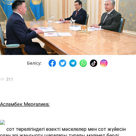
Бөлісу:
311
Асламбек Мерғалиев:
сот төрелігіндегі өзекті мәселелер мен сот жүйесін
одан әрі жаңғырту шаралары туралы мәлімет берді;