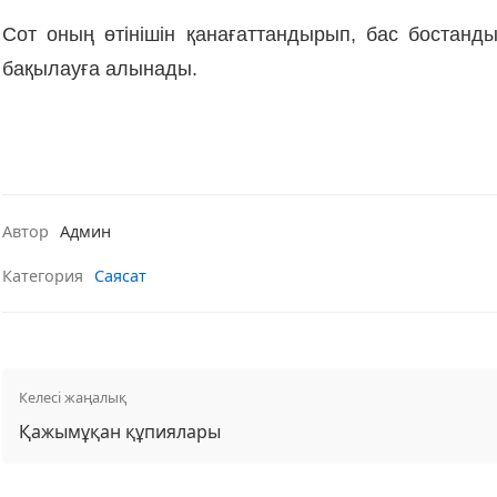
Сот оның өтінішін қанағаттандырып, бас бостан
бақылауға алынады.
Автор
Админ
Категория
Саясат
Келесі жаңалық
Қажымұқан құпиялары