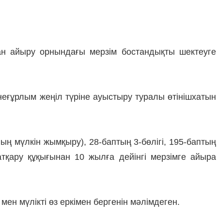
н айыру орнындағы мерзім бостандықты шектеуге
ғұрлым жеңіл түріне ауыстыру туралы өтінішхатын
ның мүлкін жымқыру), 28-баптың 3-бөлігі, 195-баптың
атқару құқығынан 10 жылға дейінгі мерзімге айыра
мен мүлікті өз еркімен бергенін мәлімдеген.