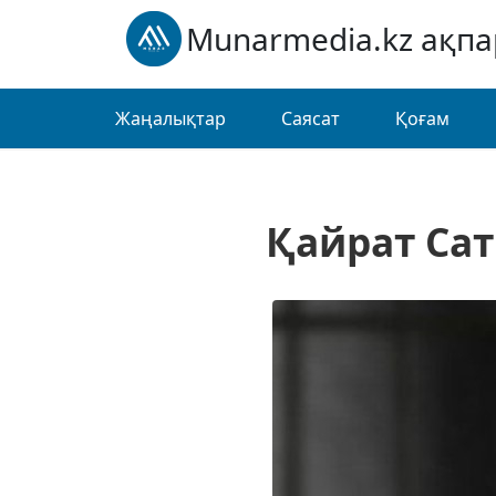
Munarmedia.kz ақп
Жаңалықтар
Саясат
Қоғам
Қайрат Са