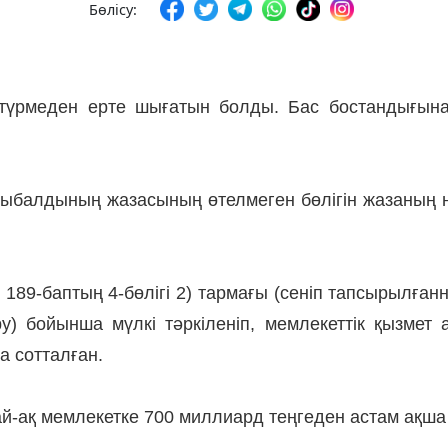
Бөлісу:
 түрмеден ерте шығатын болды. Бас бостандығына
ыбалдының жазасының өтелмеген бөлігін жазаның не
 189-баптың 4-бөлігі 2) тармағы (сеніп тапсырылған
у) бойынша мүлкі тәркіленіп, мемлекеттік қызмет 
а сотталған.
дай-ақ мемлекетке 700 миллиард теңгеден астам ақша 