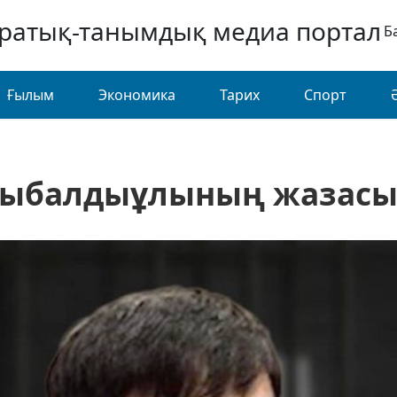
аратық-танымдық медиа портал
Б
Ғылым
Экономика
Тарих
Спорт
тыбалдыұлының жазасы ө