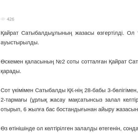
426
Қайрат Сатыбалдыұлының жазасы өзгертілді. Ол
ауыстырылды.
Өскемен қаласының №2 соты сотталған Қайрат Сат
қарады.
Сот үкімімен Сатыбалды ҚК-нің 28-бабы 3-бөлігімен,
2-тармағы (ұрлық жасау мақсатынсыз залал келтір
отырып, 6 жылға бас бостандығынан айыру жазасын
Өз өтінішінде ол келтірілген залалды өтегенін, сон