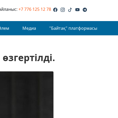
айланыс:
+7 776 125 12 78
Әлем
Медиа
"Байтақ" платформасы
згертілді.