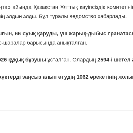
тар айында Қазақстан Ұлттық қауіпсіздік комитетін
. Бұл туралы ведомство хабарлады.
нің алдын алды
ғын, 66 суық қаруды, үш жарық-дыбыс гранатасы
 іс-шаралар барысында анықталған.
026 құқық бұзушы
ұсталған. Олардың
2594-і шетел
үктерді заңсыз алып өтудің 1062 әрекетінің
жолын