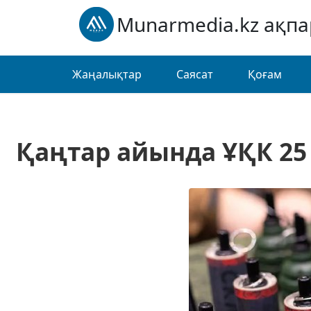
Munarmedia.kz ақп
Жаңалықтар
Саясат
Қоғам
Қаңтар айында ҰҚК 25 