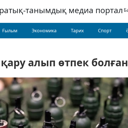
аратық-танымдық медиа портал
Б
Ғылым
Экономика
Тарих
Спорт
қару алып өтпек болған