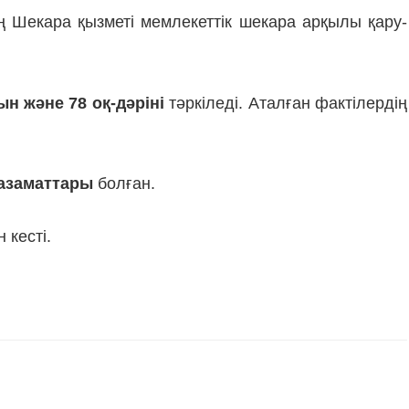
ің Шекара қызметі мемлекеттік шекара арқылы қару-
н және 78 оқ-дәріні
тәркіледі. Аталған фактілердің
 азаматтары
болған.
 кесті.