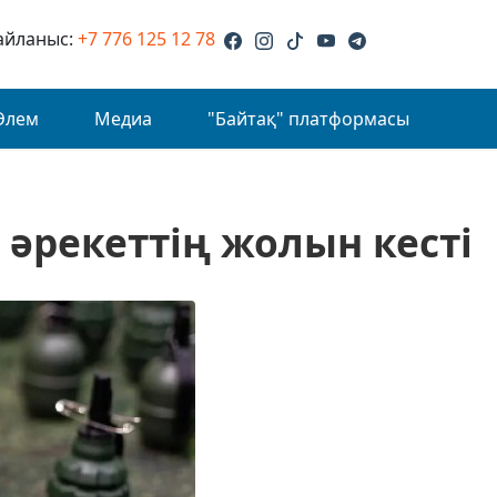
айланыс:
+7 776 125 12 78
Әлем
Медиа
"Байтақ" платформасы
 әрекеттің жолын кесті