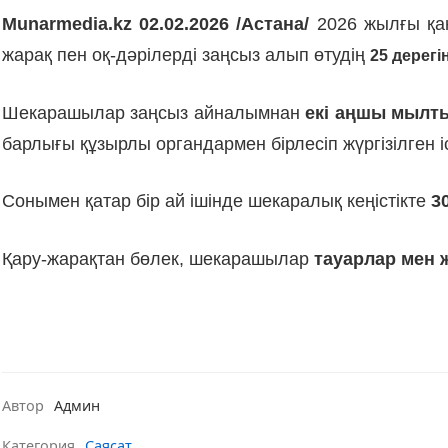
Munarmedia.kz 02.02.2026 /Астана/
2026 жылғы қаң
жарақ пен оқ-дәрілерді заңсыз алып өтудің
25 дерегі
Шекарашылар заңсыз айналымнан
екі аңшы мылты
барлығы құзырлы органдармен бірлесіп жүргізілген
Сонымен қатар бір ай ішінде шекаралық кеңістікте
3
Қару-жарақтан бөлек, шекарашылар
тауарлар мен ж
Автор
Админ
Категория
Саясат