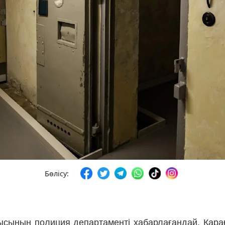
Бөлісу:
сының полиция департаменті хабарлағандай, Қарағ