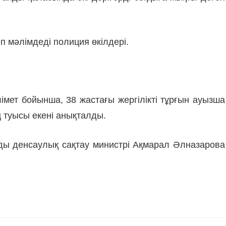
еп мәлімдеді полиция өкілдері.
мет бойынша, 38 жастағы жергілікті тұрғын ауызша
ң туысы екені анықталды.
рды денсаулық сақтау министрі Ақмарал Әлназарова