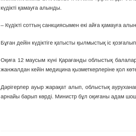
күдікті қамауға алынды.
– Күдікті соттың санкциясымен екі айға қамауға алы
Бұған дейін күдіктіге қатысты қылмыстық іс қозғал
Оқиға 12 маусым күні Қарағанды облыстық балалар
жанжалдан кейін медицина қызметкерлеріне қол көте
Дәрігерлер ауыр жарақат алып, облыстық аурухана
арнайы барып көрді. Министр бұл оқиғаны адам шош