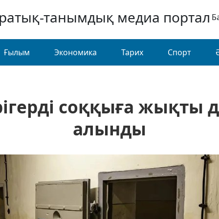
аратық-танымдық медиа портал
Б
Ғылым
Экономика
Тарих
Спорт
ігерді соққыға жықты д
алынды