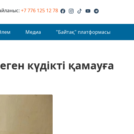
айланыс:
+7 776 125 12 78
Әлем
Медиа
"Байтақ" платформасы
еген күдікті қамауға