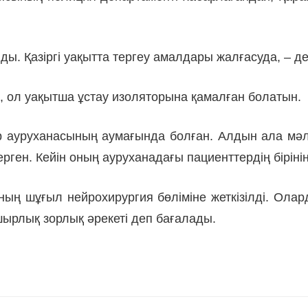
нды. Қазіргі уақытта тергеу амалдары жалғасуда, – д
ып, ол уақытша ұстау изоляторына қамалған болатын.
 ауруханасының аумағында болған. Алдын ала мәлі
рген. Кейін оның ауруханадағы пациенттердің біріні
ның шұғыл нейрохирургия бөліміне жеткізілді. Ола
ырлық зорлық әрекеті деп бағалады.