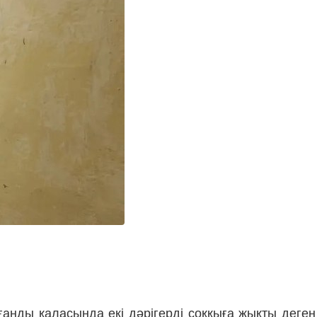
анды қаласында екі дәрігерді соққыға жықты деген