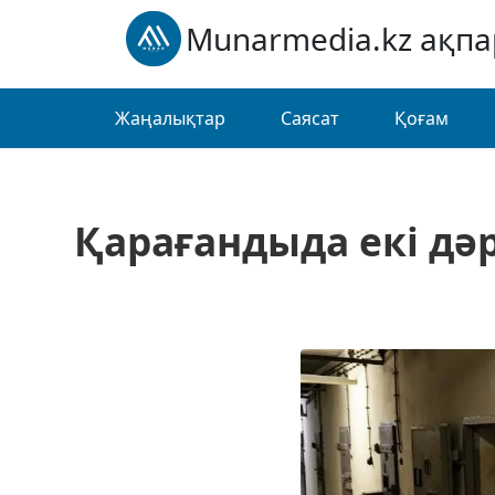
Munarmedia.kz ақп
Жаңалықтар
Саясат
Қоғам
Қарағандыда екі дәр