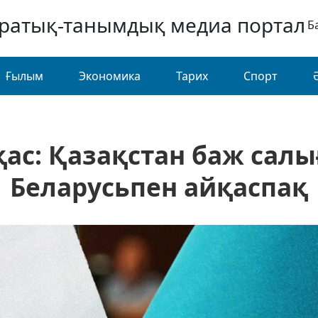
аратық-танымдық медиа портал
Б
Ғылым
Экономика
Тарих
Спорт
с: Қазақстан баж салы
Беларусьпен айқаспақ