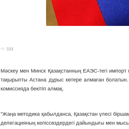
333
Мәскеу мен Минск Қазақстанның ЕАЭС-тегі импорт 
тақырыпты Астана дұрыс көтере алмаған болатын.
комиссияда бекітіп алмақ.
"Жаңа методика қабылданса, Қазақстан үлесі бірша
делегацияның келіссөздердегі дайындығы мен мысы с