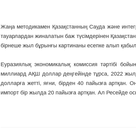
Жаңа методикамен Қазақстанның Сауда және интегр
тауарлардан жиналатын баж түсімдерінен Қазақстан 
бірнеше жыл бұрынғы картинаны есепке алып қабылда
Еуразиялық экономикалық комиссия тәртібі бой
миллиард АҚШ доллар деңгейінде тұрса, 2022 жы
долларға жетті, яғни, бірден 40 пайызға артқан. 
импорт бір жылда 20 пайызға артқан. Ал Ресейде о