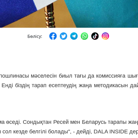
Бөлісу:
пошлинасы мәселесін биыл тағы да комиссияға шығ
 Енді біздің тарап есептеудің жаңа методикасын д
ма өседі. Сондықтан Ресей мен Беларусь тарапы жа
ол кезде белгілі болады", - дейді, DALA INSIDE дер