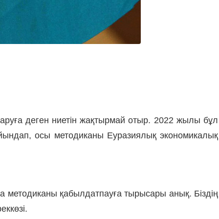
аруға деген ниетін жақтырмай отыр. 2022 жылы бұл
айындап, осы методиканы Еуразиялық экономикалық
ңа методиканы қабылдатпауға тырысары анық. Біздің
еккөзі.