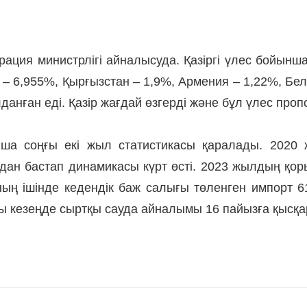
ация министрлігі айналысуда. Қазіргі үлес бойын
– 6,955%, Қырғызстан – 1,9%, Армения – 1,22%, Бел
нған еді. Қазір жағдай өзгерді және бұл үлес пропо
ынша соңғы екі жыл статистикасы қаралады. 2020
лдан бастап динамикасы күрт өсті. 2023 жылдың қ
Оның ішінде кедендік баж салығы төленген импорт 6
сы кезеңде сыртқы сауда айналымы 16 пайызға қысқа