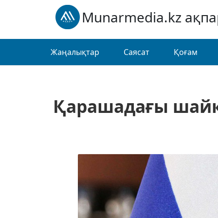
Munarmedia.kz ақп
Жаңалықтар
Саясат
Қоғам
Қарашадағы шайқа