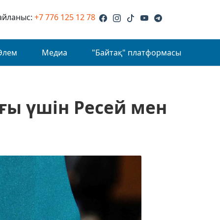
айланыс:
+7 776 125 12 78
Әлем
Медиа
"Байтақ" платформасы
ғы үшін Ресей мен