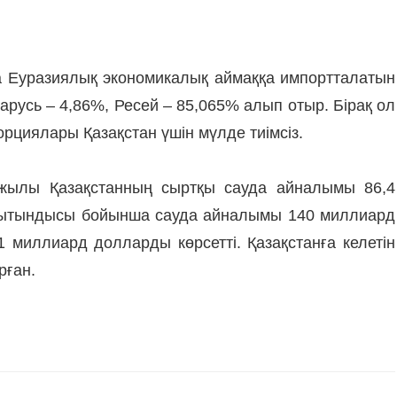
ша Еуразиялық экономикалық аймаққа импортталатын
арусь – 4,86%, Ресей – 85,065% алып отыр. Бірақ ол
рциялары Қазақстан үшін мүлде тиімсіз.
 жылы Қазақстанның сыртқы сауда айналымы 86,4
орытындысы бойынша сауда айналымы 140 миллиард
1 миллиард долларды көрсетті. Қазақстанға келетін
рған.