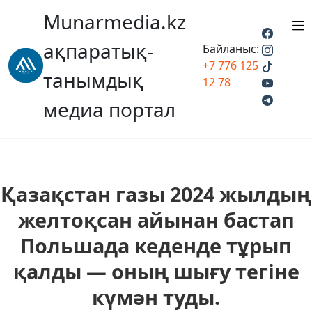
Munarmedia.kz
ақпаратық-
Байланыс:
+7 776 125
танымдық
12 78
медиа портал
Қазақстан газы 2024 жылдың
желтоқсан айынан бастап
Польшада кеденде тұрып
қалды — оның шығу тегіне
күмән туды.