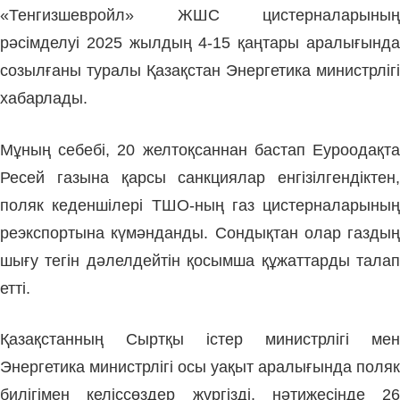
«Тенгизшевройл» ЖШС цистерналарының
рәсімделуі 2025 жылдың 4-15 қаңтары аралығында
созылғаны туралы Қазақстан Энергетика министрлігі
хабарлады.
Мұның себебі, 20 желтоқсаннан бастап Еуроодақта
Ресей газына қарсы санкциялар енгізілгендіктен,
поляк кеденшілері ТШО-ның газ цистерналарының
реэкспортына күмәнданды. Сондықтан олар газдың
шығу тегін дәлелдейтін қосымша құжаттарды талап
етті.
Қазақстанның Сыртқы істер министрлігі мен
Энергетика министрлігі осы уақыт аралығында поляк
билігімен келіссөздер жүргізді, нәтижесінде 26