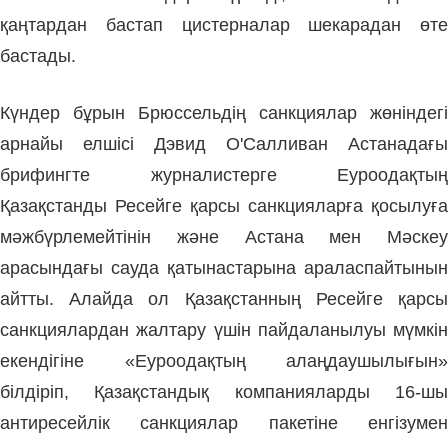
қаңтардан бастап цистерналар шекарадан өте
бастады.
Күндер бұрын Брюссельдің санкциялар жөніндегі
арнайы елшісі Дэвид О'Салливан Астанадағы
брифингте журналистерге Еуроодақтың
Қазақстанды Ресейге қарсы санкцияларға қосылуға
мәжбүрлемейтінін және Астана мен Мәскеу
арасындағы сауда қатынастарына араласпайтынын
айтты. Алайда ол Қазақстанның Ресейге қарсы
санкциялардан жалтару үшін пайдаланылуы мүмкін
екендігіне «Еуроодақтың алаңдаушылығын»
білдіріп, Қазақстандық компанияларды 16-шы
антиресейлік санкциялар пакетіне енгізумен