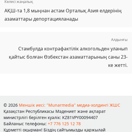
Келесі жаңалық
АҚШ-та 1,8 мыңнан астам Орталық Азия елдерінің
азаматтары депортацияланады
Алдынғы
Стамбулда контрафактілік алкогольден уланып
қайтыс болған Өзбекстан азаматтарының саны 23-
ке жетті.
© 2026
Меншік иесі: "Munarmedia" медиа-холдингі ЖШС
Қазақстан Республикасы Мәдениет және ақпарат
министрлігі берілген куәлік: KZ81VPY00094407
Байланыс телефоны:
+7 776 125 12 78
Құрметті оқырман! Біздің сайтымызды қаржылай