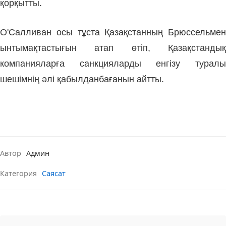
қорқытты.
О'Салливан осы тұста Қазақстанның Брюссельмен
ынтымақтастығын атап өтіп, Қазақстандық
компанияларға санкцияларды енгізу туралы
шешімнің әлі қабылданбағанын айтты.
Автор
Админ
Категория
Саясат